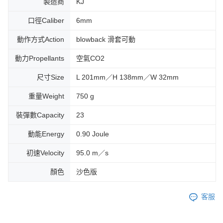
製造商
KJ
口徑Caliber
6mm
動作方式Action
blowback 滑套可動
動力Propellants
空氣CO2
尺寸Size
L 201mm／H 138mm／W 32mm
重量Weight
750 g
裝彈數Capacity
23
動能Energy
0.90 Joule
初速Velocity
95.0 m／s
顏色
沙色版
客服