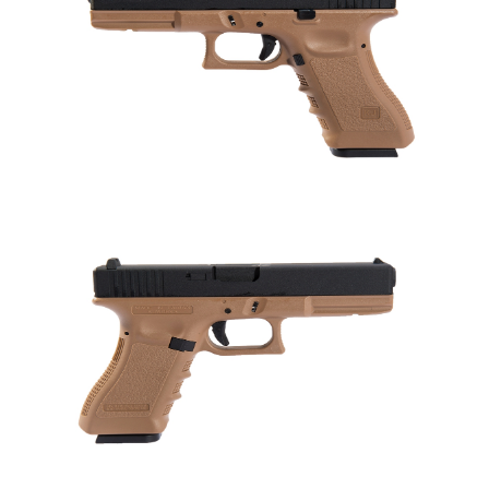
7-11取貨付款
３．收到繳費通知簡訊後14天內，點擊此簡訊中的連結，可透過四大超商／
ATM／網路銀行／等多元方式進行付款，方視為交易完成。
每筆NT$60，滿NT$2,000(含以上)免運費
※ 請注意：結帳手續完成當下不需立刻繳費，但若您需要取消訂單，請聯絡
購買商品的店家。未經商家同意取消之訂單仍視為有效，需透過AFTEE先享
7-11取貨(快速到店)
後付繳納相關費用。
每筆NT$60，滿NT$2,000(含以上)免運費
※ 交易是否成功請以「AFTEE先享後付 」之結帳頁面顯示為準，若有關於
是否繳費成功／繳費後需取消欲退款等相關疑問，請聯繫「AFTEE先享後付
客戶支援中心」
https://netprotections.freshdesk.com/support/home
新竹物流
每筆NT$200，滿NT$2,000(含以上)免運費
【注意事項】
１．透過由恩沛科技股份有限公司提供之「AFTEE先享後付」服務完成之交
郵局
易，需依本服務之必要範圍內提供個人資料，並將交易相關給付款項請求債
權轉讓予恩沛科技股份有限公司。
每筆NT$150，滿NT$2,000(含以上)免運費
２．關於個人資料處理事宜，請瀏覽以下網址：
https://aftee.tw/terms/#terms3
宅配
３．未成年的使用者請事先徵得法定代理人或監護人之同意方可使用
每筆NT$400
「AFTEE先享後付」，若未經同意申辦者引起之損失，本公司不負相關責
任。
貨到付款-黑貓
４．使用「AFTEE先享後付」時，將依據個別帳號之用戶狀況，依本公司即
時審查核予不同之上限額度；若仍有額度不足之情形，本公司將視審查結果
每筆NT$200，滿NT$2,000(含以上)免運費
請求用戶進行身份認證。
５．嚴禁一人註冊多個帳號或使用他人資訊註冊。若發現惡意使用之情形，
國家/地區配送
查看運費
恩沛科技股份有限公司將有權停止該用戶之使用額度並採取法律行動。