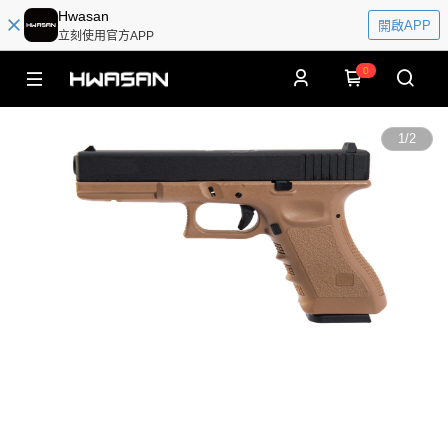
Hwasan
開啟APP
立刻使用官方APP
0
1
/
2