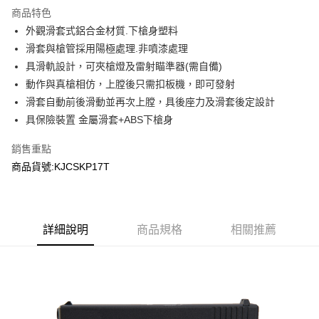
商品特色
合作金庫商業銀行
第一商業銀行
超商取貨付款
外觀滑套式鋁合金材質.下槍身塑料
華南商業銀行
彰化商業銀行
滑套與槍管採用陽極處理.非噴漆處理
LINE Pay
上海商業儲蓄銀行
台北富邦商業銀行
國泰世華商業銀行
兆豐國際商業銀行
具滑軌設計，可夾槍燈及雷射瞄準器(需自備)
Apple Pay
臺灣中小企業銀行
台中商業銀行
動作與真槍相仿，上膛後只需扣板機，即可發射
匯豐（台灣）商業銀行
華泰商業銀行
滑套自動前後滑動並再次上膛，具後座力及滑套後定設計
街口支付
聯邦商業銀行
遠東國際商業銀行
具保險裝置 金屬滑套+ABS下槍身
元大商業銀行
永豐商業銀行
悠遊付
玉山商業銀行
星展（台灣）商業銀行
銷售重點
台新國際商業銀行
中國信託商業銀行
AFTEE先享後付
商品貨號:KJCSKP17T
台灣樂天信用卡公司
相關說明
【關於「AFTEE先享後付」】
ATM付款
AFTEE先享後付是「在收到商品之後才付款」的支付方式。 讓您購物簡單
便利好安心！
貨到付款
１．簡單：不需註冊會員、不需綁卡、不需儲值。
詳細說明
商品規格
相關推薦
２．便利：只要手機號碼，簡訊認證，即可結帳。
３．安心：先確認商品／服務後，再付款。
運送方式
【「AFTEE先享後付」結帳流程】
全家取貨付款
１．於結帳方式選擇「AFTEE先享後付」後，將跳轉至「AFTEE先享後付」
每筆NT$60，滿NT$2,000(含以上)免運費
結帳頁面，進行簡訊認證並確認金額後，即可完成結帳。
２．訂單成立數日內，您將收到繳費通知簡訊。