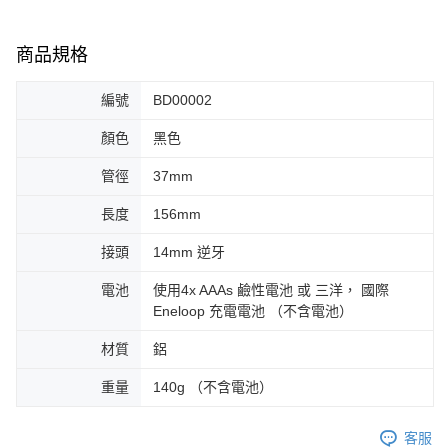
商品規格
編號
BD00002
顏色
黑色
管徑
37mm
長度
156mm
接頭
14mm 逆牙
電池
使用4x AAAs 鹼性電池 或 三洋， 國際
Eneloop 充電電池 （不含電池）
材質
鋁
重量
140g （不含電池）
客服