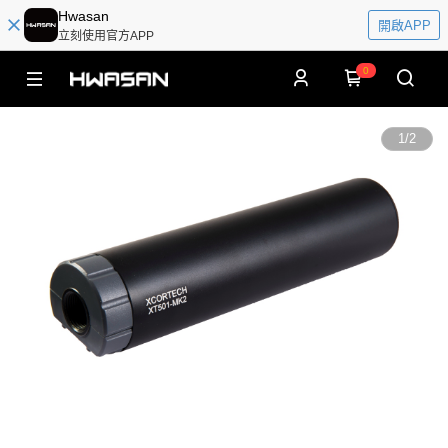
Hwasan
開啟APP
立刻使用官方APP
0
1
/
2