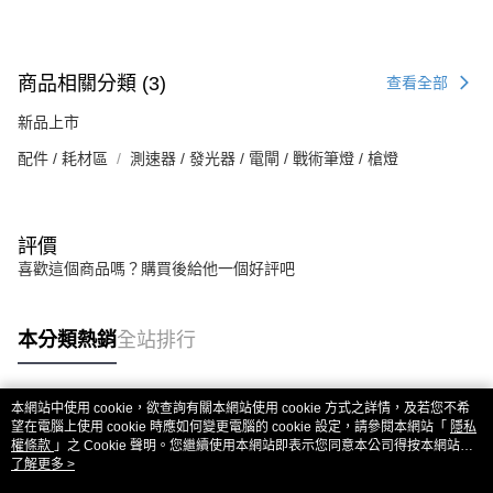
商品相關分類 (3)
查看全部
新品上市
配件 / 耗材區
測速器 / 發光器 / 電閘 / 戰術筆燈 / 槍燈
評價
喜歡這個商品嗎？購買後給他一個好評吧
本分類熱銷
全站排行
本網站中使用 cookie，欲查詢有關本網站使用 cookie 方式之詳情，及若您不希
熱門標籤
望在電腦上使用 cookie 時應如何變更電腦的 cookie 設定，請參閱本網站「
隱私
權條款
」之 Cookie 聲明。您繼續使用本網站即表示您同意本公司得按本網站使
用條款之 Cookie 聲明使用 cookie。
了解更多 >