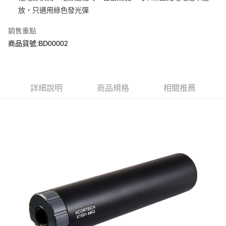
7-11取貨付款
３．收到繳費通知簡訊後14天內，點擊此簡訊中的連結，可透過四大超商／
放，只適用綠色發光彈
ATM／網路銀行／等多元方式進行付款，方視為交易完成。
每筆NT$60，滿NT$2,000(含以上)免運費
※ 請注意：結帳手續完成當下不需立刻繳費，但若您需要取消訂單，請聯絡
銷售重點
購買商品的店家。未經商家同意取消之訂單仍視為有效，需透過AFTEE先享
7-11取貨(快速到店)
商品貨號:BD00002
後付繳納相關費用。
每筆NT$60，滿NT$2,000(含以上)免運費
※ 交易是否成功請以「AFTEE先享後付 」之結帳頁面顯示為準，若有關於
是否繳費成功／繳費後需取消欲退款等相關疑問，請聯繫「AFTEE先享後付
客戶支援中心」
https://netprotections.freshdesk.com/support/home
新竹物流
每筆NT$200，滿NT$2,000(含以上)免運費
詳細說明
商品規格
相關推薦
【注意事項】
１．透過由恩沛科技股份有限公司提供之「AFTEE先享後付」服務完成之交
郵局
易，需依本服務之必要範圍內提供個人資料，並將交易相關給付款項請求債
權轉讓予恩沛科技股份有限公司。
每筆NT$150，滿NT$2,000(含以上)免運費
２．關於個人資料處理事宜，請瀏覽以下網址：
https://aftee.tw/terms/#terms3
宅配
３．未成年的使用者請事先徵得法定代理人或監護人之同意方可使用
每筆NT$400
「AFTEE先享後付」，若未經同意申辦者引起之損失，本公司不負相關責
任。
貨到付款-黑貓
４．使用「AFTEE先享後付」時，將依據個別帳號之用戶狀況，依本公司即
時審查核予不同之上限額度；若仍有額度不足之情形，本公司將視審查結果
每筆NT$200，滿NT$2,000(含以上)免運費
請求用戶進行身份認證。
５．嚴禁一人註冊多個帳號或使用他人資訊註冊。若發現惡意使用之情形，
國家/地區配送
查看運費
恩沛科技股份有限公司將有權停止該用戶之使用額度並採取法律行動。