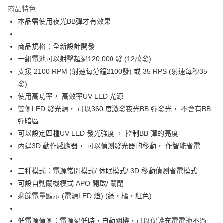
商品特色
合作金庫商業銀行
第一商業銀行
超商取貨付款
本品需使用夜光BB彈才有效果
華南商業銀行
彰化商業銀行
LINE Pay
上海商業儲蓄銀行
台北富邦商業銀行
國泰世華商業銀行
兆豐國際商業銀行
商品規格：全新設計開發
Apple Pay
臺灣中小企業銀行
台中商業銀行
一組電池可以射擊超過120,000 發 (12萬發)
匯豐（台灣）商業銀行
華泰商業銀行
支援 2100 RPM (射速每分鐘2100發) 或 35 RPS (射速每秒35
街口支付
聯邦商業銀行
遠東國際商業銀行
發)
元大商業銀行
永豐商業銀行
悠遊付
使用高功率， 高效率UV LED 光源
玉山商業銀行
星展（台灣）商業銀行
雙側LED 發光源， 可以360 度激發夜光BB 彈發光， 不會有BB
台新國際商業銀行
中國信託商業銀行
AFTEE先享後付
台灣樂天信用卡公司
彈暗區
相關說明
【關於「AFTEE先享後付」】
可以設定四種UV LED 發光強度 ， 控制BB 彈的亮度
ATM付款
AFTEE先享後付是「在收到商品之後才付款」的支付方式。 讓您購物簡單
內建3D 動作感應器， 可以偵測發光器的移動， 作智能省電
便利好安心！
貨到付款
１．簡單：不需註冊會員、不需綁卡、不需儲值。
２．便利：只要手機號碼，簡訊認證，即可結帳。
三種模式：電源常開模式/ 休眠模式/ 3D 移動偵測省電模式
３．安心：先確認商品／服務後，再付款。
運送方式
可設自動關機模式 APO 開啟/ 關閉
【「AFTEE先享後付」結帳流程】
剩餘電量顯示 (電源LED 燈) (綠，橘，紅色)
全家取貨付款
１．於結帳方式選擇「AFTEE先享後付」後，將跳轉至「AFTEE先享後付」
每筆NT$60，滿NT$2,000(含以上)免運費
結帳頁面，進行簡訊認證並確認金額後，即可完成結帳。
低電源偵測：電源過低時，自動關機，可以保護充電電池不過
２．訂單成立數日內，您將收到繳費通知簡訊。