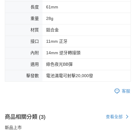
長度
61mm
重量
28g
材質
鋁合金
接口
11mm 正牙
內附
14mm 逆牙轉接頭
適用
綠色夜光BB彈
擊發數
電池滿電可射擊20,000發
客服
商品相關分類 (3)
查看全部
新品上市