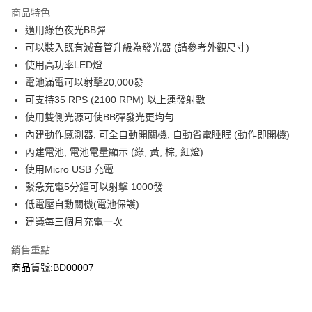
商品特色
合作金庫商業銀行
第一商業銀行
超商取貨付款
適用綠色夜光BB彈
華南商業銀行
彰化商業銀行
可以裝入既有滅音管升級為發光器 (請參考外觀尺寸)
LINE Pay
上海商業儲蓄銀行
台北富邦商業銀行
國泰世華商業銀行
兆豐國際商業銀行
使用高功率LED燈
Apple Pay
臺灣中小企業銀行
台中商業銀行
電池滿電可以射擊20,000發
匯豐（台灣）商業銀行
華泰商業銀行
可支持35 RPS (2100 RPM) 以上連發射數
街口支付
聯邦商業銀行
遠東國際商業銀行
使用雙側光源可使BB彈發光更均勻
元大商業銀行
永豐商業銀行
悠遊付
內建動作感測器, 可全自動開關機, 自動省電睡眠 (動作即開機)
玉山商業銀行
星展（台灣）商業銀行
內建電池, 電池電量顯示 (綠, 黃, 棕, 紅燈)
台新國際商業銀行
中國信託商業銀行
AFTEE先享後付
台灣樂天信用卡公司
使用Micro USB 充電
相關說明
【關於「AFTEE先享後付」】
緊急充電5分鐘可以射擊 1000發
ATM付款
AFTEE先享後付是「在收到商品之後才付款」的支付方式。 讓您購物簡單
低電壓自動關機(電池保護)
便利好安心！
貨到付款
建議每三個月充電一次
１．簡單：不需註冊會員、不需綁卡、不需儲值。
２．便利：只要手機號碼，簡訊認證，即可結帳。
３．安心：先確認商品／服務後，再付款。
銷售重點
運送方式
商品貨號:BD00007
【「AFTEE先享後付」結帳流程】
全家取貨付款
１．於結帳方式選擇「AFTEE先享後付」後，將跳轉至「AFTEE先享後付」
每筆NT$60，滿NT$2,000(含以上)免運費
結帳頁面，進行簡訊認證並確認金額後，即可完成結帳。
２．訂單成立數日內，您將收到繳費通知簡訊。