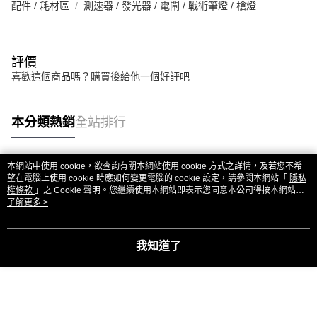
配件 / 耗材區
測速器 / 發光器 / 電閘 / 戰術筆燈 / 槍燈
評價
喜歡這個商品嗎？購買後給他一個好評吧
本分類熱銷
全站排行
本網站中使用 cookie，欲查詢有關本網站使用 cookie 方式之詳情，及若您不希
熱門標籤
望在電腦上使用 cookie 時應如何變更電腦的 cookie 設定，請參閱本網站「
隱私
權條款
」之 Cookie 聲明。您繼續使用本網站即表示您同意本公司得按本網站使
用條款之 Cookie 聲明使用 cookie。
了解更多 >
我知道了