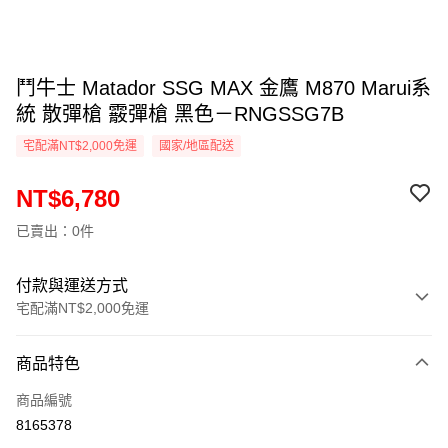
鬥牛士 Matador SSG MAX 金鷹 M870 Marui系
統 散彈槍 霰彈槍 黑色－RNGSSG7B
宅配滿NT$2,000免運
國家/地區配送
NT$6,780
已賣出：0件
付款與運送方式
宅配滿NT$2,000免運
付款方式
商品特色
信用卡一次付款
商品編號
信用卡分期付款
8165378
3 期 0 利率 每期
NT$2,260
21家銀行