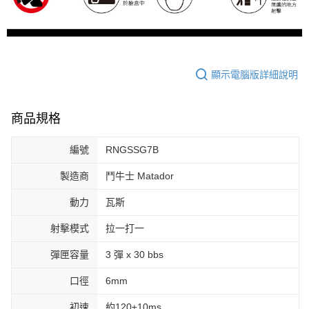
顯示電腦版詳細說明
商品規格
編號
RNGSSG7B
製造商
鬥牛士 Matador
動力
瓦斯
射擊模式
拉一打一
彈匣容量
3 彈 x 30 bbs
口徑
6mm
初速
約120±10ms