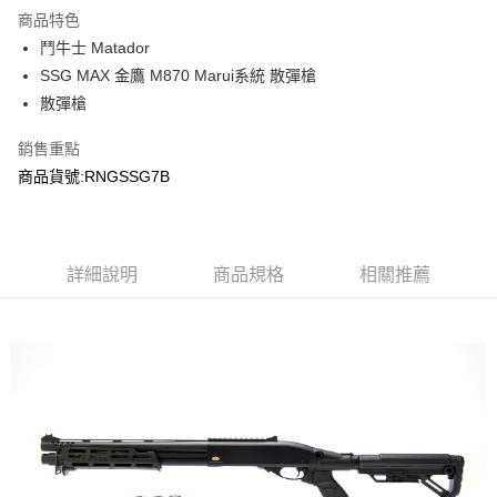
商品特色
合作金庫商業銀行
第一商業銀行
LINE Pay
鬥牛士 Matador
華南商業銀行
彰化商業銀行
SSG MAX 金鷹 M870 Marui系統 散彈槍
Apple Pay
上海商業儲蓄銀行
台北富邦商業銀行
國泰世華商業銀行
兆豐國際商業銀行
散彈槍
街口支付
臺灣中小企業銀行
台中商業銀行
銷售重點
匯豐（台灣）商業銀行
華泰商業銀行
悠遊付
聯邦商業銀行
遠東國際商業銀行
商品貨號:RNGSSG7B
元大商業銀行
永豐商業銀行
AFTEE先享後付
玉山商業銀行
星展（台灣）商業銀行
相關說明
台新國際商業銀行
中國信託商業銀行
【關於「AFTEE先享後付」】
台灣樂天信用卡公司
ATM付款
詳細說明
商品規格
相關推薦
AFTEE先享後付是「在收到商品之後才付款」的支付方式。 讓您購物簡單
便利好安心！
貨到付款
１．簡單：不需註冊會員、不需綁卡、不需儲值。
２．便利：只要手機號碼，簡訊認證，即可結帳。
３．安心：先確認商品／服務後，再付款。
運送方式
【「AFTEE先享後付」結帳流程】
新竹物流
１．於結帳方式選擇「AFTEE先享後付」後，將跳轉至「AFTEE先享後付」
每筆NT$200，滿NT$2,000(含以上)免運費
結帳頁面，進行簡訊認證並確認金額後，即可完成結帳。
２．訂單成立數日內，您將收到繳費通知簡訊。
郵局
３．收到繳費通知簡訊後14天內，點擊此簡訊中的連結，可透過四大超商／
ATM／網路銀行／等多元方式進行付款，方視為交易完成。