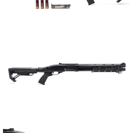
每筆NT$150，滿NT$2,000(含以上)免運費
※ 請注意：結帳手續完成當下不需立刻繳費，但若您需要取消訂單，請聯絡
購買商品的店家。未經商家同意取消之訂單仍視為有效，需透過AFTEE先享
宅配
後付繳納相關費用。
每筆NT$400
※ 交易是否成功請以「AFTEE先享後付 」之結帳頁面顯示為準，若有關於
是否繳費成功／繳費後需取消欲退款等相關疑問，請聯繫「AFTEE先享後付
客戶支援中心」
https://netprotections.freshdesk.com/support/home
貨到付款-黑貓
每筆NT$200，滿NT$2,000(含以上)免運費
【注意事項】
１．透過由恩沛科技股份有限公司提供之「AFTEE先享後付」服務完成之交
國家/地區配送
查看運費
易，需依本服務之必要範圍內提供個人資料，並將交易相關給付款項請求債
權轉讓予恩沛科技股份有限公司。
２．關於個人資料處理事宜，請瀏覽以下網址：
https://aftee.tw/terms/#terms3
３．未成年的使用者請事先徵得法定代理人或監護人之同意方可使用
「AFTEE先享後付」，若未經同意申辦者引起之損失，本公司不負相關責
任。
４．使用「AFTEE先享後付」時，將依據個別帳號之用戶狀況，依本公司即
時審查核予不同之上限額度；若仍有額度不足之情形，本公司將視審查結果
請求用戶進行身份認證。
５．嚴禁一人註冊多個帳號或使用他人資訊註冊。若發現惡意使用之情形，
恩沛科技股份有限公司將有權停止該用戶之使用額度並採取法律行動。