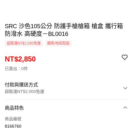
SRC 沙色105公分 防護手槍槍箱 槍盒 攜行箱
防潑水 高硬度－BL0016
超取滿NT$2,000免運
國家/地區配送
NT$2,850
已賣出：0件
付款與運送方式
超取滿NT$2,000免運
付款方式
商品特色
信用卡一次付款
商品編號
信用卡分期付款
8166760
3 期 0 利率 每期
NT$950
21家銀行