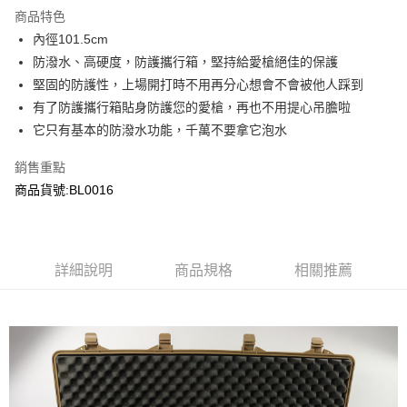
商品特色
合作金庫商業銀行
第一商業銀行
超商取貨付款
內徑101.5cm
華南商業銀行
彰化商業銀行
防潑水、高硬度，防護攜行箱，堅持給愛槍絕佳的保護
LINE Pay
上海商業儲蓄銀行
台北富邦商業銀行
國泰世華商業銀行
兆豐國際商業銀行
堅固的防護性，上場開打時不用再分心想會不會被他人踩到
Apple Pay
臺灣中小企業銀行
台中商業銀行
有了防護攜行箱貼身防護您的愛槍，再也不用提心吊膽啦
匯豐（台灣）商業銀行
華泰商業銀行
它只有基本的防潑水功能，千萬不要拿它泡水
街口支付
聯邦商業銀行
遠東國際商業銀行
元大商業銀行
永豐商業銀行
悠遊付
銷售重點
玉山商業銀行
星展（台灣）商業銀行
商品貨號:BL0016
台新國際商業銀行
中國信託商業銀行
AFTEE先享後付
台灣樂天信用卡公司
相關說明
【關於「AFTEE先享後付」】
ATM付款
AFTEE先享後付是「在收到商品之後才付款」的支付方式。 讓您購物簡單
詳細說明
商品規格
相關推薦
便利好安心！
貨到付款
１．簡單：不需註冊會員、不需綁卡、不需儲值。
２．便利：只要手機號碼，簡訊認證，即可結帳。
３．安心：先確認商品／服務後，再付款。
運送方式
【「AFTEE先享後付」結帳流程】
全家取貨付款
１．於結帳方式選擇「AFTEE先享後付」後，將跳轉至「AFTEE先享後付」
每筆NT$60，滿NT$2,000(含以上)免運費
結帳頁面，進行簡訊認證並確認金額後，即可完成結帳。
２．訂單成立數日內，您將收到繳費通知簡訊。