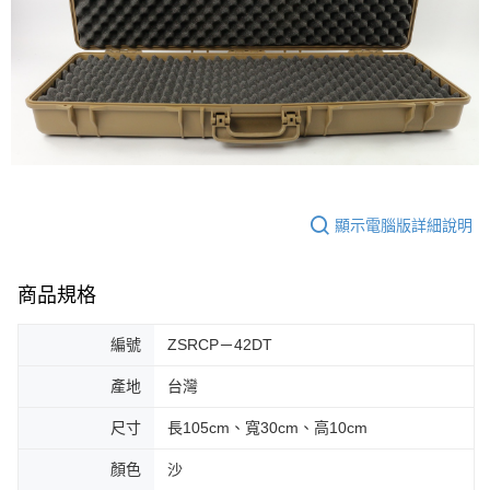
7-11取貨付款
３．收到繳費通知簡訊後14天內，點擊此簡訊中的連結，可透過四大超商／
ATM／網路銀行／等多元方式進行付款，方視為交易完成。
每筆NT$60，滿NT$2,000(含以上)免運費
※ 請注意：結帳手續完成當下不需立刻繳費，但若您需要取消訂單，請聯絡
購買商品的店家。未經商家同意取消之訂單仍視為有效，需透過AFTEE先享
7-11取貨(快速到店)
後付繳納相關費用。
每筆NT$60，滿NT$2,000(含以上)免運費
※ 交易是否成功請以「AFTEE先享後付 」之結帳頁面顯示為準，若有關於
是否繳費成功／繳費後需取消欲退款等相關疑問，請聯繫「AFTEE先享後付
客戶支援中心」
https://netprotections.freshdesk.com/support/home
新竹物流
每筆NT$200，滿NT$2,000(含以上)免運費
【注意事項】
１．透過由恩沛科技股份有限公司提供之「AFTEE先享後付」服務完成之交
顯示電腦版詳細說明
郵局
易，需依本服務之必要範圍內提供個人資料，並將交易相關給付款項請求債
權轉讓予恩沛科技股份有限公司。
每筆NT$150，滿NT$2,000(含以上)免運費
２．關於個人資料處理事宜，請瀏覽以下網址：
商品規格
https://aftee.tw/terms/#terms3
宅配
３．未成年的使用者請事先徵得法定代理人或監護人之同意方可使用
每筆NT$400
「AFTEE先享後付」，若未經同意申辦者引起之損失，本公司不負相關責
編號
ZSRCP－42DT
任。
貨到付款-黑貓
４．使用「AFTEE先享後付」時，將依據個別帳號之用戶狀況，依本公司即
產地
台灣
時審查核予不同之上限額度；若仍有額度不足之情形，本公司將視審查結果
每筆NT$200，滿NT$2,000(含以上)免運費
請求用戶進行身份認證。
尺寸
長105cm、寬30cm、高10cm
５．嚴禁一人註冊多個帳號或使用他人資訊註冊。若發現惡意使用之情形，
國家/地區配送
查看運費
恩沛科技股份有限公司將有權停止該用戶之使用額度並採取法律行動。
顏色
沙