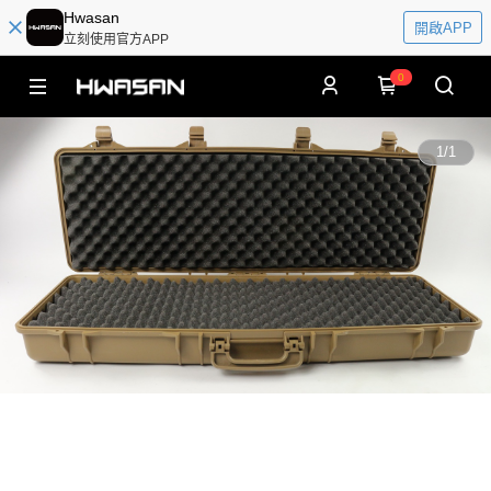
Hwasan
開啟APP
立刻使用官方APP
0
1
/
1