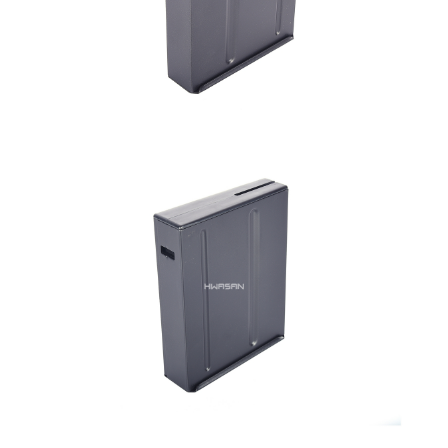
7-11取貨付款
３．收到繳費通知簡訊後14天內，點擊此簡訊中的連結，可透過四大超商／
ATM／網路銀行／等多元方式進行付款，方視為交易完成。
每筆NT$60，滿NT$2,000(含以上)免運費
※ 請注意：結帳手續完成當下不需立刻繳費，但若您需要取消訂單，請聯絡
購買商品的店家。未經商家同意取消之訂單仍視為有效，需透過AFTEE先享
7-11取貨(快速到店)
後付繳納相關費用。
每筆NT$60，滿NT$2,000(含以上)免運費
※ 交易是否成功請以「AFTEE先享後付 」之結帳頁面顯示為準，若有關於
是否繳費成功／繳費後需取消欲退款等相關疑問，請聯繫「AFTEE先享後付
客戶支援中心」
https://netprotections.freshdesk.com/support/home
新竹物流
每筆NT$200，滿NT$2,000(含以上)免運費
【注意事項】
１．透過由恩沛科技股份有限公司提供之「AFTEE先享後付」服務完成之交
郵局
易，需依本服務之必要範圍內提供個人資料，並將交易相關給付款項請求債
權轉讓予恩沛科技股份有限公司。
每筆NT$150，滿NT$2,000(含以上)免運費
２．關於個人資料處理事宜，請瀏覽以下網址：
https://aftee.tw/terms/#terms3
宅配
３．未成年的使用者請事先徵得法定代理人或監護人之同意方可使用
每筆NT$400
「AFTEE先享後付」，若未經同意申辦者引起之損失，本公司不負相關責
任。
貨到付款-黑貓
４．使用「AFTEE先享後付」時，將依據個別帳號之用戶狀況，依本公司即
時審查核予不同之上限額度；若仍有額度不足之情形，本公司將視審查結果
每筆NT$200，滿NT$2,000(含以上)免運費
請求用戶進行身份認證。
５．嚴禁一人註冊多個帳號或使用他人資訊註冊。若發現惡意使用之情形，
國家/地區配送
查看運費
恩沛科技股份有限公司將有權停止該用戶之使用額度並採取法律行動。