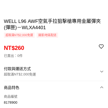
WELL L96 AWF空氣手拉狙擊槍專用金屬彈夾
(彈匣)－WLXA4401
超取滿NT$2,000免運
國家/地區配送
NT$260
已賣出：0件
付款與運送方式
超取滿NT$2,000免運
付款方式
商品特色
信用卡一次付款
商品編號
信用卡分期付款
8178900
3 期 0 利率 每期
NT$86
21家銀行