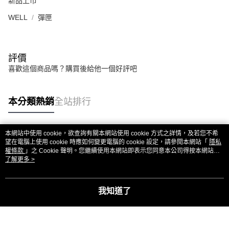
新品上市
WELL
彈匣
評價
喜歡這個商品嗎？購買後給他一個好評吧
本分類熱銷
全站排行
本網站中使用 cookie，欲查詢有關本網站使用 cookie 方式之詳情，及若您不希
熱門標籤
望在電腦上使用 cookie 時應如何變更電腦的 cookie 設定，請參閱本網站「
隱私
權條款
」之 Cookie 聲明。您繼續使用本網站即表示您同意本公司得按本網站使
用條款之 Cookie 聲明使用 cookie。
了解更多 >
我知道了