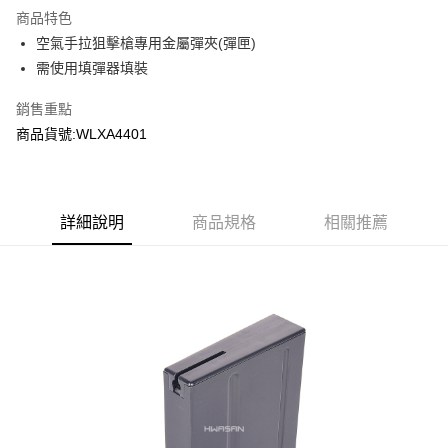
商品特色
合作金庫商業銀行
第一商業銀行
超商取貨付款
空氣手拉狙擊槍專用金屬彈夾(彈匣)
華南商業銀行
彰化商業銀行
需使用填彈器填裝
LINE Pay
上海商業儲蓄銀行
台北富邦商業銀行
國泰世華商業銀行
兆豐國際商業銀行
Apple Pay
銷售重點
臺灣中小企業銀行
台中商業銀行
商品貨號:WLXA4401
匯豐（台灣）商業銀行
華泰商業銀行
街口支付
聯邦商業銀行
遠東國際商業銀行
元大商業銀行
永豐商業銀行
悠遊付
玉山商業銀行
星展（台灣）商業銀行
台新國際商業銀行
中國信託商業銀行
AFTEE先享後付
詳細說明
商品規格
相關推薦
台灣樂天信用卡公司
相關說明
【關於「AFTEE先享後付」】
ATM付款
AFTEE先享後付是「在收到商品之後才付款」的支付方式。 讓您購物簡單
便利好安心！
貨到付款
１．簡單：不需註冊會員、不需綁卡、不需儲值。
２．便利：只要手機號碼，簡訊認證，即可結帳。
３．安心：先確認商品／服務後，再付款。
運送方式
【「AFTEE先享後付」結帳流程】
全家取貨付款
１．於結帳方式選擇「AFTEE先享後付」後，將跳轉至「AFTEE先享後付」
每筆NT$60，滿NT$2,000(含以上)免運費
結帳頁面，進行簡訊認證並確認金額後，即可完成結帳。
２．訂單成立數日內，您將收到繳費通知簡訊。