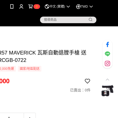
0
中文 (繁體)
TWD
SR57 MAVERICK 瓦斯自動退膛手槍 送
CGB-0722
2,000免運
國家/地區配送
000
已賣出：0件