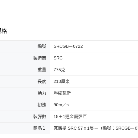
規格
編號
SRCGB－0722
製造商
SRC
重量
775克
長度
213厘米
動力
壓縮瓦斯
初速
90m／s
裝彈數
18＋1連金屬彈匣
贈品１
瓦斯槍 SRC 57ｘ1隻－（編號：SRCGB－0