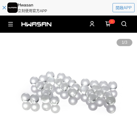
Hwasan
開啟APP
立刻使用官方APP
0
1
/
3