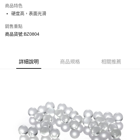
商品特色
合作金庫商業銀行
第一商業銀行
超商取貨付款
硬度高，表面光滑
華南商業銀行
彰化商業銀行
LINE Pay
上海商業儲蓄銀行
台北富邦商業銀行
銷售重點
國泰世華商業銀行
兆豐國際商業銀行
Apple Pay
商品貨號:BZ0804
臺灣中小企業銀行
台中商業銀行
匯豐（台灣）商業銀行
華泰商業銀行
街口支付
聯邦商業銀行
遠東國際商業銀行
元大商業銀行
永豐商業銀行
悠遊付
玉山商業銀行
詳細說明
商品規格
星展（台灣）商業銀行
相關推薦
台新國際商業銀行
中國信託商業銀行
AFTEE先享後付
台灣樂天信用卡公司
相關說明
【關於「AFTEE先享後付」】
ATM付款
AFTEE先享後付是「在收到商品之後才付款」的支付方式。 讓您購物簡單
便利好安心！
貨到付款
１．簡單：不需註冊會員、不需綁卡、不需儲值。
２．便利：只要手機號碼，簡訊認證，即可結帳。
３．安心：先確認商品／服務後，再付款。
運送方式
【「AFTEE先享後付」結帳流程】
全家取貨付款
１．於結帳方式選擇「AFTEE先享後付」後，將跳轉至「AFTEE先享後付」
每筆NT$60，滿NT$2,000(含以上)免運費
結帳頁面，進行簡訊認證並確認金額後，即可完成結帳。
２．訂單成立數日內，您將收到繳費通知簡訊。