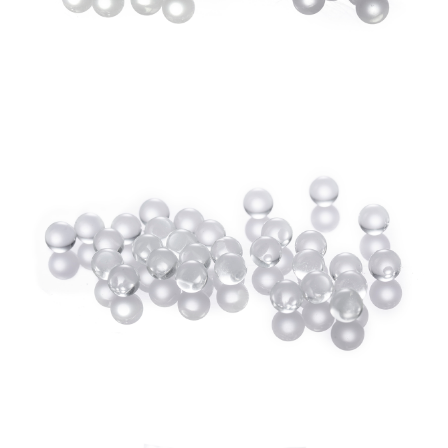
7-11取貨付款
３．收到繳費通知簡訊後14天內，點擊此簡訊中的連結，可透過四大超商／
ATM／網路銀行／等多元方式進行付款，方視為交易完成。
每筆NT$60，滿NT$2,000(含以上)免運費
※ 請注意：結帳手續完成當下不需立刻繳費，但若您需要取消訂單，請聯絡
購買商品的店家。未經商家同意取消之訂單仍視為有效，需透過AFTEE先享
7-11取貨(快速到店)
後付繳納相關費用。
每筆NT$60，滿NT$2,000(含以上)免運費
※ 交易是否成功請以「AFTEE先享後付 」之結帳頁面顯示為準，若有關於
是否繳費成功／繳費後需取消欲退款等相關疑問，請聯繫「AFTEE先享後付
客戶支援中心」
https://netprotections.freshdesk.com/support/home
新竹物流
每筆NT$200，滿NT$2,000(含以上)免運費
【注意事項】
１．透過由恩沛科技股份有限公司提供之「AFTEE先享後付」服務完成之交
郵局
易，需依本服務之必要範圍內提供個人資料，並將交易相關給付款項請求債
權轉讓予恩沛科技股份有限公司。
每筆NT$150，滿NT$2,000(含以上)免運費
２．關於個人資料處理事宜，請瀏覽以下網址：
https://aftee.tw/terms/#terms3
宅配
３．未成年的使用者請事先徵得法定代理人或監護人之同意方可使用
每筆NT$400
「AFTEE先享後付」，若未經同意申辦者引起之損失，本公司不負相關責
任。
貨到付款-黑貓
４．使用「AFTEE先享後付」時，將依據個別帳號之用戶狀況，依本公司即
時審查核予不同之上限額度；若仍有額度不足之情形，本公司將視審查結果
每筆NT$200，滿NT$2,000(含以上)免運費
請求用戶進行身份認證。
５．嚴禁一人註冊多個帳號或使用他人資訊註冊。若發現惡意使用之情形，
國家/地區配送
查看運費
恩沛科技股份有限公司將有權停止該用戶之使用額度並採取法律行動。