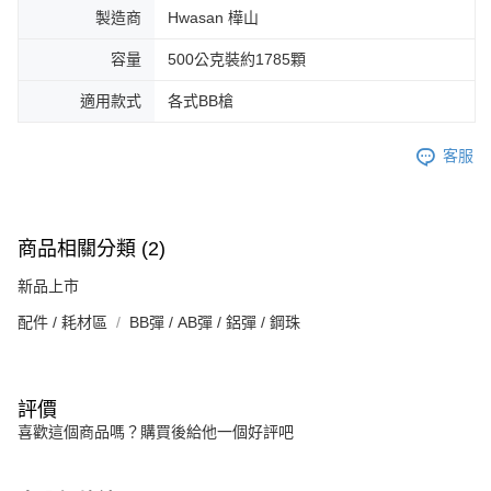
製造商
Hwasan 樺山
容量
500公克裝約1785顆
適用款式
各式BB槍
客服
商品相關分類 (2)
新品上市
配件 / 耗材區
BB彈 / AB彈 / 鋁彈 / 鋼珠
評價
喜歡這個商品嗎？購買後給他一個好評吧