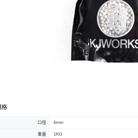
規格
口徑
6mm
重量
1KG