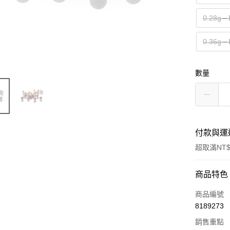
0.28g－
0.36g－
數量
付款與運
超取滿NT$
付款方式
商品特色
信用卡一
商品編號
8189273
信用卡分
銷售重點
3 期 