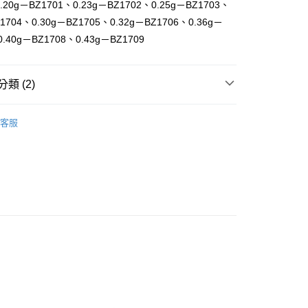
20g－BZ1701、0.23g－BZ1702、0.25g－BZ1703、
庫商業銀行
第一商業銀行
Z1704、0.30g－BZ1705、0.32g－BZ1706、0.36g－
付款
業銀行
彰化商業銀行
0.40g－BZ1708、0.43g－BZ1709
業儲蓄銀行
台北富邦商業銀行
華商業銀行
兆豐國際商業銀行
小企業銀行
台中商業銀行
類 (2)
台灣）商業銀行
華泰商業銀行
業銀行
遠東國際商業銀行
業銀行
永豐商業銀行
客服
材區
BB彈 / AB彈 / 鋁彈 / 鋼珠
業銀行
星展（台灣）商業銀行
際商業銀行
中國信託商業銀行
享後付
天信用卡公司
FTEE先享後付」】
先享後付是「在收到商品之後才付款」的支付方式。 讓您購物簡單
心！
：不需註冊會員、不需綁卡、不需儲值。
：只要手機號碼，簡訊認證，即可結帳。
：先確認商品／服務後，再付款。
EE先享後付」結帳流程】
方式選擇「AFTEE先享後付」後，將跳轉至「AFTEE先享後
付款
頁面，進行簡訊認證並確認金額後，即可完成結帳。
0，滿NT$2,000(含以上)免運費
成立數日內，您將收到繳費通知簡訊。