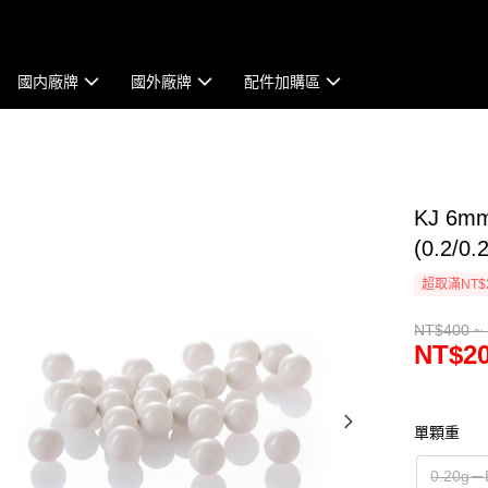
國内廠牌
國外廠牌
配件加購區
KJ 6m
(0.2/0.
超取滿NT$
NT$400 ~
NT$20
單顆重
0.20g－