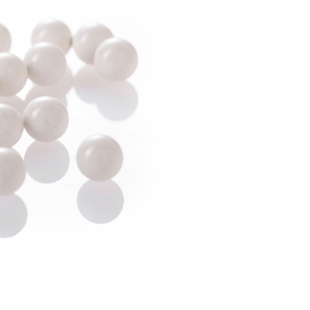
費通知簡訊後14天內，點擊此簡訊中的連結，可透過四大超商
網路銀行／等多元方式進行付款，方視為交易完成。
付款
：結帳手續完成當下不需立刻繳費，但若您需要取消訂單，請聯
0，滿NT$2,000(含以上)免運費
的店家。未經商家同意取消之訂單仍視為有效，需透過AFTEE
繳納相關費用。
(快速到店)
否成功請以「AFTEE先享後付 」之結帳頁面顯示為準，若有關於
功／繳費後需取消欲退款等相關疑問，請聯繫「AFTEE先享後
0，滿NT$2,000(含以上)免運費
援中心」
https://netprotections.freshdesk.com/support/home
項】
00，滿NT$2,000(含以上)免運費
恩沛科技股份有限公司提供之「AFTEE先享後付」服務完成之
依本服務之必要範圍內提供個人資料，並將交易相關給付款項請
讓予恩沛科技股份有限公司。
個人資料處理事宜，請瀏覽以下網址：
50，滿NT$2,000(含以上)免運費
ee.tw/terms/#terms3
年的使用者請事先徵得法定代理人或監護人之同意方可使用
E先享後付」，若未經同意申辦者引起之損失，本公司不負相關責
00
AFTEE先享後付」時，將依據個別帳號之用戶狀況，依本公司
黑貓
核予不同之上限額度；若仍有額度不足之情形，本公司將視審查
用戶進行身份認證。
00，滿NT$2,000(含以上)免運費
一人註冊多個帳號或使用他人資訊註冊。若發現惡意使用之情
科技股份有限公司將有權停止該用戶之使用額度並採取法律行
配送
查看運費