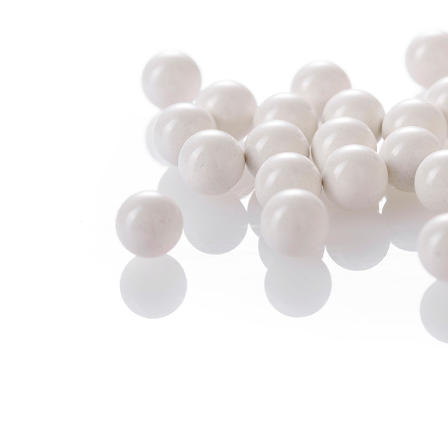
３．收到繳
／ATM／
7-11取貨
※ 請注意
每筆NT$6
絡購買商品
先享後付
7-11取貨
※ 交易是
是否繳費成
每筆NT$6
付客戶支
新竹物流
【注意事
每筆NT$2
１．透過由
交易，需
郵局
求債權轉
２．關於
每筆NT$1
https://aft
３．未成
宅配
「AFTE
每筆NT$4
任。
４．使用「
貨到付款-
即時審查
結果請求
每筆NT$2
５．嚴禁
形，恩沛
國家/地區
動。