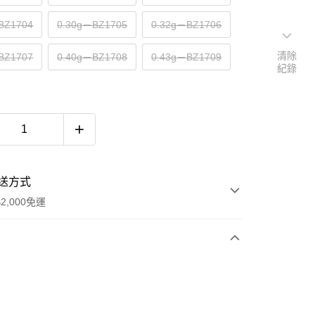
BZ1704
0.30g－BZ1705
0.32g－BZ1706
清除
BZ1707
0.40g－BZ1708
0.43g－BZ1709
紀錄
送方式
2,000免運
次付款
期付款
0 利率 每期
NT$66
21家銀行