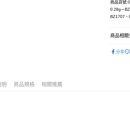
商品貨號:0.
合作金
0.28g－B
超商取貨
華南商
BZ1707、
LINE Pay
上海商
國泰世
Apple Pay
臺灣中
商品相關分
匯豐（
街口支付
聯邦商
新品上市
元大商
分享
悠遊付
配件 / 耗
玉山商
台新國
AFTEE先
台灣樂
相關說明
【關於「A
ATM付款
AFTEE
說明
商品規格
相關推薦
便利好安
貨到付款
１．簡單
２．便利
３．安心
運送方式
【「AFT
１．於結帳
全家取貨
付」結帳
每筆NT$6
２．訂單