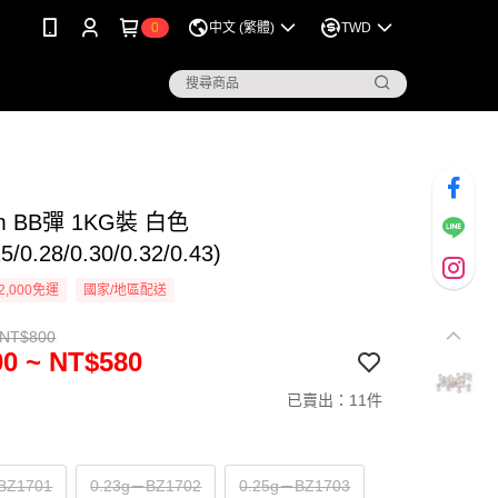
0
中文 (繁體)
TWD
m BB彈 1KG裝 白色
25/0.28/0.30/0.32/0.43)
2,000免運
國家/地區配送
 NT$800
0 ~ NT$580
已賣出：11件
BZ1701
0.23g－BZ1702
0.25g－BZ1703