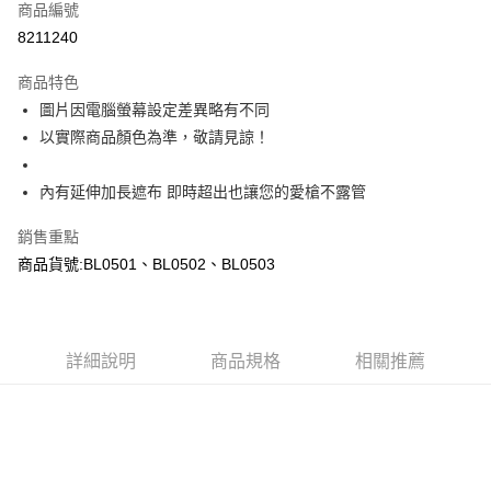
商品編號
信用卡分期付款
8211240
3 期 0 利率 每期
NT$166
21家銀行
商品特色
合作金庫商業銀行
第一商業銀行
超商取貨付款
圖片因電腦螢幕設定差異略有不同
華南商業銀行
彰化商業銀行
以實際商品顏色為準，敬請見諒！
LINE Pay
上海商業儲蓄銀行
台北富邦商業銀行
國泰世華商業銀行
兆豐國際商業銀行
Apple Pay
臺灣中小企業銀行
台中商業銀行
內有延伸加長遮布 即時超出也讓您的愛槍不露管
匯豐（台灣）商業銀行
華泰商業銀行
街口支付
聯邦商業銀行
遠東國際商業銀行
銷售重點
元大商業銀行
永豐商業銀行
悠遊付
商品貨號:BL0501、BL0502、BL0503
玉山商業銀行
星展（台灣）商業銀行
台新國際商業銀行
中國信託商業銀行
AFTEE先享後付
台灣樂天信用卡公司
相關說明
【關於「AFTEE先享後付」】
詳細說明
商品規格
相關推薦
ATM付款
AFTEE先享後付是「在收到商品之後才付款」的支付方式。 讓您購物簡單
便利好安心！
貨到付款
１．簡單：不需註冊會員、不需綁卡、不需儲值。
２．便利：只要手機號碼，簡訊認證，即可結帳。
３．安心：先確認商品／服務後，再付款。
運送方式