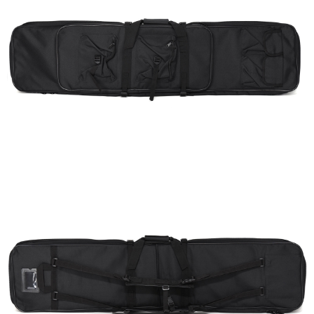
【「AFTEE先享後付」結帳流程】
全家取貨付款
１．於結帳方式選擇「AFTEE先享後付」後，將跳轉至「AFTEE先享後付」
每筆NT$60，滿NT$2,000(含以上)免運費
結帳頁面，進行簡訊認證並確認金額後，即可完成結帳。
２．訂單成立數日內，您將收到繳費通知簡訊。
7-11取貨付款
３．收到繳費通知簡訊後14天內，點擊此簡訊中的連結，可透過四大超商／
ATM／網路銀行／等多元方式進行付款，方視為交易完成。
每筆NT$60，滿NT$2,000(含以上)免運費
※ 請注意：結帳手續完成當下不需立刻繳費，但若您需要取消訂單，請聯絡
購買商品的店家。未經商家同意取消之訂單仍視為有效，需透過AFTEE先享
7-11取貨(快速到店)
後付繳納相關費用。
每筆NT$60，滿NT$2,000(含以上)免運費
※ 交易是否成功請以「AFTEE先享後付 」之結帳頁面顯示為準，若有關於
是否繳費成功／繳費後需取消欲退款等相關疑問，請聯繫「AFTEE先享後付
客戶支援中心」
https://netprotections.freshdesk.com/support/home
新竹物流
每筆NT$200，滿NT$2,000(含以上)免運費
【注意事項】
１．透過由恩沛科技股份有限公司提供之「AFTEE先享後付」服務完成之交
郵局
易，需依本服務之必要範圍內提供個人資料，並將交易相關給付款項請求債
權轉讓予恩沛科技股份有限公司。
每筆NT$150，滿NT$2,000(含以上)免運費
２．關於個人資料處理事宜，請瀏覽以下網址：
https://aftee.tw/terms/#terms3
宅配
３．未成年的使用者請事先徵得法定代理人或監護人之同意方可使用
每筆NT$400
「AFTEE先享後付」，若未經同意申辦者引起之損失，本公司不負相關責
任。
貨到付款-黑貓
４．使用「AFTEE先享後付」時，將依據個別帳號之用戶狀況，依本公司即
時審查核予不同之上限額度；若仍有額度不足之情形，本公司將視審查結果
每筆NT$200，滿NT$2,000(含以上)免運費
請求用戶進行身份認證。