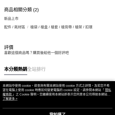
商品相關分類 (2)
新品上市
配件 / 耗材區
槍袋 / 槍盒 / 槍套 / 槍背帶 / 槍架 / 扣環
評價
喜歡這個商品嗎？購買後給他一個好評吧
本分類熱銷
全站排行
本網站中使用 cookie，欲查詢有關本網站使用 cookie 方式之詳情，及若您不希
熱門標籤
望在電腦上使用 cookie 時應如何變更電腦的 cookie 設定，請參閱本網站「
隱私
權條款
」之 Cookie 聲明。您繼續使用本網站即表示您同意本公司得按本網站使
用條款之 Cookie 聲明使用 cookie。
了解更多 >
我知道了