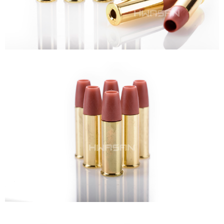
7-11取貨付款
３．收到繳費通知簡訊後14天內，點擊此簡訊中的連結，可透過四大超商／
ATM／網路銀行／等多元方式進行付款，方視為交易完成。
每筆NT$60，滿NT$2,000(含以上)免運費
※ 請注意：結帳手續完成當下不需立刻繳費，但若您需要取消訂單，請聯絡
購買商品的店家。未經商家同意取消之訂單仍視為有效，需透過AFTEE先享
7-11取貨(快速到店)
後付繳納相關費用。
每筆NT$60，滿NT$2,000(含以上)免運費
※ 交易是否成功請以「AFTEE先享後付 」之結帳頁面顯示為準，若有關於
是否繳費成功／繳費後需取消欲退款等相關疑問，請聯繫「AFTEE先享後付
客戶支援中心」
https://netprotections.freshdesk.com/support/home
新竹物流
每筆NT$200，滿NT$2,000(含以上)免運費
【注意事項】
１．透過由恩沛科技股份有限公司提供之「AFTEE先享後付」服務完成之交
郵局
易，需依本服務之必要範圍內提供個人資料，並將交易相關給付款項請求債
權轉讓予恩沛科技股份有限公司。
每筆NT$150，滿NT$2,000(含以上)免運費
２．關於個人資料處理事宜，請瀏覽以下網址：
https://aftee.tw/terms/#terms3
宅配
３．未成年的使用者請事先徵得法定代理人或監護人之同意方可使用
每筆NT$400
「AFTEE先享後付」，若未經同意申辦者引起之損失，本公司不負相關責
任。
貨到付款-黑貓
４．使用「AFTEE先享後付」時，將依據個別帳號之用戶狀況，依本公司即
時審查核予不同之上限額度；若仍有額度不足之情形，本公司將視審查結果
每筆NT$200，滿NT$2,000(含以上)免運費
請求用戶進行身份認證。
５．嚴禁一人註冊多個帳號或使用他人資訊註冊。若發現惡意使用之情形，
國家/地區配送
查看運費
恩沛科技股份有限公司將有權停止該用戶之使用額度並採取法律行動。