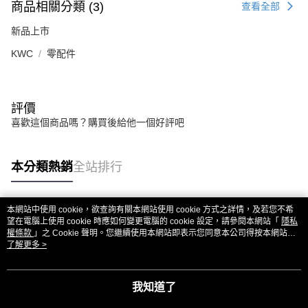
商品相關分類 (3)
查看全部
新品上市
KWC
零配件
評價
喜歡這個商品嗎？購買後給他一個好評吧
本分類熱銷
全站排行
本網站中使用 cookie，欲查詢有關本網站使用 cookie 方式之詳情，及若您不希
熱門標籤
望在電腦上使用 cookie 時應如何變更電腦的 cookie 設定，請參閱本網站「
隱私
權條款
」之 Cookie 聲明。您繼續使用本網站即表示您同意本公司得按本網站使
用條款之 Cookie 聲明使用 cookie。
了解更多 >
我知道了