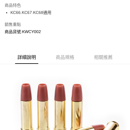
商品特色
合作金庫商業銀行
第一商業銀行
超商取貨付款
KC66.KC67.KC68通用
華南商業銀行
彰化商業銀行
LINE Pay
上海商業儲蓄銀行
台北富邦商業銀行
銷售重點
國泰世華商業銀行
兆豐國際商業銀行
Apple Pay
商品貨號:KWCY002
臺灣中小企業銀行
台中商業銀行
匯豐（台灣）商業銀行
華泰商業銀行
街口支付
聯邦商業銀行
遠東國際商業銀行
元大商業銀行
永豐商業銀行
悠遊付
玉山商業銀行
詳細說明
商品規格
星展（台灣）商業銀行
相關推薦
台新國際商業銀行
中國信託商業銀行
AFTEE先享後付
台灣樂天信用卡公司
相關說明
【關於「AFTEE先享後付」】
ATM付款
AFTEE先享後付是「在收到商品之後才付款」的支付方式。 讓您購物簡單
便利好安心！
貨到付款
１．簡單：不需註冊會員、不需綁卡、不需儲值。
２．便利：只要手機號碼，簡訊認證，即可結帳。
３．安心：先確認商品／服務後，再付款。
運送方式
【「AFTEE先享後付」結帳流程】
全家取貨付款
１．於結帳方式選擇「AFTEE先享後付」後，將跳轉至「AFTEE先享後付」
每筆NT$60，滿NT$2,000(含以上)免運費
結帳頁面，進行簡訊認證並確認金額後，即可完成結帳。
２．訂單成立數日內，您將收到繳費通知簡訊。