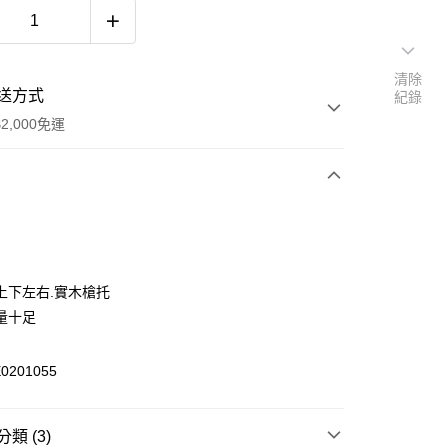
清除
送方式
紀錄
2,000免運
次付款
期付款
0 利率 每期
NT$2,600
21家銀行
上下左右.實木槍托
庫商業銀行
第一商業銀行
量十足
業銀行
彰化商業銀行
業儲蓄銀行
台北富邦商業銀行
201055
華商業銀行
兆豐國際商業銀行
小企業銀行
台中商業銀行
台灣）商業銀行
華泰商業銀行
類 (3)
業銀行
遠東國際商業銀行