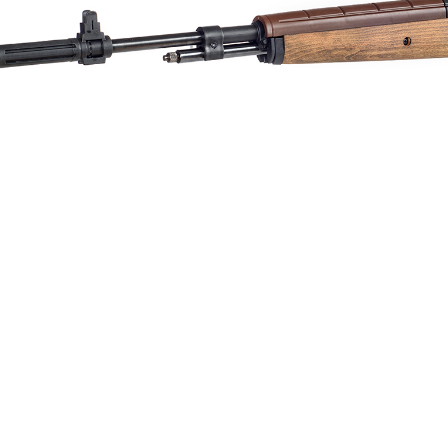
交易，需
求債權轉
２．關於
https://aft
３．未成
「AFTE
任。
４．使用「
即時審查
結果請求
５．嚴禁
形，恩沛
動。