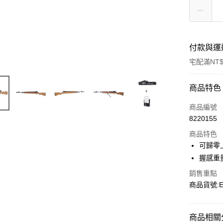
付款與運
宅配滿NT$
付款方式
商品特色
信用卡一
商品編號
8220155
信用卡分
商品特色
3 期 
可歸零
合作金
握感重
LINE Pay
華南商
銷售重點
Apple Pay
上海商
商品貨號:E0
國泰世
街口支付
臺灣中
匯豐（
悠遊付
商品相關分
聯邦商