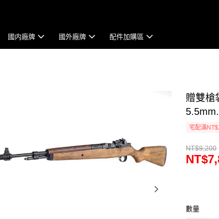
國内廠牌
國外廠牌
配件加購區
贈雙槍袋
5.5m
宅配滿NT$
NT$9,200
NT$7,
數量