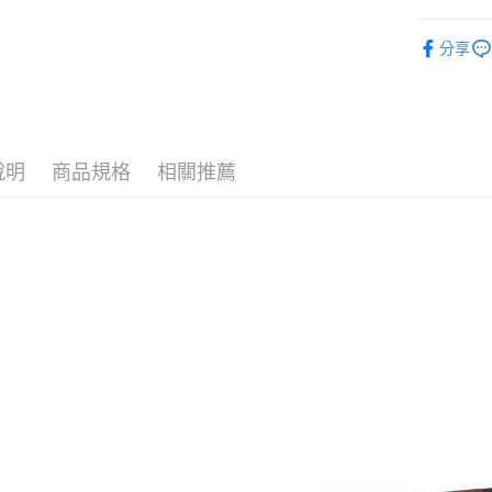
元大商
AFTEE先
新品上市
玉山商
相關說明
分享
台新國
槍款選擇
【關於「A
台灣樂
ATM付款
AFTEE
槍款選擇
便利好安
貨到付款
１．簡單
２．便利
３．安心
說明
商品規格
相關推薦
運送方式
【「AFT
１．於結帳
新竹物流
付」結帳
每筆NT$2
２．訂單
３．收到繳
／ATM／
宅配
※ 請注意
每筆NT$4
絡購買商品
先享後付
貨到付款-
※ 交易是
是否繳費成
每筆NT$2
付客戶支
國家/地區
【注意事
１．透過由