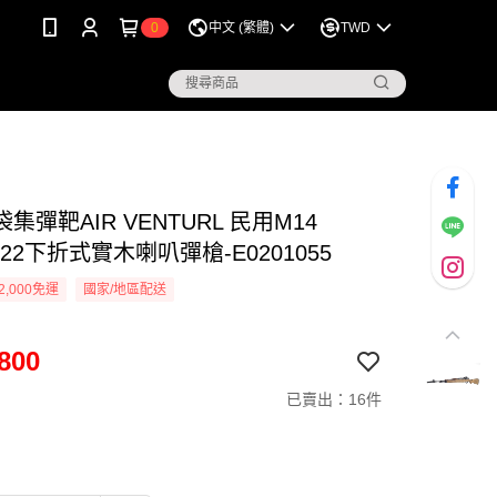
0
中文 (繁體)
TWD
集彈靶AIR VENTURL 民用M14
m.22下折式實木喇叭彈槍-E0201055
2,000免運
國家/地區配送
800
已賣出：16件