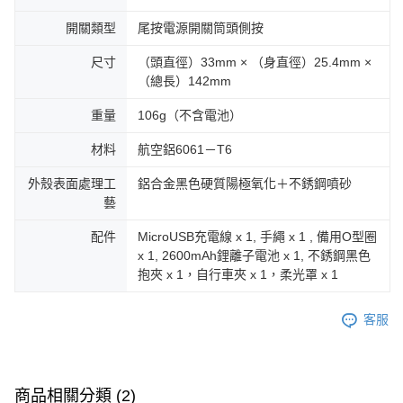
開關類型
尾按電源開關筒頭側按
尺寸
（頭直徑）33mm × （身直徑）25.4mm ×
（總長）142mm
重量
106g（不含電池）
材料
航空鋁6061－T6
外殼表面處理工
鋁合金黑色硬質陽極氧化＋不銹鋼噴砂
藝
配件
MicroUSB充電線 x 1, 手繩 x 1 , 備用O型圈
x 1, 2600mAh鋰離子電池 x 1, 不銹鋼黑色
抱夾 x 1，自行車夾 x 1，柔光罩 x 1
客服
商品相關分類 (2)