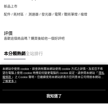
新品上市
配件 / 耗材區
測速器 / 發光器 / 電閘 / 戰術筆燈 / 槍燈
評價
喜歡這個商品嗎？購買後給他一個好評吧
本分類熱銷
全站排行
本網站中使用 cookie，欲查詢有關本網站使用 cookie 方式之詳情，及若您不希
熱門標籤
望在電腦上使用 cookie 時應如何變更電腦的 cookie 設定，請參閱本網站「
隱私
權條款
」之 Cookie 聲明。您繼續使用本網站即表示您同意本公司得按本網站使
用條款之 Cookie 聲明使用 cookie。
了解更多 >
我知道了