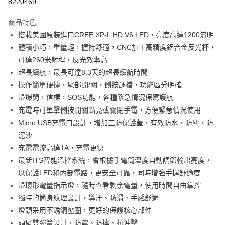
8220469
3 期 0 利率 每期
NT$466
21家銀行
商品特色
合作金庫商業銀行
第一商業銀行
超商取貨付款
搭載美國原裝進口CREE XP-L HD V6 LED，亮度高達1200流明
華南商業銀行
彰化商業銀行
體積小巧，重量輕，握持舒適，CNC加工高精度鋁合金反光杯，
LINE Pay
上海商業儲蓄銀行
台北富邦商業銀行
國泰世華商業銀行
兆豐國際商業銀行
可達260米射程，反光效率高
Apple Pay
臺灣中小企業銀行
台中商業銀行
超長續航，最長可達8.3天的超長續航時間
匯豐（台灣）商業銀行
華泰商業銀行
操作簡單便捷，尾部開/關，側按調檔，功能區分明確
街口支付
聯邦商業銀行
遠東國際商業銀行
帶爆閃，信標，SOS功能，各種緊急情況保駕護航
元大商業銀行
永豐商業銀行
悠遊付
充電時可單擊側按開關點亮或關閉手電，方便緊急情況使用
玉山商業銀行
星展（台灣）商業銀行
Micro USB充電口設計，增加三防保護蓋，有效防水，防塵，防
台新國際商業銀行
中國信託商業銀行
AFTEE先享後付
台灣樂天信用卡公司
泥沙
相關說明
【關於「AFTEE先享後付」】
充電電流高達1A，充電更快
ATM付款
AFTEE先享後付是「在收到商品之後才付款」的支付方式。 讓您購物簡單
最新ITS智能溫控系統，會根據手電筒溫度自動調節輸出亮度，
便利好安心！
貨到付款
以保護LED和內部電路，更安全可靠，同時增強手握舒適度
１．簡單：不需註冊會員、不需綁卡、不需儲值。
２．便利：只要手機號碼，簡訊認證，即可結帳。
帶環形電量指示燈，隨時查看剩余電量，使用時間自由掌控
３．安心：先確認商品／服務後，再付款。
運送方式
獨特的筒身紋理設計，導汗、防滑、手感舒適
【「AFTEE先享後付」結帳流程】
燈頭采用不銹鋼壓圈，更好的保護核心部件
全家取貨付款
１．於結帳方式選擇「AFTEE先享後付」後，將跳轉至「AFTEE先享後付」
頭尾雙彈簧設計，防震、防摔、抗沖擊