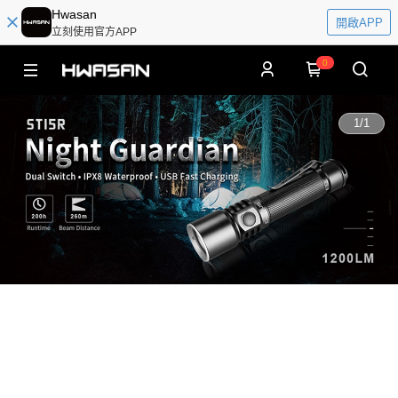
Hwasan
開啟APP
立刻使用官方APP
0
1
/
1