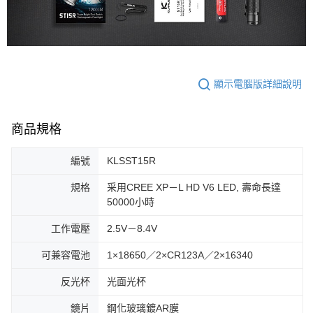
顯示電腦版詳細說明
商品規格
編號
KLSST15R
規格
采用CREE XP－L HD V6 LED, 壽命長達
50000小時
工作電壓
2.5V－8.4V
可兼容電池
1×18650／2×CR123A／2×16340
反光杯
光面光杯
鏡片
鋼化玻璃鍍AR膜