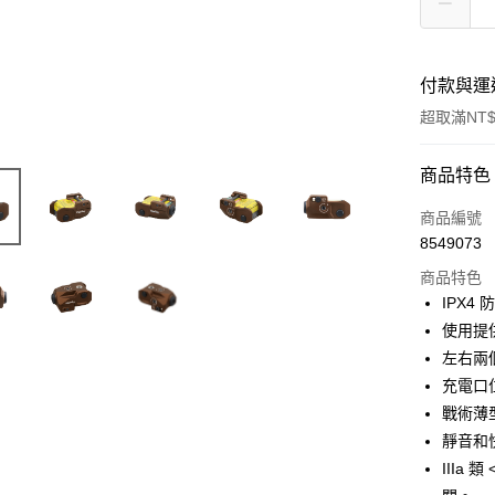
付款與運
超取滿NT$
付款方式
商品特色
信用卡一
商品編號
8549073
信用卡分
商品特色
3 期 
IPX4 
合作金
使用提
超商取貨
華南商
左右兩
LINE Pay
上海商
充電口
國泰世
戰術薄
Apple Pay
臺灣中
靜音和
匯豐（
街口支付
聯邦商
IIIa
元大商