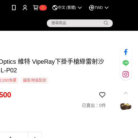
0
中文 (繁體)
TWD
r Optics 維特 VipeRay下掛手槍綠雷射沙
L-P02
2,000免運
國家/地區配送
500
已賣出：0件