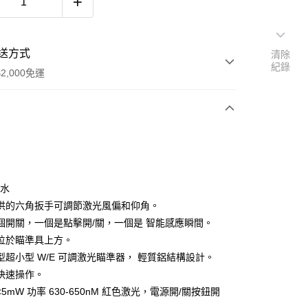
送方式
清除
紀錄
2,000免運
次付款
期付款
0 利率 每期
NT$833
21家銀行
防水
庫商業銀行
第一商業銀行
供的六角扳手可調節激光風偏和仰角。
付款
業銀行
彰化商業銀行
個開關，一個是點擊開/關，一個是 智能感應瞬間。
業儲蓄銀行
台北富邦商業銀行
位於瞄準具上方。
華商業銀行
兆豐國際商業銀行
型超小型 W/E 可調激光瞄準器， 輕質鋁結構設計。
小企業銀行
台中商業銀行
快速操作。
台灣）商業銀行
華泰商業銀行
業銀行
遠東國際商業銀行
 類 <5mW 功率 630-650nM 紅色激光，電源開/關按鈕開
業銀行
永豐商業銀行