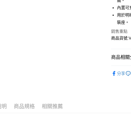
悠遊付
關。
玉山商
內置可
台新國
AFTEE先
用於明確
台灣樂
相關說明
裝座。
【關於「A
ATM付款
AFTEE
銷售重點
便利好安
商品貨號:V
貨到付款
１．簡單
２．便利
３．安心
商品相關分
運送方式
【「AFT
１．於結帳
新品上市
全家取貨
付」結帳
分享
每筆NT$6
２．訂單
瞄具類 / 
３．收到繳
／ATM／
7-11取貨
※ 請注意
每筆NT$6
絡購買商品
先享後付
說明
商品規格
相關推薦
7-11取貨
※ 交易是
是否繳費成
每筆NT$6
付客戶支
新竹物流
【注意事