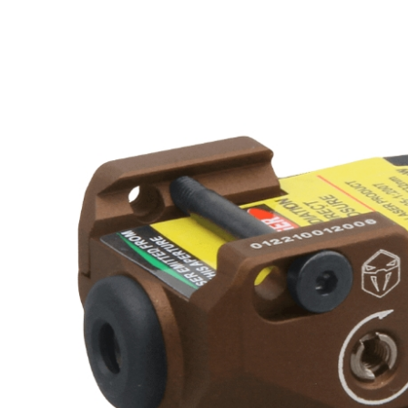
每筆NT$2
１．透過由
交易，需
郵局
求債權轉
２．關於
每筆NT$1
https://aft
３．未成
宅配
「AFTE
每筆NT$4
任。
４．使用「
貨到付款-
即時審查
結果請求
每筆NT$2
５．嚴禁
形，恩沛
國家/地區
動。