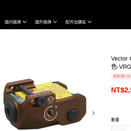
國内廠牌
國外廠牌
配件加購區
Vecto
色-VRG
超取滿NT$
NT$2,
數量