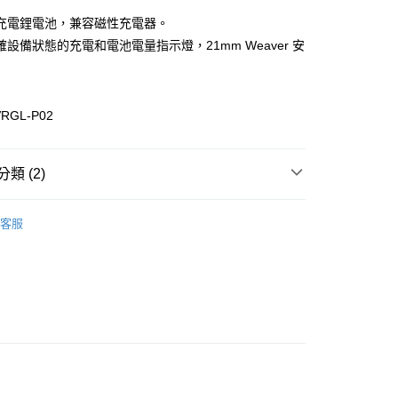
業銀行
星展（台灣）商業銀行
充電鋰電池，兼容磁性充電器。
際商業銀行
中國信託商業銀行
享後付
設備狀態的充電和電池電量指示燈，21mm Weaver 安
天信用卡公司
FTEE先享後付」】
先享後付是「在收到商品之後才付款」的支付方式。 讓您購物簡單
心！
RGL-P02
：不需註冊會員、不需綁卡、不需儲值。
：只要手機號碼，簡訊認證，即可結帳。
：先確認商品／服務後，再付款。
類 (2)
EE先享後付」結帳流程】
方式選擇「AFTEE先享後付」後，將跳轉至「AFTEE先享後
付款
頁面，進行簡訊認證並確認金額後，即可完成結帳。
客服
0，滿NT$2,000(含以上)免運費
成立數日內，您將收到繳費通知簡訊。
槍燈
VECTOR 維特
費通知簡訊後14天內，點擊此簡訊中的連結，可透過四大超商
網路銀行／等多元方式進行付款，方視為交易完成。
付款
：結帳手續完成當下不需立刻繳費，但若您需要取消訂單，請聯
0，滿NT$2,000(含以上)免運費
的店家。未經商家同意取消之訂單仍視為有效，需透過AFTEE
繳納相關費用。
(快速到店)
否成功請以「AFTEE先享後付 」之結帳頁面顯示為準，若有關於
功／繳費後需取消欲退款等相關疑問，請聯繫「AFTEE先享後
0，滿NT$2,000(含以上)免運費
援中心」
https://netprotections.freshdesk.com/support/home
項】