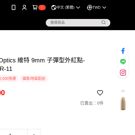
0
中文 (繁體)
TWD
r Optics 維特 9mm 子彈型外紅點-
R-11
2,000免運
國家/地區配送
00
已賣出：0件