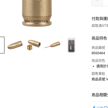
付款與運
超取滿NT$
付款方式
商品特色
信用卡一
商品編號
8550464
信用卡分
商品特色
3 期 
適用於
合作金
超商取貨
銷售重點
華南商
商品貨號:V
LINE Pay
上海商
國泰世
Apple Pay
臺灣中
商品相關分
匯豐（
街口支付
聯邦商
新品上市
元大商