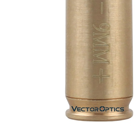
每筆NT$2
１．透過由
交易，需
郵局
求債權轉
２．關於
每筆NT$1
https://aft
３．未成
宅配
「AFTE
每筆NT$4
任。
４．使用「
貨到付款-
即時審查
結果請求
每筆NT$2
５．嚴禁
形，恩沛
國家/地區
動。