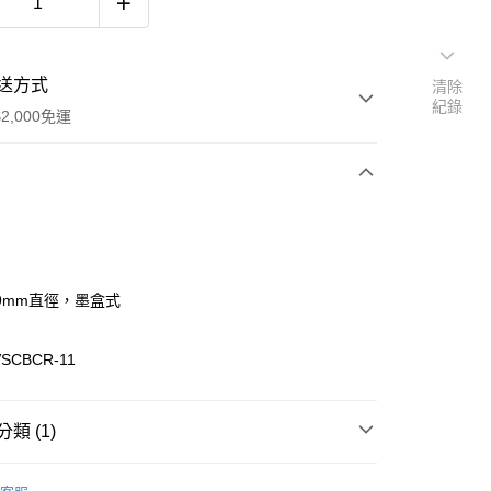
送方式
清除
紀錄
2,000免運
次付款
期付款
0 利率 每期
NT$200
21家銀行
9mm直徑，墨盒式
庫商業銀行
第一商業銀行
付款
業銀行
彰化商業銀行
SCBCR-11
業儲蓄銀行
台北富邦商業銀行
華商業銀行
兆豐國際商業銀行
小企業銀行
台中商業銀行
類 (1)
台灣）商業銀行
華泰商業銀行
業銀行
遠東國際商業銀行
業銀行
永豐商業銀行