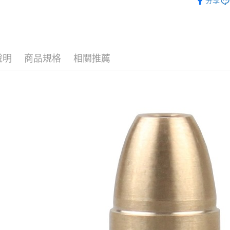
悠遊付
分享
玉山商
台新國
AFTEE先
台灣樂
相關說明
【關於「A
ATM付款
AFTEE
說明
商品規格
相關推薦
便利好安
貨到付款
１．簡單
２．便利
３．安心
運送方式
【「AFT
１．於結帳
全家取貨
付」結帳
每筆NT$6
２．訂單
３．收到繳
／ATM／
7-11取貨
※ 請注意
每筆NT$6
絡購買商品
先享後付
7-11取貨
※ 交易是
是否繳費成
每筆NT$6
付客戶支
新竹物流
【注意事