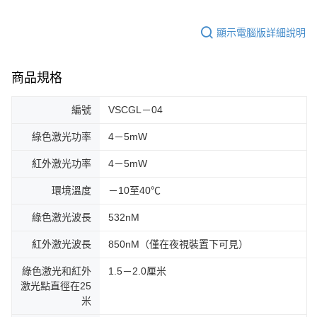
顯示電腦版詳細說明
商品規格
編號
VSCGL－04
綠色激光功率
4－5mW
紅外激光功率
4－5mW
環境溫度
－10至40℃
綠色激光波長
532nM
紅外激光波長
850nM（僅在夜視裝置下可見）
綠色激光和紅外
1.5－2.0厘米
激光點直徑在25
米