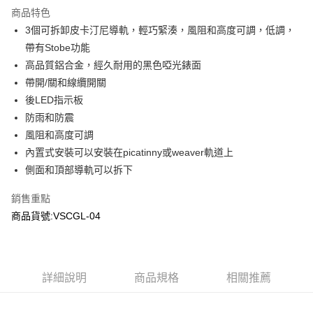
商品特色
合作金庫商業銀行
第一商業銀行
超商取貨付款
3個可拆卸皮卡汀尼導軌，輕巧緊湊，風阻和高度可調，低調，
華南商業銀行
彰化商業銀行
帶有Stobe功能
LINE Pay
上海商業儲蓄銀行
台北富邦商業銀行
國泰世華商業銀行
兆豐國際商業銀行
高品質鋁合金，經久耐用的黑色啞光錶面
Apple Pay
臺灣中小企業銀行
台中商業銀行
帶開/關和線纜開關
匯豐（台灣）商業銀行
華泰商業銀行
後LED指示板
街口支付
聯邦商業銀行
遠東國際商業銀行
防雨和防震
元大商業銀行
永豐商業銀行
悠遊付
風阻和高度可調
玉山商業銀行
星展（台灣）商業銀行
內置式安裝可以安裝在picatinny或weaver軌道上
台新國際商業銀行
中國信託商業銀行
AFTEE先享後付
台灣樂天信用卡公司
側面和頂部導軌可以拆下
相關說明
【關於「AFTEE先享後付」】
ATM付款
銷售重點
AFTEE先享後付是「在收到商品之後才付款」的支付方式。 讓您購物簡單
便利好安心！
商品貨號:VSCGL-04
貨到付款
１．簡單：不需註冊會員、不需綁卡、不需儲值。
２．便利：只要手機號碼，簡訊認證，即可結帳。
３．安心：先確認商品／服務後，再付款。
運送方式
【「AFTEE先享後付」結帳流程】
詳細說明
商品規格
相關推薦
全家取貨付款
１．於結帳方式選擇「AFTEE先享後付」後，將跳轉至「AFTEE先享後付」
每筆NT$60，滿NT$2,000(含以上)免運費
結帳頁面，進行簡訊認證並確認金額後，即可完成結帳。
２．訂單成立數日內，您將收到繳費通知簡訊。