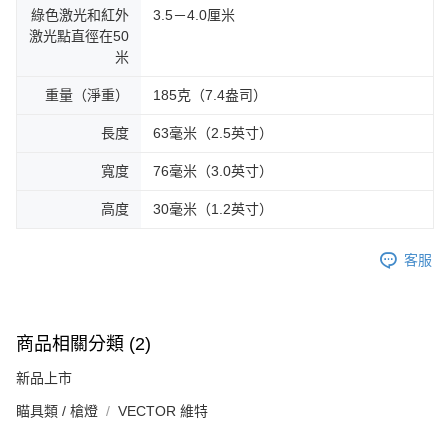
綠色激光和紅外
3.5－4.0厘米
激光點直徑在50
米
重量（淨重）
185克（7.4盎司）
長度
63毫米（2.5英寸）
寬度
76毫米（3.0英寸）
高度
30毫米（1.2英寸）
客服
商品相關分類 (2)
新品上市
瞄具類 / 槍燈
VECTOR 維特