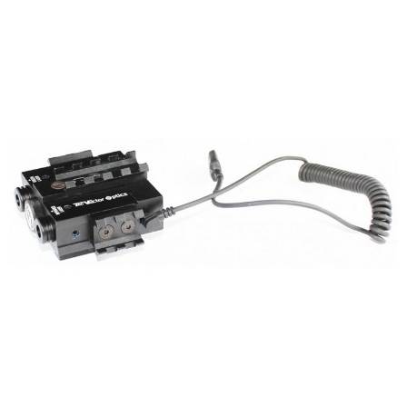
7-11取貨付款
３．收到繳費通知簡訊後14天內，點擊此簡訊中的連結，可透過四大超商／
ATM／網路銀行／等多元方式進行付款，方視為交易完成。
每筆NT$60，滿NT$2,000(含以上)免運費
※ 請注意：結帳手續完成當下不需立刻繳費，但若您需要取消訂單，請聯絡
購買商品的店家。未經商家同意取消之訂單仍視為有效，需透過AFTEE先享
7-11取貨(快速到店)
後付繳納相關費用。
每筆NT$60，滿NT$2,000(含以上)免運費
※ 交易是否成功請以「AFTEE先享後付 」之結帳頁面顯示為準，若有關於
是否繳費成功／繳費後需取消欲退款等相關疑問，請聯繫「AFTEE先享後付
客戶支援中心」
https://netprotections.freshdesk.com/support/home
新竹物流
每筆NT$200，滿NT$2,000(含以上)免運費
【注意事項】
１．透過由恩沛科技股份有限公司提供之「AFTEE先享後付」服務完成之交
郵局
易，需依本服務之必要範圍內提供個人資料，並將交易相關給付款項請求債
權轉讓予恩沛科技股份有限公司。
每筆NT$150，滿NT$2,000(含以上)免運費
２．關於個人資料處理事宜，請瀏覽以下網址：
https://aftee.tw/terms/#terms3
宅配
３．未成年的使用者請事先徵得法定代理人或監護人之同意方可使用
每筆NT$400
「AFTEE先享後付」，若未經同意申辦者引起之損失，本公司不負相關責
任。
貨到付款-黑貓
４．使用「AFTEE先享後付」時，將依據個別帳號之用戶狀況，依本公司即
時審查核予不同之上限額度；若仍有額度不足之情形，本公司將視審查結果
每筆NT$200，滿NT$2,000(含以上)免運費
請求用戶進行身份認證。
５．嚴禁一人註冊多個帳號或使用他人資訊註冊。若發現惡意使用之情形，
國家/地區配送
查看運費
恩沛科技股份有限公司將有權停止該用戶之使用額度並採取法律行動。