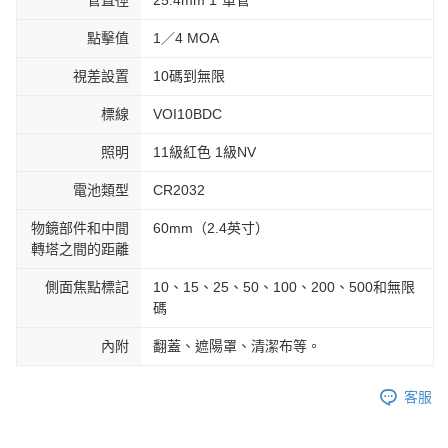
管直徑
25.4mm 1“單管
點擊值
1／4 MOA
視差設置
10碼到無限
標線
VOI10BDC
照明
11級紅色 1級NV
電池類型
CR2032
物鏡部件和中間
60mm（2.4英寸）
轉塔之間的距離
側面焦點標記
10、15、25、50、100、200、500和無限
碼
內附
翻蓋、遮陽罩、清潔布等。
客服