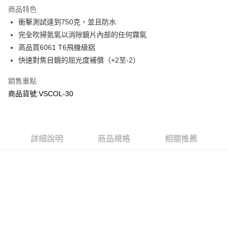
商品特色
合作金庫商業銀行
第一商業銀行
超商取貨付款
衝擊測試達到750克，並且防水
華南商業銀行
彰化商業銀行
完全吹掃氮氣以消除鏡片內部的任何霧氣
LINE Pay
上海商業儲蓄銀行
台北富邦商業銀行
國泰世華商業銀行
兆豐國際商業銀行
高品質6061 T6飛機級鋁
Apple Pay
臺灣中小企業銀行
台中商業銀行
快速對焦目鏡的屈光度補償（+2至-2）
匯豐（台灣）商業銀行
華泰商業銀行
街口支付
聯邦商業銀行
遠東國際商業銀行
銷售重點
元大商業銀行
永豐商業銀行
悠遊付
商品貨號:VSCOL-30
玉山商業銀行
星展（台灣）商業銀行
台新國際商業銀行
中國信託商業銀行
AFTEE先享後付
台灣樂天信用卡公司
相關說明
【關於「AFTEE先享後付」】
詳細說明
商品規格
相關推薦
ATM付款
AFTEE先享後付是「在收到商品之後才付款」的支付方式。 讓您購物簡單
便利好安心！
貨到付款
１．簡單：不需註冊會員、不需綁卡、不需儲值。
２．便利：只要手機號碼，簡訊認證，即可結帳。
３．安心：先確認商品／服務後，再付款。
運送方式
【「AFTEE先享後付」結帳流程】
全家取貨付款
１．於結帳方式選擇「AFTEE先享後付」後，將跳轉至「AFTEE先享後付」
每筆NT$60，滿NT$2,000(含以上)免運費
結帳頁面，進行簡訊認證並確認金額後，即可完成結帳。
２．訂單成立數日內，您將收到繳費通知簡訊。