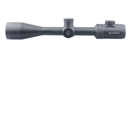
7-11取貨付款
３．收到繳費通知簡訊後14天內，點擊此簡訊中的連結，可透過四大超商／
ATM／網路銀行／等多元方式進行付款，方視為交易完成。
每筆NT$60，滿NT$2,000(含以上)免運費
※ 請注意：結帳手續完成當下不需立刻繳費，但若您需要取消訂單，請聯絡
購買商品的店家。未經商家同意取消之訂單仍視為有效，需透過AFTEE先享
7-11取貨(快速到店)
後付繳納相關費用。
每筆NT$60，滿NT$2,000(含以上)免運費
※ 交易是否成功請以「AFTEE先享後付 」之結帳頁面顯示為準，若有關於
是否繳費成功／繳費後需取消欲退款等相關疑問，請聯繫「AFTEE先享後付
客戶支援中心」
https://netprotections.freshdesk.com/support/home
新竹物流
每筆NT$200，滿NT$2,000(含以上)免運費
【注意事項】
１．透過由恩沛科技股份有限公司提供之「AFTEE先享後付」服務完成之交
郵局
易，需依本服務之必要範圍內提供個人資料，並將交易相關給付款項請求債
權轉讓予恩沛科技股份有限公司。
每筆NT$150，滿NT$2,000(含以上)免運費
２．關於個人資料處理事宜，請瀏覽以下網址：
https://aftee.tw/terms/#terms3
宅配
３．未成年的使用者請事先徵得法定代理人或監護人之同意方可使用
每筆NT$400
「AFTEE先享後付」，若未經同意申辦者引起之損失，本公司不負相關責
任。
貨到付款-黑貓
４．使用「AFTEE先享後付」時，將依據個別帳號之用戶狀況，依本公司即
時審查核予不同之上限額度；若仍有額度不足之情形，本公司將視審查結果
每筆NT$200，滿NT$2,000(含以上)免運費
請求用戶進行身份認證。
５．嚴禁一人註冊多個帳號或使用他人資訊註冊。若發現惡意使用之情形，
國家/地區配送
查看運費
恩沛科技股份有限公司將有權停止該用戶之使用額度並採取法律行動。