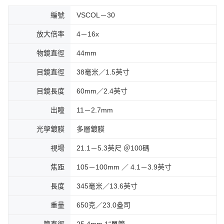
編號
VSCOL－30
放大倍率
4－16x
物鏡直徑
44mm
目鏡直徑
38毫米／1.5英寸
目鏡長度
60mm／2.4英寸
出瞳
11－2.7mm
光學鍍膜
多層鍍膜
視場
21.1－5.3英尺 ＠100碼
焦距
105－100mm ／ 4.1－3.9英寸
長度
345毫米／13.6英寸
重量
650克／23.0盎司