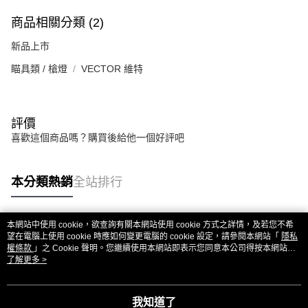
商品相關分類 (2)
新品上市
瞄具類 / 槍燈
VECTOR 維特
評價
喜歡這個商品嗎？購買後給他一個好評吧
本分類熱銷
全站排行
本網站中使用 cookie，欲查詢有關本網站使用 cookie 方式之詳情，及若您不希
熱門標籤
望在電腦上使用 cookie 時應如何變更電腦的 cookie 設定，請參閱本網站「
隱私
權條款
」之 Cookie 聲明。您繼續使用本網站即表示您同意本公司得按本網站使
用條款之 Cookie 聲明使用 cookie。
了解更多 >
我知道了