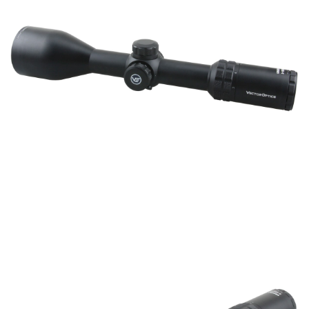
7-11取貨付款
３．收到繳費通知簡訊後14天內，點擊此簡訊中的連結，可透過四大超商／
ATM／網路銀行／等多元方式進行付款，方視為交易完成。
每筆NT$60，滿NT$2,000(含以上)免運費
※ 請注意：結帳手續完成當下不需立刻繳費，但若您需要取消訂單，請聯絡
購買商品的店家。未經商家同意取消之訂單仍視為有效，需透過AFTEE先享
7-11取貨(快速到店)
後付繳納相關費用。
每筆NT$60，滿NT$2,000(含以上)免運費
※ 交易是否成功請以「AFTEE先享後付 」之結帳頁面顯示為準，若有關於
是否繳費成功／繳費後需取消欲退款等相關疑問，請聯繫「AFTEE先享後付
客戶支援中心」
https://netprotections.freshdesk.com/support/home
新竹物流
每筆NT$200，滿NT$2,000(含以上)免運費
【注意事項】
１．透過由恩沛科技股份有限公司提供之「AFTEE先享後付」服務完成之交
郵局
易，需依本服務之必要範圍內提供個人資料，並將交易相關給付款項請求債
權轉讓予恩沛科技股份有限公司。
每筆NT$150，滿NT$2,000(含以上)免運費
２．關於個人資料處理事宜，請瀏覽以下網址：
https://aftee.tw/terms/#terms3
宅配
３．未成年的使用者請事先徵得法定代理人或監護人之同意方可使用
每筆NT$400
「AFTEE先享後付」，若未經同意申辦者引起之損失，本公司不負相關責
任。
貨到付款-黑貓
４．使用「AFTEE先享後付」時，將依據個別帳號之用戶狀況，依本公司即
時審查核予不同之上限額度；若仍有額度不足之情形，本公司將視審查結果
每筆NT$200，滿NT$2,000(含以上)免運費
請求用戶進行身份認證。
５．嚴禁一人註冊多個帳號或使用他人資訊註冊。若發現惡意使用之情形，
國家/地區配送
查看運費
恩沛科技股份有限公司將有權停止該用戶之使用額度並採取法律行動。