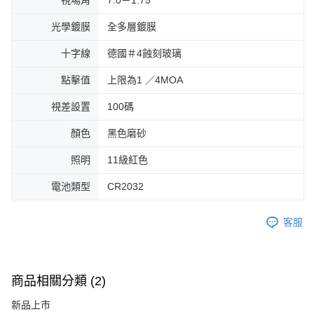
視場角
7.0－1.75°
光學鍍膜
全多層鍍膜
十字線
德國＃4蝕刻玻璃
點擊值
上限為1 ／4MOA
視差設置
100碼
顏色
黑色磨砂
照明
11級紅色
電池類型
CR2032
客服
商品相關分類 (2)
新品上市