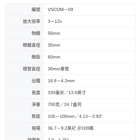
編號
VSCOM－09
放大倍率
3－12x
物鏡
56mm
眼鏡直徑
35mm
眼距
60mm
燈管直徑
30mm單管
出瞳
16.6－4.2mm
長度
330毫米／13.0英寸
淨重
700克／24.7盎司
焦距
105－100mm／4.13－3.93“
視場
36.7－9.2英尺 ＠100碼