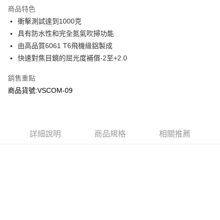
商品特色
合作金庫商業銀行
第一商業銀行
超商取貨付款
衝擊測試達到1000克
華南商業銀行
彰化商業銀行
具有防水性和完全氮氣吹掃功能
LINE Pay
上海商業儲蓄銀行
台北富邦商業銀行
國泰世華商業銀行
兆豐國際商業銀行
由高品質6061 T6飛機級鋁製成
Apple Pay
臺灣中小企業銀行
台中商業銀行
快速對焦目鏡的屈光度補償-2至+2.0
匯豐（台灣）商業銀行
華泰商業銀行
街口支付
聯邦商業銀行
遠東國際商業銀行
銷售重點
元大商業銀行
永豐商業銀行
悠遊付
商品貨號:VSCOM-09
玉山商業銀行
星展（台灣）商業銀行
台新國際商業銀行
中國信託商業銀行
AFTEE先享後付
台灣樂天信用卡公司
相關說明
【關於「AFTEE先享後付」】
詳細說明
商品規格
相關推薦
ATM付款
AFTEE先享後付是「在收到商品之後才付款」的支付方式。 讓您購物簡單
便利好安心！
貨到付款
１．簡單：不需註冊會員、不需綁卡、不需儲值。
２．便利：只要手機號碼，簡訊認證，即可結帳。
３．安心：先確認商品／服務後，再付款。
運送方式
【「AFTEE先享後付」結帳流程】
全家取貨付款
１．於結帳方式選擇「AFTEE先享後付」後，將跳轉至「AFTEE先享後付」
每筆NT$60，滿NT$2,000(含以上)免運費
結帳頁面，進行簡訊認證並確認金額後，即可完成結帳。
２．訂單成立數日內，您將收到繳費通知簡訊。