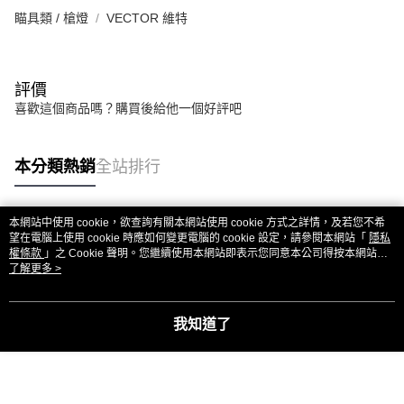
瞄具類 / 槍燈
VECTOR 維特
評價
喜歡這個商品嗎？購買後給他一個好評吧
本分類熱銷
全站排行
本網站中使用 cookie，欲查詢有關本網站使用 cookie 方式之詳情，及若您不希
熱門標籤
望在電腦上使用 cookie 時應如何變更電腦的 cookie 設定，請參閱本網站「
隱私
權條款
」之 Cookie 聲明。您繼續使用本網站即表示您同意本公司得按本網站使
用條款之 Cookie 聲明使用 cookie。
了解更多 >
我知道了