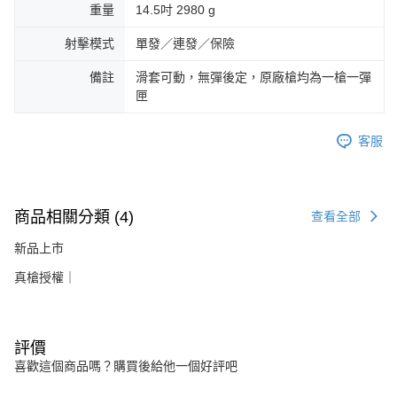
重量
14.5吋 2980 g
射擊模式
單發／連發／保險
備註
滑套可動，無彈後定，原廠槍均為一槍一彈
匣
客服
商品相關分類 (4)
查看全部
新品上市
真槍授權｜
評價
喜歡這個商品嗎？購買後給他一個好評吧