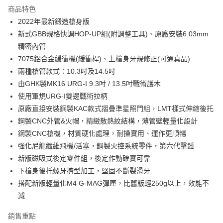
商品特色
合作金庫商業銀行
第一商業銀行
LINE Pay
2022年最新鍛造槍身版
華南商業銀行
彰化商業銀行
新式GBB規格快調HOP-UP組(附調整工具)、原廠安裝6.03mm
Apple Pay
上海商業儲蓄銀行
台北富邦商業銀行
國泰世華商業銀行
兆豐國際商業銀行
精密內管
街口支付
臺灣中小企業銀行
台中商業銀行
7075鋁合金緩衝機(緩衝桿)、上槍身牙規修正(可通真品)
匯豐（台灣）商業銀行
華泰商業銀行
兩種槍管款式：10.3吋及14.5吋
悠遊付
聯邦商業銀行
遠東國際商業銀行
由GHK製MK16 URG-I 9.3吋 / 13.5吋戰術護木
元大商業銀行
永豐商業銀行
AFTEE先享後付
使用軍規URG-I雙邊戰術拉柄
玉山商業銀行
星展（台灣）商業銀行
相關說明
原廠直接安裝鋼製KAC款式摺疊準星照門組，LMT樣式伸縮後托
台新國際商業銀行
中國信託商業銀行
【關於「AFTEE先享後付」】
台灣樂天信用卡公司
鋼製CNC外管&火帽，精緻散熱紋結構，薄管壁輕量化設計
ATM付款
AFTEE先享後付是「在收到商品之後才付款」的支付方式。 讓您購物簡單
便利好安心！
鋼製CNC槍機，材質硬化處理，耐操實用、運作更順暢
貨到付款
１．簡單：不需註冊會員、不需綁卡、不需儲值。
強化尼龍纖維飛機/活塞，鋼製火控系統零件，第六代擊錘
２．便利：只要手機號碼，簡訊認證，即可結帳。
新版磁吸式後定零件組，後定作動確實可靠
３．安心：先確認商品／服務後，再付款。
運送方式
下槍身後托螺牙擠型加工，堅固不斷裂滑牙
【「AFTEE先享後付」結帳流程】
新竹物流
搭配新版輕量化M4 G-MAG彈匣，比舊版輕250g以上，效能不
１．於結帳方式選擇「AFTEE先享後付」後，將跳轉至「AFTEE先享後付」
每筆NT$200，滿NT$2,000(含以上)免運費
結帳頁面，進行簡訊認證並確認金額後，即可完成結帳。
減
２．訂單成立數日內，您將收到繳費通知簡訊。
郵局
３．收到繳費通知簡訊後14天內，點擊此簡訊中的連結，可透過四大超商／
銷售重點
ATM／網路銀行／等多元方式進行付款，方視為交易完成。