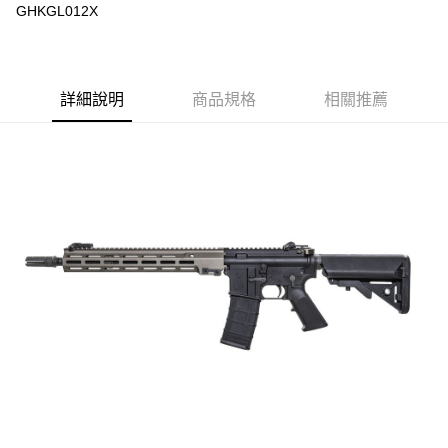
每筆NT$150，滿NT$2,000(含以上)免運費
GHKGL012X
※ 請注意：結帳手續完成當下不需立刻繳費，但若您需要取消訂單，請聯絡
購買商品的店家。未經商家同意取消之訂單仍視為有效，需透過AFTEE先享
宅配
後付繳納相關費用。
每筆NT$400
※ 交易是否成功請以「AFTEE先享後付 」之結帳頁面顯示為準，若有關於
是否繳費成功／繳費後需取消欲退款等相關疑問，請聯繫「AFTEE先享後付
詳細說明
商品規格
相關推薦
客戶支援中心」
https://netprotections.freshdesk.com/support/home
貨到付款-黑貓
每筆NT$200，滿NT$2,000(含以上)免運費
【注意事項】
１．透過由恩沛科技股份有限公司提供之「AFTEE先享後付」服務完成之交
國家/地區配送
查看運費
易，需依本服務之必要範圍內提供個人資料，並將交易相關給付款項請求債
權轉讓予恩沛科技股份有限公司。
２．關於個人資料處理事宜，請瀏覽以下網址：
https://aftee.tw/terms/#terms3
３．未成年的使用者請事先徵得法定代理人或監護人之同意方可使用
「AFTEE先享後付」，若未經同意申辦者引起之損失，本公司不負相關責
任。
４．使用「AFTEE先享後付」時，將依據個別帳號之用戶狀況，依本公司即
時審查核予不同之上限額度；若仍有額度不足之情形，本公司將視審查結果
請求用戶進行身份認證。
５．嚴禁一人註冊多個帳號或使用他人資訊註冊。若發現惡意使用之情形，
恩沛科技股份有限公司將有權停止該用戶之使用額度並採取法律行動。