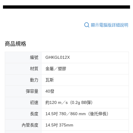
顯示電腦版詳細說明
商品規格
編號
GHKGL012X
材質
金屬／塑膠
動力
瓦斯
彈容量
40發
初速
約120 m／s（0.2g BB彈）
長度
14.5吋 780／860 mm（後托伸長）
內管長度
14.5吋 375mm