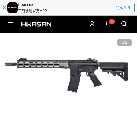
Hwasan
開啟APP
立刻使用官方APP
0
1
/
2