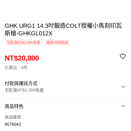
GHK URG1 14.3吋鍛造COLT授權小馬刻印瓦
斯槍-GHKGL012X
宅配滿NT$2,000免運
國家/地區配送
NT$20,800
已賣出：0件
付款與運送方式
宅配滿NT$2,000免運
付款方式
商品特色
信用卡一次付款
商品編號
信用卡分期付款
8576042
3 期 0 利率 每期
NT$6,933
21家銀行