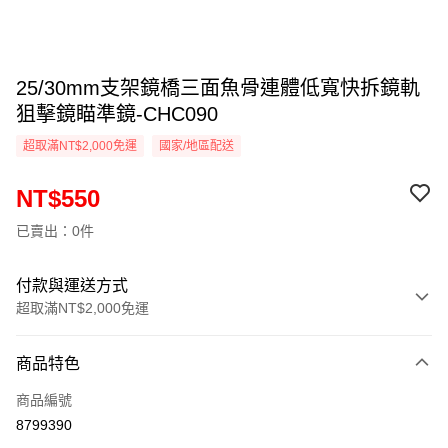
25/30mm支架鏡橋三面魚骨連體低寬快拆鏡軌
狙擊鏡瞄準鏡-CHC090
超取滿NT$2,000免運
國家/地區配送
NT$550
已賣出：0件
付款與運送方式
超取滿NT$2,000免運
付款方式
商品特色
信用卡一次付款
商品編號
信用卡分期付款
8799390
3 期 0 利率 每期
NT$183
21家銀行