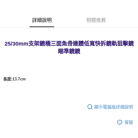
合作金庫商業銀行
第一商業銀行
超商取貨付款
華南商業銀行
彰化商業銀行
詳細說明
相關推薦
LINE Pay
上海商業儲蓄銀行
台北富邦商業銀行
國泰世華商業銀行
兆豐國際商業銀行
Apple Pay
臺灣中小企業銀行
台中商業銀行
匯豐（台灣）商業銀行
華泰商業銀行
25/30mm支架鏡橋三面魚骨連體低寬快拆鏡軌狙擊鏡
街口支付
聯邦商業銀行
遠東國際商業銀行
瞄準鏡
鏡
元大商業銀行
永豐商業銀行
悠遊付
玉山商業銀行
星展（台灣）商業銀行
台新國際商業銀行
中國信託商業銀行
AFTEE先享後付
台灣樂天信用卡公司
相關說明
長度:13.7cm
【關於「AFTEE先享後付」】
ATM付款
AFTEE先享後付是「在收到商品之後才付款」的支付方式。 讓您購物簡單
便利好安心！
貨到付款
１．簡單：不需註冊會員、不需綁卡、不需儲值。
２．便利：只要手機號碼，簡訊認證，即可結帳。
顯示電腦版詳細說明
３．安心：先確認商品／服務後，再付款。
運送方式
【「AFTEE先享後付」結帳流程】
客服
全家取貨付款
１．於結帳方式選擇「AFTEE先享後付」後，將跳轉至「AFTEE先享後付」
每筆NT$60，滿NT$2,000(含以上)免運費
結帳頁面，進行簡訊認證並確認金額後，即可完成結帳。
２．訂單成立數日內，您將收到繳費通知簡訊。