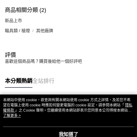
7-11取貨付款
３．收到繳費通知簡訊後14天內，點擊此簡訊中的連結，可透過四大超商／
商品相關分類 (2)
ATM／網路銀行／等多元方式進行付款，方視為交易完成。
每筆NT$60，滿NT$2,000(含以上)免運費
※ 請注意：結帳手續完成當下不需立刻繳費，但若您需要取消訂單，請聯絡
新品上市
購買商品的店家。未經商家同意取消之訂單仍視為有效，需透過AFTEE先享
7-11取貨(快速到店)
後付繳納相關費用。
瞄具類 / 槍燈
其他廠牌
每筆NT$60，滿NT$2,000(含以上)免運費
※ 交易是否成功請以「AFTEE先享後付 」之結帳頁面顯示為準，若有關於
是否繳費成功／繳費後需取消欲退款等相關疑問，請聯繫「AFTEE先享後付
客戶支援中心」
https://netprotections.freshdesk.com/support/home
新竹物流
每筆NT$200，滿NT$2,000(含以上)免運費
評價
【注意事項】
１．透過由恩沛科技股份有限公司提供之「AFTEE先享後付」服務完成之交
喜歡這個商品嗎？購買後給他一個好評吧
郵局
易，需依本服務之必要範圍內提供個人資料，並將交易相關給付款項請求債
權轉讓予恩沛科技股份有限公司。
每筆NT$150，滿NT$2,000(含以上)免運費
２．關於個人資料處理事宜，請瀏覽以下網址：
本分類熱銷
全站排行
https://aftee.tw/terms/#terms3
宅配
３．未成年的使用者請事先徵得法定代理人或監護人之同意方可使用
每筆NT$400
「AFTEE先享後付」，若未經同意申辦者引起之損失，本公司不負相關責
任。
本網站中使用 cookie，欲查詢有關本網站使用 cookie 方式之詳情，及若您不希
貨到付款-黑貓
熱門標籤
４．使用「AFTEE先享後付」時，將依據個別帳號之用戶狀況，依本公司即
望在電腦上使用 cookie 時應如何變更電腦的 cookie 設定，請參閱本網站「
隱私
時審查核予不同之上限額度；若仍有額度不足之情形，本公司將視審查結果
權條款
」之 Cookie 聲明。您繼續使用本網站即表示您同意本公司得按本網站使
每筆NT$200，滿NT$2,000(含以上)免運費
請求用戶進行身份認證。
用條款之 Cookie 聲明使用 cookie。
了解更多 >
５．嚴禁一人註冊多個帳號或使用他人資訊註冊。若發現惡意使用之情形，
國家/地區配送
查看運費
恩沛科技股份有限公司將有權停止該用戶之使用額度並採取法律行動。
我知道了