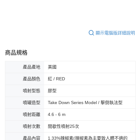
顯示電腦版詳細說明
商品規格
產品產地
美國
產品顏色
紅 / RED
噴射型態
膠型
噴罐造型
Take Down Series Model / 擊倒執法型
噴射距離
4.6 - 6 m
噴射次數
間歇性噴射25次
產品內容
1.33%辣椒素(辣椒素為主要致人體不適的