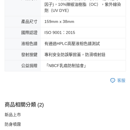
因子)，10%辣椒油樹脂（OC），紫外線染
劑（UV DYE）
產品尺寸
159mm x 38mm
國際認證
ISO 9001：2015
液相色譜
有通過HPLC高壓液相色譜測試
發射按鍵
專利安全防誤擊掀蓋，防滑噴射鈕
公益捐贈
「NBCF乳癌防制協會」
客服
商品相關分類 (2)
新品上市
防身噴霧