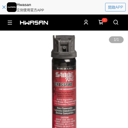
Hwasan
開啟APP
立刻使用官方APP
0
1
/
1