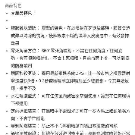
商品特色
合作金庫商業銀行
第一商業銀行
超商取貨付款
★產品特色：
華南商業銀行
彰化商業銀行
LINE Pay
上海商業儲蓄銀行
台北富邦商業銀行
國泰世華商業銀行
兆豐國際商業銀行
膠狀難以清除： 膠型的特色，在於噴射在歹徒臉部時，膠質會造
Apple Pay
臺灣中小企業銀行
台中商業銀行
成難以清除的情況，使辣椒素不斷的滇滲入皮膚層中，有效發揮
匯豐（台灣）商業銀行
華泰商業銀行
效果
街口支付
聯邦商業銀行
遠東國際商業銀行
零死角全方位： 360°零死角噴射，不論在任何角度，任何姿
元大商業銀行
永豐商業銀行
悠遊付
勢，皆可順利噴射出，不會卡死噴嘴。目前市面上唯一可以倒噴
玉山商業銀行
星展（台灣）商業銀行
的防身噴劑
台新國際商業銀行
中國信託商業銀行
AFTEE先享後付
台灣樂天信用卡公司
瞬間秒殺歹徒： 採用最新推進系統DPS，比一般市售之噴霧器射
相關說明
【關於「AFTEE先享後付」】
擊速度快3倍，0.2秒辣椒噴劑立即噴射至歹徒臉部，令其無法反
ATM付款
AFTEE先享後付是「在收到商品之後才付款」的支付方式。 讓您購物簡單
應，措手不及
便利好安心！
貨到付款
水柱噴灑型式： 可在任何風向或密閉空間使用，讓您在任何環境
１．簡單：不需註冊會員、不需綁卡、不需儲值。
２．便利：只要手機號碼，簡訊認證，即可結帳。
下都適用
３．安心：先確認商品／服務後，再付款。
運送方式
定向握把裝置： 在黑暗中不需燈光即可在一秒內馬上確認噴嘴方
【「AFTEE先享後付」結帳流程】
向，不會手忙腳亂
全家取貨付款
１．於結帳方式選擇「AFTEE先享後付」後，將跳轉至「AFTEE先享後付」
專利防觸裝置： 防止不小心壓到噴頭而噴出辣椒液的可能
每筆NT$60，滿NT$2,000(含以上)免運費
結帳頁面，進行簡訊認證並確認金額後，即可完成結帳。
通過測試保證： 每罐在包裝密封寄出前，都經過測試噴射能正常
２．訂單成立數日內，您將收到繳費通知簡訊。