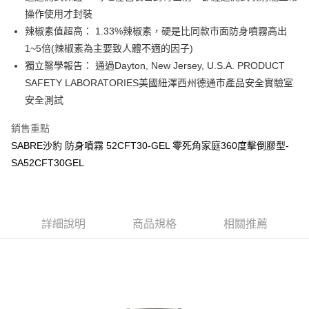
7-11取貨付款
３．收到繳費通知簡訊後14天內，點擊此簡訊中的連結，可透過四大超商／
操作使用才封裝
ATM／網路銀行／等多元方式進行付款，方視為交易完成。
每筆NT$60，滿NT$2,000(含以上)免運費
辣椒素值超高： 1.33%辣椒素，硬是比同款市面防身噴霧高出
※ 請注意：結帳手續完成當下不需立刻繳費，但若您需要取消訂單，請聯絡
1~5倍(辣椒素為主要致人體不適的因子)
購買商品的店家。未經商家同意取消之訂單仍視為有效，需透過AFTEE先享
7-11取貨(快速到店)
後付繳納相關費用。
獨立醫學報告： 通過Dayton, New Jersey, U.S.A. PRODUCT
每筆NT$60，滿NT$2,000(含以上)免運費
※ 交易是否成功請以「AFTEE先享後付 」之結帳頁面顯示為準，若有關於
SAFETY LABORATORIES美國紐澤西州德通市產品安全實驗室
是否繳費成功／繳費後需取消欲退款等相關疑問，請聯繫「AFTEE先享後付
客戶支援中心」
https://netprotections.freshdesk.com/support/home
新竹物流
安全測試
每筆NT$200，滿NT$2,000(含以上)免運費
【注意事項】
銷售重點
１．透過由恩沛科技股份有限公司提供之「AFTEE先享後付」服務完成之交
郵局
SABRE沙豹 防身噴霧 52CFT30-GEL 零死角家庭360度擊倒膠型-
易，需依本服務之必要範圍內提供個人資料，並將交易相關給付款項請求債
權轉讓予恩沛科技股份有限公司。
每筆NT$150，滿NT$2,000(含以上)免運費
SA52CFT30GEL
２．關於個人資料處理事宜，請瀏覽以下網址：
https://aftee.tw/terms/#terms3
宅配
３．未成年的使用者請事先徵得法定代理人或監護人之同意方可使用
每筆NT$400
「AFTEE先享後付」，若未經同意申辦者引起之損失，本公司不負相關責
任。
詳細說明
商品規格
相關推薦
貨到付款-黑貓
４．使用「AFTEE先享後付」時，將依據個別帳號之用戶狀況，依本公司即
時審查核予不同之上限額度；若仍有額度不足之情形，本公司將視審查結果
每筆NT$200，滿NT$2,000(含以上)免運費
請求用戶進行身份認證。
５．嚴禁一人註冊多個帳號或使用他人資訊註冊。若發現惡意使用之情形，
國家/地區配送
查看運費
恩沛科技股份有限公司將有權停止該用戶之使用額度並採取法律行動。