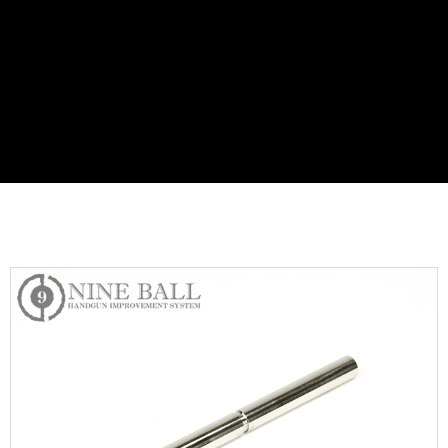
7-11取貨付款
３．收到繳費通知簡訊後14天內，點擊此簡訊中的連結，可透過四大超商／
ATM／網路銀行／等多元方式進行付款，方視為交易完成。
每筆NT$60，滿NT$2,000(含以上)免運費
※ 請注意：結帳手續完成當下不需立刻繳費，但若您需要取消訂單，請聯絡
購買商品的店家。未經商家同意取消之訂單仍視為有效，需透過AFTEE先享
7-11取貨(快速到店)
後付繳納相關費用。
每筆NT$60，滿NT$2,000(含以上)免運費
※ 交易是否成功請以「AFTEE先享後付 」之結帳頁面顯示為準，若有關於
是否繳費成功／繳費後需取消欲退款等相關疑問，請聯繫「AFTEE先享後付
客戶支援中心」
https://netprotections.freshdesk.com/support/home
新竹物流
每筆NT$200，滿NT$2,000(含以上)免運費
【注意事項】
１．透過由恩沛科技股份有限公司提供之「AFTEE先享後付」服務完成之交
郵局
易，需依本服務之必要範圍內提供個人資料，並將交易相關給付款項請求債
權轉讓予恩沛科技股份有限公司。
每筆NT$150，滿NT$2,000(含以上)免運費
２．關於個人資料處理事宜，請瀏覽以下網址：
https://aftee.tw/terms/#terms3
宅配
３．未成年的使用者請事先徵得法定代理人或監護人之同意方可使用
每筆NT$400
「AFTEE先享後付」，若未經同意申辦者引起之損失，本公司不負相關責
任。
貨到付款-黑貓
４．使用「AFTEE先享後付」時，將依據個別帳號之用戶狀況，依本公司即
時審查核予不同之上限額度；若仍有額度不足之情形，本公司將視審查結果
每筆NT$200，滿NT$2,000(含以上)免運費
請求用戶進行身份認證。
５．嚴禁一人註冊多個帳號或使用他人資訊註冊。若發現惡意使用之情形，
國家/地區配送
查看運費
恩沛科技股份有限公司將有權停止該用戶之使用額度並採取法律行動。