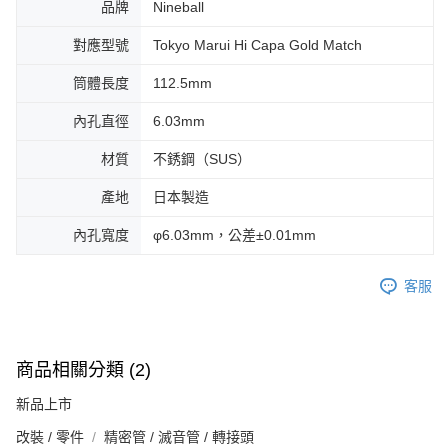
品牌
Nineball
對應型號
Tokyo Marui Hi Capa Gold Match
筒體長度
112.5mm
內孔直徑
6.03mm
材質
不銹鋼（SUS）
產地
日本製造
內孔寬度
φ6.03mm，公差±0.01mm
客服
商品相關分類 (2)
新品上市
改裝 / 零件
精密管 / 滅音管 / 轉接頭