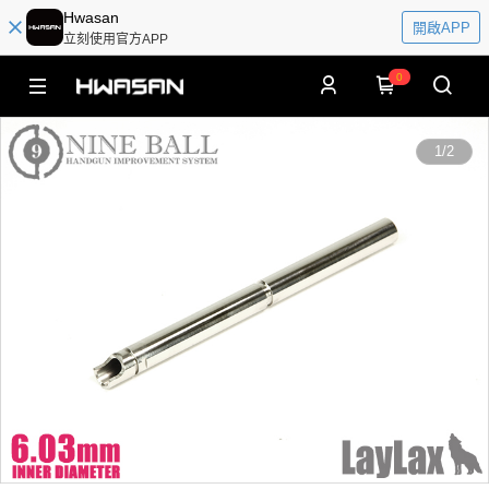
Hwasan
開啟APP
立刻使用官方APP
0
1
/
2