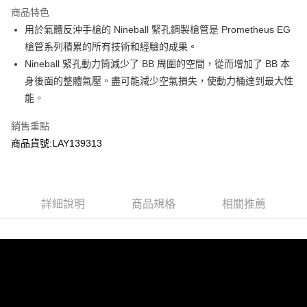
商品特色
合作金庫商業銀行
第一商業銀行
超商取貨付款
用於氣體反沖手槍的 Nineball 緊孔鋼製槍管是 Prometheus EG
華南商業銀行
彰化商業銀行
槍管系列積累的所有技術和經驗的成果。
LINE Pay
上海商業儲蓄銀行
台北富邦商業銀行
國泰世華商業銀行
兆豐國際商業銀行
Nineball 緊孔動力筒減少了 BB 周圍的空間，從而增加了 BB 本
Apple Pay
臺灣中小企業銀行
台中商業銀行
身後面的整體氣壓。盡可能減少空氣損失，使動力桶達到最大性
匯豐（台灣）商業銀行
華泰商業銀行
能。
街口支付
聯邦商業銀行
遠東國際商業銀行
元大商業銀行
永豐商業銀行
悠遊付
銷售重點
玉山商業銀行
星展（台灣）商業銀行
商品貨號:LAY139313
台新國際商業銀行
中國信託商業銀行
AFTEE先享後付
台灣樂天信用卡公司
相關說明
【關於「AFTEE先享後付」】
ATM付款
AFTEE先享後付是「在收到商品之後才付款」的支付方式。 讓您購物簡單
詳細說明
商品規格
相關推薦
便利好安心！
貨到付款
１．簡單：不需註冊會員、不需綁卡、不需儲值。
２．便利：只要手機號碼，簡訊認證，即可結帳。
３．安心：先確認商品／服務後，再付款。
運送方式
【「AFTEE先享後付」結帳流程】
全家取貨付款
１．於結帳方式選擇「AFTEE先享後付」後，將跳轉至「AFTEE先享後付」
每筆NT$60，滿NT$2,000(含以上)免運費
結帳頁面，進行簡訊認證並確認金額後，即可完成結帳。
２．訂單成立數日內，您將收到繳費通知簡訊。