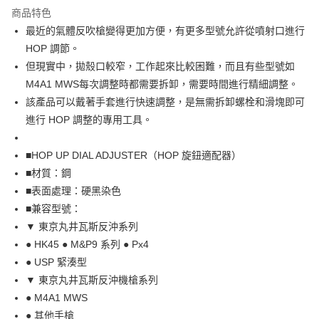
商品特色
合作金庫商業銀行
第一商業銀行
超商取貨付款
最近的氣體反吹槍變得更加方便，有更多型號允許從噴射口進行
華南商業銀行
彰化商業銀行
HOP 調節。
LINE Pay
上海商業儲蓄銀行
台北富邦商業銀行
國泰世華商業銀行
兆豐國際商業銀行
但現實中，拋殼口較窄，工作起來比較困難，而且有些型號如
Apple Pay
臺灣中小企業銀行
台中商業銀行
M4A1 MWS每次調整時都需要拆卸，需要時間進行精細調整。
匯豐（台灣）商業銀行
華泰商業銀行
該產品可以戴著手套進行快速調整，是無需拆卸螺栓和滑塊即可
街口支付
聯邦商業銀行
遠東國際商業銀行
進行 HOP 調整的專用工具。
元大商業銀行
永豐商業銀行
悠遊付
玉山商業銀行
星展（台灣）商業銀行
■HOP UP DIAL ADJUSTER（HOP 旋鈕適配器）
台新國際商業銀行
中國信託商業銀行
AFTEE先享後付
台灣樂天信用卡公司
■材質：鋼
相關說明
【關於「AFTEE先享後付」】
■表面處理：硬黑染色
ATM付款
AFTEE先享後付是「在收到商品之後才付款」的支付方式。 讓您購物簡單
■兼容型號：
便利好安心！
貨到付款
▼ 東京丸井瓦斯反沖系列
１．簡單：不需註冊會員、不需綁卡、不需儲值。
２．便利：只要手機號碼，簡訊認證，即可結帳。
● HK45 ● M&P9 系列 ● Px4
３．安心：先確認商品／服務後，再付款。
運送方式
● USP 緊湊型
【「AFTEE先享後付」結帳流程】
▼ 東京丸井瓦斯反沖機槍系列
全家取貨付款
１．於結帳方式選擇「AFTEE先享後付」後，將跳轉至「AFTEE先享後付」
● M4A1 MWS
每筆NT$60，滿NT$2,000(含以上)免運費
結帳頁面，進行簡訊認證並確認金額後，即可完成結帳。
● 其他手槍
２．訂單成立數日內，您將收到繳費通知簡訊。