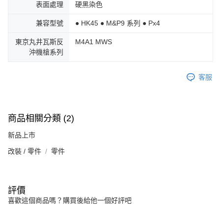
表面處理
硬黑染色
兼容型號
● HK45 ● M&P9 系列 ● Px4
東京丸井瓦斯反
M4A1 MWS
沖機槍系列
客服
商品相關分類 (2)
新品上市
改裝 / 零件
零件
評價
喜歡這個商品嗎？購買後給他一個好評吧