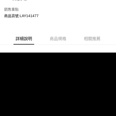
7-11取貨付款
３．收到繳費通知簡訊後14天內，點擊此簡訊中的連結，可透過四大超商／
ATM／網路銀行／等多元方式進行付款，方視為交易完成。
銷售重點
每筆NT$60，滿NT$2,000(含以上)免運費
※ 請注意：結帳手續完成當下不需立刻繳費，但若您需要取消訂單，請聯絡
商品貨號:LAY141477
購買商品的店家。未經商家同意取消之訂單仍視為有效，需透過AFTEE先享
7-11取貨(快速到店)
後付繳納相關費用。
每筆NT$60，滿NT$2,000(含以上)免運費
※ 交易是否成功請以「AFTEE先享後付 」之結帳頁面顯示為準，若有關於
是否繳費成功／繳費後需取消欲退款等相關疑問，請聯繫「AFTEE先享後付
客戶支援中心」
https://netprotections.freshdesk.com/support/home
新竹物流
詳細說明
商品規格
相關推薦
每筆NT$200，滿NT$2,000(含以上)免運費
【注意事項】
１．透過由恩沛科技股份有限公司提供之「AFTEE先享後付」服務完成之交
郵局
易，需依本服務之必要範圍內提供個人資料，並將交易相關給付款項請求債
權轉讓予恩沛科技股份有限公司。
每筆NT$150，滿NT$2,000(含以上)免運費
２．關於個人資料處理事宜，請瀏覽以下網址：
https://aftee.tw/terms/#terms3
宅配
３．未成年的使用者請事先徵得法定代理人或監護人之同意方可使用
每筆NT$400
「AFTEE先享後付」，若未經同意申辦者引起之損失，本公司不負相關責
任。
貨到付款-黑貓
４．使用「AFTEE先享後付」時，將依據個別帳號之用戶狀況，依本公司即
時審查核予不同之上限額度；若仍有額度不足之情形，本公司將視審查結果
每筆NT$200，滿NT$2,000(含以上)免運費
請求用戶進行身份認證。
５．嚴禁一人註冊多個帳號或使用他人資訊註冊。若發現惡意使用之情形，
國家/地區配送
查看運費
恩沛科技股份有限公司將有權停止該用戶之使用額度並採取法律行動。