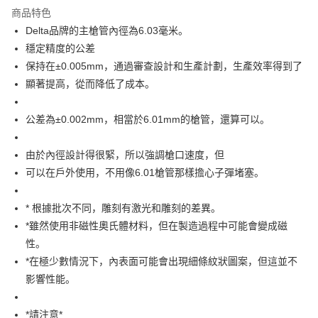
商品特色
合作金库商业银行
第一商业银行
超商取货付款
Delta品牌的主槍管內徑為6.03毫米。
华南商业银行
彰化商业银行
穩定精度的公差
LINE Pay
上海商业储蓄银行
台北富邦商业银行
国泰世华商业银行
兆丰国际商业银行
保持在±0.005mm，通過審查設計和生產計劃，生產效率得到了
Apple Pay
台湾中小企业银行
台中商业银行
顯著提高，從而降低了成本。
汇丰（台湾）商业银行
华泰商业银行
街口支付
联邦商业银行
远东国际商业银行
公差為±0.002mm，相當於6.01mm的槍管，還算可以。
元大商业银行
永丰商业银行
悠遊付
玉山商业银行
星展（台湾）商业银行
由於內徑設計得很緊，所以強調槍口速度，但
台新国际商业银行
中国信托商业银行
AFTEE先享后付
台湾乐天信用卡公司
可以在戶外使用，不用像6.01槍管那樣擔心子彈堵塞。
相关说明
一、關於 AFTEE先享後付
ATM付款
1. 於付款方式選擇AFTEE先享後付，將跳出AFTEE先享後付手機驗證視
* 根據批次不同，雕刻有激光和雕刻的差異。
窗。
货到付款
*雖然使用非磁性奧氏體材料，但在製造過程中可能會變成磁
2. 進行簡訊驗證之後，即可完成結帳手續。
3. 訂單確認後不需事先繳費，商品會配送至您的指定地址。
性。
4. 下訂完成後，您的手機會收到一封繳費通知簡訊，APP會員則會收到
运送方式
*在極少數情況下，內表面可能會出現細條紋狀圖案，但這並不
AFTEE APP推播通知。
5. 收到商品當下無需繳費，確認無誤後，請再利用繳費通知簡訊或AFTEE
影響性能。
全家取貨付款
APP於四大便利商店‧ATM/網銀等方式進行付款。
每笔NT$60，满NT$2,000(含以上)免运费
*請注意*
請留意繳費期限為 14 天。唯有下載 AFTEE App 成為 AFTEE 會員者方能享