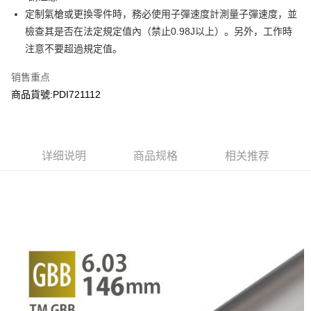
7-11取貨付款
有最長 45 天內付款之服務。
定制氣槍或更換零件時，務必使用子彈速度計測量子彈速度，並
每笔NT$60，满NT$2,000(含以上)免运费
檢查其是否在法定規定值內（禁止0.98J以上）。另外，工作時
繳費期限，為商家向您請款的時間，再加上使用AFTEE可延長的天數所計算
注意不要超過規定值。
出。使用AFTEE下訂可以延長您收到商品前的繳費天數，但無法保證一定能
7-11取貨(快速到店)
夠在期限內收到商品(例如:預購商品或預計到貨時間較長者)。因此無論收到
每笔NT$60，满NT$2,000(含以上)免运费
商品與否，仍需要請您在AFTEE規定的時間內完成繳費。
销售重点
商品貨號:PDI721112
二、付款限制
新竹物流
1. 初次使用 AFTEE 時，將依認證結果及本公司審查結果，核予每個人不同
每笔NT$200，满NT$2,000(含以上)免运费
之上限額度
2. 結帳金額須大於NT$30
郵局
3. 目前僅支援台灣會員
详细说明
商品规格
相关推荐
每笔NT$150，满NT$2,000(含以上)免运费
三、聲明條款
「AFTEE先享後付」(下稱本服務)乃由恩沛科技股份有限公司(下稱 AFTEE )
宅配
所提供，並由 AFTEE 向您收取款項。因使用本服務所須提供之個人資料(包
每笔NT$400
含但不限於訂購人姓名、電話，收件人姓名、電話、收件地址)，將交付予
AFTEE 於本服務必要服務範圍內運用。關於 AFTEE 對於個人資料之蒐集、
貨到付款-黑貓
處理、利用，詳參 AFTEE 官網之『個人資料蒐集、處理及利用告知聲明』
（
https://aftee.tw/privacypolicy/
）。
每笔NT$200，满NT$2,000(含以上)免运费
若款項超過繳費期限，將根據當次的金額加收年利率 16% 的逾期滯納金。
國家/地區配送
查看运费
未成年的使用者，請事先徵得法定代理人或監護人之同意方可使用
AFTEE。