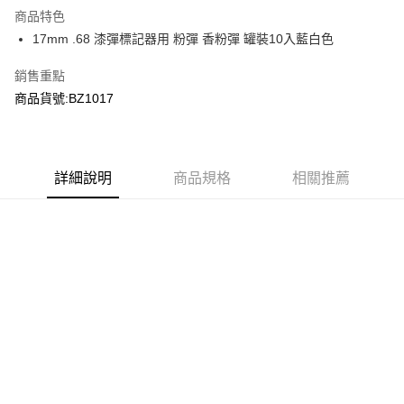
商品特色
合作金庫商業銀行
第一商業銀行
超商取貨付款
17mm .68 漆彈標記器用 粉彈 香粉彈 罐裝10入藍白色
華南商業銀行
彰化商業銀行
LINE Pay
上海商業儲蓄銀行
台北富邦商業銀行
銷售重點
國泰世華商業銀行
兆豐國際商業銀行
Apple Pay
商品貨號:BZ1017
臺灣中小企業銀行
台中商業銀行
匯豐（台灣）商業銀行
華泰商業銀行
街口支付
聯邦商業銀行
遠東國際商業銀行
元大商業銀行
永豐商業銀行
悠遊付
玉山商業銀行
詳細說明
商品規格
星展（台灣）商業銀行
相關推薦
台新國際商業銀行
中國信託商業銀行
AFTEE先享後付
台灣樂天信用卡公司
相關說明
【關於「AFTEE先享後付」】
ATM付款
AFTEE先享後付是「在收到商品之後才付款」的支付方式。 讓您購物簡單
便利好安心！
貨到付款
１．簡單：不需註冊會員、不需綁卡、不需儲值。
２．便利：只要手機號碼，簡訊認證，即可結帳。
３．安心：先確認商品／服務後，再付款。
運送方式
【「AFTEE先享後付」結帳流程】
全家取貨付款
１．於結帳方式選擇「AFTEE先享後付」後，將跳轉至「AFTEE先享後付」
每筆NT$60，滿NT$2,000(含以上)免運費
結帳頁面，進行簡訊認證並確認金額後，即可完成結帳。
２．訂單成立數日內，您將收到繳費通知簡訊。