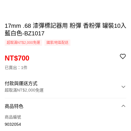
17mm .68 漆彈標記器用 粉彈 香粉彈 罐裝10入
藍白色-BZ1017
超取滿NT$2,000免運
國家/地區配送
NT$700
已賣出：1件
付款與運送方式
超取滿NT$2,000免運
付款方式
商品特色
信用卡一次付款
商品編號
信用卡分期付款
9032054
3 期 0 利率 每期
NT$233
21家銀行