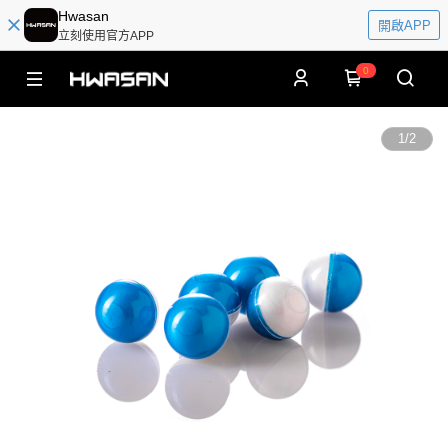
Hwasan
開啟APP
立刻使用官方APP
0
1
/
2