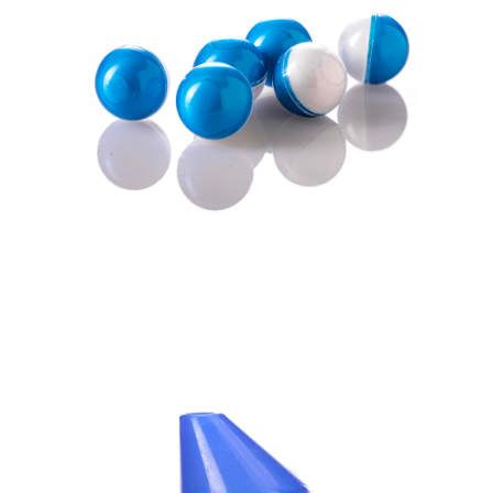
7-11取貨付款
３．收到繳費通知簡訊後14天內，點擊此簡訊中的連結，可透過四大超商／
ATM／網路銀行／等多元方式進行付款，方視為交易完成。
每筆NT$60，滿NT$2,000(含以上)免運費
※ 請注意：結帳手續完成當下不需立刻繳費，但若您需要取消訂單，請聯絡
購買商品的店家。未經商家同意取消之訂單仍視為有效，需透過AFTEE先享
7-11取貨(快速到店)
後付繳納相關費用。
每筆NT$60，滿NT$2,000(含以上)免運費
※ 交易是否成功請以「AFTEE先享後付 」之結帳頁面顯示為準，若有關於
是否繳費成功／繳費後需取消欲退款等相關疑問，請聯繫「AFTEE先享後付
客戶支援中心」
https://netprotections.freshdesk.com/support/home
新竹物流
每筆NT$200，滿NT$2,000(含以上)免運費
【注意事項】
１．透過由恩沛科技股份有限公司提供之「AFTEE先享後付」服務完成之交
郵局
易，需依本服務之必要範圍內提供個人資料，並將交易相關給付款項請求債
權轉讓予恩沛科技股份有限公司。
每筆NT$150，滿NT$2,000(含以上)免運費
２．關於個人資料處理事宜，請瀏覽以下網址：
https://aftee.tw/terms/#terms3
宅配
３．未成年的使用者請事先徵得法定代理人或監護人之同意方可使用
每筆NT$400
「AFTEE先享後付」，若未經同意申辦者引起之損失，本公司不負相關責
任。
貨到付款-黑貓
４．使用「AFTEE先享後付」時，將依據個別帳號之用戶狀況，依本公司即
時審查核予不同之上限額度；若仍有額度不足之情形，本公司將視審查結果
每筆NT$200，滿NT$2,000(含以上)免運費
請求用戶進行身份認證。
５．嚴禁一人註冊多個帳號或使用他人資訊註冊。若發現惡意使用之情形，
國家/地區配送
查看運費
恩沛科技股份有限公司將有權停止該用戶之使用額度並採取法律行動。