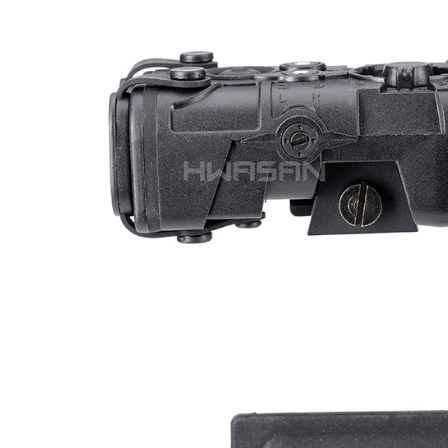
每筆NT$2
１．透過由
交易，需
郵局
求債權轉
２．關於
每筆NT$1
https://aft
３．未成
宅配
「AFTE
每筆NT$4
任。
４．使用「
貨到付款-
即時審查
結果請求
每筆NT$2
５．嚴禁
形，恩沛
國家/地區
動。