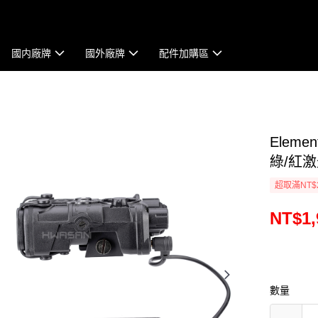
國内廠牌
國外廠牌
配件加購區
Elem
綠/紅激
超取滿NT$
NT$1,
數量