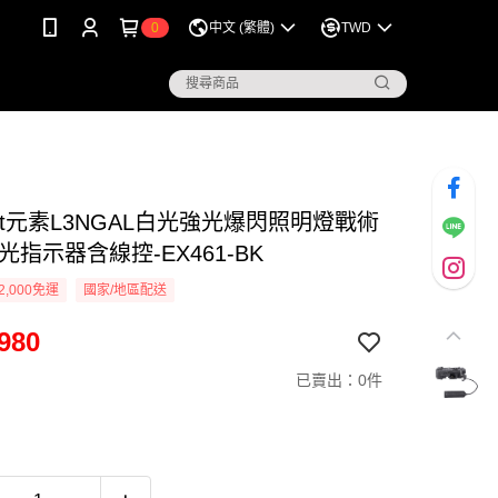
0
中文 (繁體)
TWD
ent元素L3NGAL白光強光爆閃照明燈戰術
光指示器含線控-EX461-BK
2,000免運
國家/地區配送
980
已賣出：0件