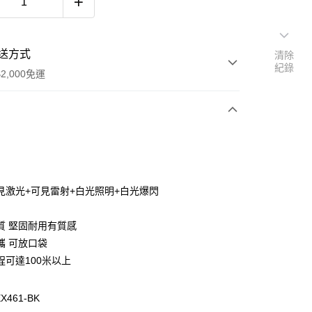
送方式
清除
紀錄
2,000免運
次付款
期付款
0 利率 每期
NT$660
21家銀行
可見激光+可見雷射+白光照明+白光爆閃
庫商業銀行
第一商業銀行
付款
業銀行
彰化商業銀行
質 堅固耐用有質感
業儲蓄銀行
台北富邦商業銀行
攜 可放口袋
華商業銀行
兆豐國際商業銀行
程可達100米以上
小企業銀行
台中商業銀行
台灣）商業銀行
華泰商業銀行
業銀行
遠東國際商業銀行
461-BK
業銀行
永豐商業銀行