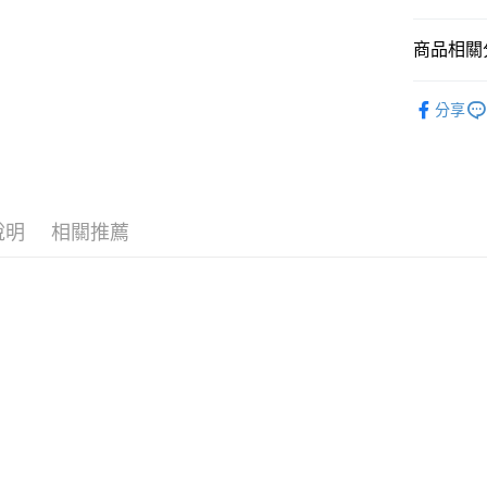
悠遊付
玉山商
台新國
AFTEE先
商品相關分
台灣樂
相關說明
【關於「A
新品上市
ATM付款
AFTEE
分享
便利好安
貨到付款
１．簡單
２．便利
３．安心
運送方式
【「AFT
說明
相關推薦
１．於結帳
全家取貨
付」結帳
每筆NT$6
２．訂單
３．收到繳
／ATM／
7-11取貨
※ 請注意
每筆NT$6
絡購買商品
先享後付
7-11取貨
※ 交易是
是否繳費成
每筆NT$6
付客戶支
新竹物流
【注意事