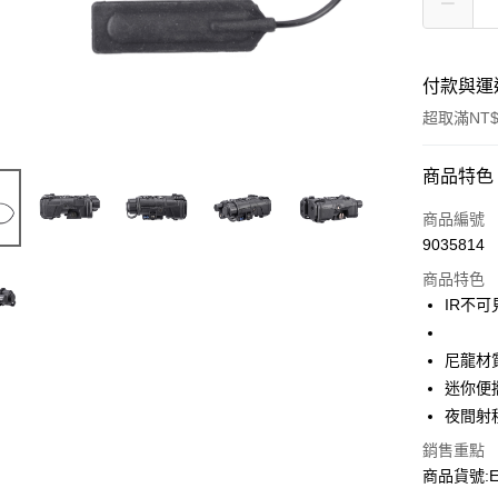
付款與運
超取滿NT$
付款方式
商品特色
信用卡一
商品編號
9035814
信用卡分
商品特色
3 期 
IR不
合作金
超商取貨
華南商
尼龍材
LINE Pay
上海商
迷你便
國泰世
夜間射
Apple Pay
臺灣中
匯豐（
銷售重點
街口支付
聯邦商
商品貨號:EX
元大商