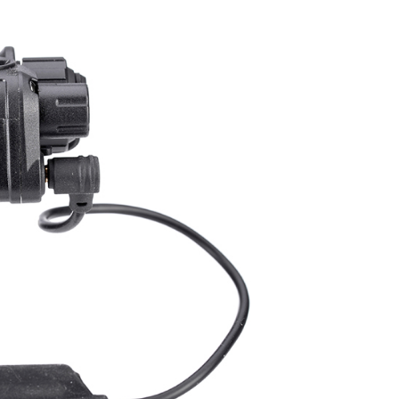
00，滿NT$2,000(含以上)免運費
恩沛科技股份有限公司提供之「AFTEE先享後付」服務完成之
依本服務之必要範圍內提供個人資料，並將交易相關給付款項請
讓予恩沛科技股份有限公司。
個人資料處理事宜，請瀏覽以下網址：
50，滿NT$2,000(含以上)免運費
ee.tw/terms/#terms3
年的使用者請事先徵得法定代理人或監護人之同意方可使用
E先享後付」，若未經同意申辦者引起之損失，本公司不負相關責
00
AFTEE先享後付」時，將依據個別帳號之用戶狀況，依本公司
黑貓
核予不同之上限額度；若仍有額度不足之情形，本公司將視審查
用戶進行身份認證。
00，滿NT$2,000(含以上)免運費
一人註冊多個帳號或使用他人資訊註冊。若發現惡意使用之情
科技股份有限公司將有權停止該用戶之使用額度並採取法律行
配送
查看運費