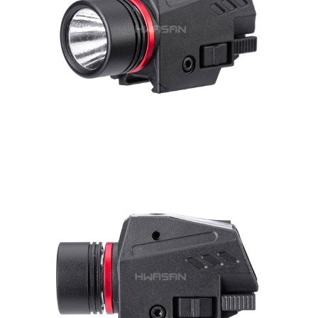
7-11取貨付款
３．收到繳費通知簡訊後14天內，點擊此簡訊中的連結，可透過四大超商／
ATM／網路銀行／等多元方式進行付款，方視為交易完成。
每筆NT$60，滿NT$2,000(含以上)免運費
※ 請注意：結帳手續完成當下不需立刻繳費，但若您需要取消訂單，請聯絡
購買商品的店家。未經商家同意取消之訂單仍視為有效，需透過AFTEE先享
7-11取貨(快速到店)
後付繳納相關費用。
每筆NT$60，滿NT$2,000(含以上)免運費
※ 交易是否成功請以「AFTEE先享後付 」之結帳頁面顯示為準，若有關於
是否繳費成功／繳費後需取消欲退款等相關疑問，請聯繫「AFTEE先享後付
客戶支援中心」
https://netprotections.freshdesk.com/support/home
新竹物流
每筆NT$200，滿NT$2,000(含以上)免運費
【注意事項】
１．透過由恩沛科技股份有限公司提供之「AFTEE先享後付」服務完成之交
郵局
易，需依本服務之必要範圍內提供個人資料，並將交易相關給付款項請求債
權轉讓予恩沛科技股份有限公司。
每筆NT$150，滿NT$2,000(含以上)免運費
２．關於個人資料處理事宜，請瀏覽以下網址：
https://aftee.tw/terms/#terms3
宅配
３．未成年的使用者請事先徵得法定代理人或監護人之同意方可使用
每筆NT$400
「AFTEE先享後付」，若未經同意申辦者引起之損失，本公司不負相關責
任。
貨到付款-黑貓
４．使用「AFTEE先享後付」時，將依據個別帳號之用戶狀況，依本公司即
時審查核予不同之上限額度；若仍有額度不足之情形，本公司將視審查結果
每筆NT$200，滿NT$2,000(含以上)免運費
請求用戶進行身份認證。
５．嚴禁一人註冊多個帳號或使用他人資訊註冊。若發現惡意使用之情形，
國家/地區配送
查看運費
恩沛科技股份有限公司將有權停止該用戶之使用額度並採取法律行動。