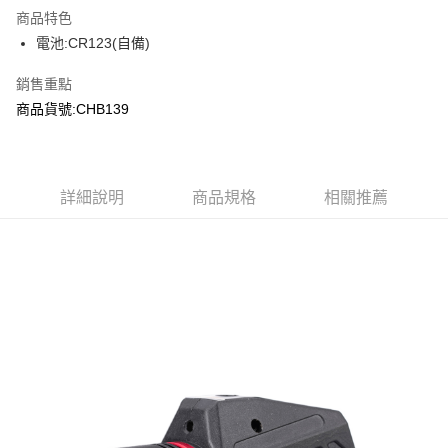
商品特色
合作金庫商業銀行
第一商業銀行
超商取貨付款
電池:CR123(自備)
華南商業銀行
彰化商業銀行
LINE Pay
上海商業儲蓄銀行
台北富邦商業銀行
銷售重點
國泰世華商業銀行
兆豐國際商業銀行
Apple Pay
商品貨號:CHB139
臺灣中小企業銀行
台中商業銀行
匯豐（台灣）商業銀行
華泰商業銀行
街口支付
聯邦商業銀行
遠東國際商業銀行
元大商業銀行
永豐商業銀行
悠遊付
玉山商業銀行
詳細說明
商品規格
星展（台灣）商業銀行
相關推薦
台新國際商業銀行
中國信託商業銀行
AFTEE先享後付
台灣樂天信用卡公司
相關說明
【關於「AFTEE先享後付」】
ATM付款
AFTEE先享後付是「在收到商品之後才付款」的支付方式。 讓您購物簡單
便利好安心！
貨到付款
１．簡單：不需註冊會員、不需綁卡、不需儲值。
２．便利：只要手機號碼，簡訊認證，即可結帳。
３．安心：先確認商品／服務後，再付款。
運送方式
【「AFTEE先享後付」結帳流程】
全家取貨付款
１．於結帳方式選擇「AFTEE先享後付」後，將跳轉至「AFTEE先享後付」
每筆NT$60，滿NT$2,000(含以上)免運費
結帳頁面，進行簡訊認證並確認金額後，即可完成結帳。
２．訂單成立數日內，您將收到繳費通知簡訊。