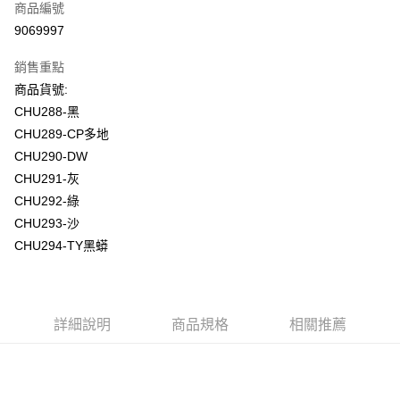
商品編號
信用卡分期付款
9069997
3 期 0 利率 每期
NT$93
21家銀行
銷售重點
合作金庫商業銀行
第一商業銀行
超商取貨付款
商品貨號:
華南商業銀行
彰化商業銀行
CHU288-黑
LINE Pay
上海商業儲蓄銀行
台北富邦商業銀行
國泰世華商業銀行
兆豐國際商業銀行
CHU289-CP多地
Apple Pay
臺灣中小企業銀行
台中商業銀行
CHU290-DW
匯豐（台灣）商業銀行
華泰商業銀行
CHU291-灰
街口支付
聯邦商業銀行
遠東國際商業銀行
CHU292-綠
元大商業銀行
永豐商業銀行
悠遊付
CHU293-沙
玉山商業銀行
星展（台灣）商業銀行
CHU294-TY黑蟒
台新國際商業銀行
中國信託商業銀行
AFTEE先享後付
台灣樂天信用卡公司
相關說明
【關於「AFTEE先享後付」】
ATM付款
AFTEE先享後付是「在收到商品之後才付款」的支付方式。 讓您購物簡單
便利好安心！
詳細說明
商品規格
相關推薦
貨到付款
１．簡單：不需註冊會員、不需綁卡、不需儲值。
２．便利：只要手機號碼，簡訊認證，即可結帳。
３．安心：先確認商品／服務後，再付款。
運送方式