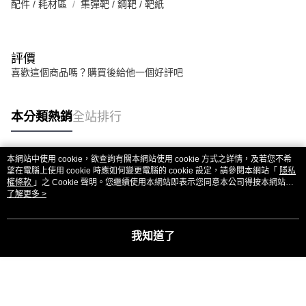
配件 / 耗材區
集彈靶 / 鋼靶 / 靶紙
評價
喜歡這個商品嗎？購買後給他一個好評吧
本分類熱銷
全站排行
本網站中使用 cookie，欲查詢有關本網站使用 cookie 方式之詳情，及若您不希
熱門標籤
望在電腦上使用 cookie 時應如何變更電腦的 cookie 設定，請參閱本網站「
隱私
權條款
」之 Cookie 聲明。您繼續使用本網站即表示您同意本公司得按本網站使
用條款之 Cookie 聲明使用 cookie。
了解更多 >
我知道了