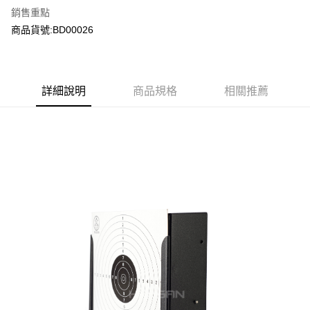
銷售重點
合作金庫商業銀行
第一商業銀行
超商取貨付款
商品貨號:BD00026
華南商業銀行
彰化商業銀行
LINE Pay
上海商業儲蓄銀行
台北富邦商業銀行
國泰世華商業銀行
兆豐國際商業銀行
Apple Pay
臺灣中小企業銀行
台中商業銀行
詳細說明
商品規格
相關推薦
匯豐（台灣）商業銀行
華泰商業銀行
街口支付
聯邦商業銀行
遠東國際商業銀行
元大商業銀行
永豐商業銀行
悠遊付
玉山商業銀行
星展（台灣）商業銀行
台新國際商業銀行
中國信託商業銀行
AFTEE先享後付
台灣樂天信用卡公司
相關說明
【關於「AFTEE先享後付」】
ATM付款
AFTEE先享後付是「在收到商品之後才付款」的支付方式。 讓您購物簡單
便利好安心！
貨到付款
１．簡單：不需註冊會員、不需綁卡、不需儲值。
２．便利：只要手機號碼，簡訊認證，即可結帳。
３．安心：先確認商品／服務後，再付款。
運送方式
【「AFTEE先享後付」結帳流程】
全家取貨付款
１．於結帳方式選擇「AFTEE先享後付」後，將跳轉至「AFTEE先享後付」
每筆NT$60，滿NT$2,000(含以上)免運費
結帳頁面，進行簡訊認證並確認金額後，即可完成結帳。
２．訂單成立數日內，您將收到繳費通知簡訊。