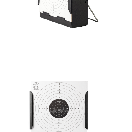
7-11取貨付款
３．收到繳費通知簡訊後14天內，點擊此簡訊中的連結，可透過四大超商／
ATM／網路銀行／等多元方式進行付款，方視為交易完成。
每筆NT$60，滿NT$2,000(含以上)免運費
※ 請注意：結帳手續完成當下不需立刻繳費，但若您需要取消訂單，請聯絡
購買商品的店家。未經商家同意取消之訂單仍視為有效，需透過AFTEE先享
7-11取貨(快速到店)
後付繳納相關費用。
每筆NT$60，滿NT$2,000(含以上)免運費
※ 交易是否成功請以「AFTEE先享後付 」之結帳頁面顯示為準，若有關於
是否繳費成功／繳費後需取消欲退款等相關疑問，請聯繫「AFTEE先享後付
客戶支援中心」
https://netprotections.freshdesk.com/support/home
新竹物流
每筆NT$200，滿NT$2,000(含以上)免運費
【注意事項】
１．透過由恩沛科技股份有限公司提供之「AFTEE先享後付」服務完成之交
郵局
易，需依本服務之必要範圍內提供個人資料，並將交易相關給付款項請求債
權轉讓予恩沛科技股份有限公司。
每筆NT$150，滿NT$2,000(含以上)免運費
２．關於個人資料處理事宜，請瀏覽以下網址：
https://aftee.tw/terms/#terms3
宅配
３．未成年的使用者請事先徵得法定代理人或監護人之同意方可使用
每筆NT$400
「AFTEE先享後付」，若未經同意申辦者引起之損失，本公司不負相關責
任。
貨到付款-黑貓
４．使用「AFTEE先享後付」時，將依據個別帳號之用戶狀況，依本公司即
時審查核予不同之上限額度；若仍有額度不足之情形，本公司將視審查結果
每筆NT$200，滿NT$2,000(含以上)免運費
請求用戶進行身份認證。
５．嚴禁一人註冊多個帳號或使用他人資訊註冊。若發現惡意使用之情形，
國家/地區配送
查看運費
恩沛科技股份有限公司將有權停止該用戶之使用額度並採取法律行動。