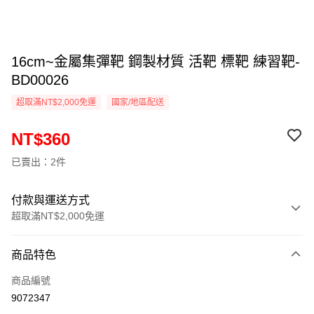
16cm~金屬集彈靶 鋼製材質 活靶 標靶 練習靶-
BD00026
超取滿NT$2,000免運
國家/地區配送
NT$360
已賣出：2件
付款與運送方式
超取滿NT$2,000免運
付款方式
商品特色
信用卡一次付款
商品編號
信用卡分期付款
9072347
3 期 0 利率 每期
NT$120
21家銀行