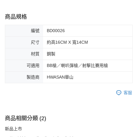
商品規格
編號
BD00026
尺寸
約高16CM X 寬14CM
材質
鋼製
可適用
BB槍／喇叭彈槍／射擊比賽用槍
製造商
HWASAN華山
客服
商品相關分類 (2)
新品上市