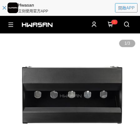
Hwasan
開啟APP
立刻使用官方APP
0
1
/
3