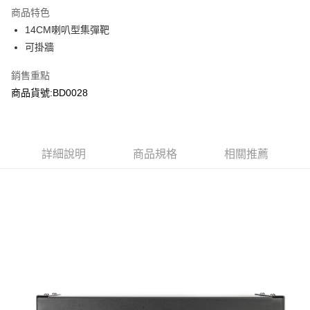
商品特色
合作金庫商業銀行
第一商業銀行
LINE Pay
14CM喇叭型集彈靶
華南商業銀行
彰化商業銀行
可掛牆
Apple Pay
上海商業儲蓄銀行
台北富邦商業銀行
國泰世華商業銀行
兆豐國際商業銀行
街口支付
銷售重點
臺灣中小企業銀行
台中商業銀行
商品貨號:BD0028
匯豐（台灣）商業銀行
華泰商業銀行
悠遊付
聯邦商業銀行
遠東國際商業銀行
元大商業銀行
永豐商業銀行
AFTEE先享後付
玉山商業銀行
星展（台灣）商業銀行
相關說明
台新國際商業銀行
中國信託商業銀行
詳細說明
商品規格
相關推薦
【關於「AFTEE先享後付」】
台灣樂天信用卡公司
ATM付款
AFTEE先享後付是「在收到商品之後才付款」的支付方式。 讓您購物簡單
便利好安心！
貨到付款
１．簡單：不需註冊會員、不需綁卡、不需儲值。
２．便利：只要手機號碼，簡訊認證，即可結帳。
３．安心：先確認商品／服務後，再付款。
運送方式
【「AFTEE先享後付」結帳流程】
新竹物流
１．於結帳方式選擇「AFTEE先享後付」後，將跳轉至「AFTEE先享後付」
每筆NT$200，滿NT$2,000(含以上)免運費
結帳頁面，進行簡訊認證並確認金額後，即可完成結帳。
２．訂單成立數日內，您將收到繳費通知簡訊。
郵局
３．收到繳費通知簡訊後14天內，點擊此簡訊中的連結，可透過四大超商／
ATM／網路銀行／等多元方式進行付款，方視為交易完成。