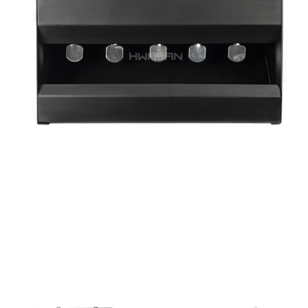
每筆NT$150，滿NT$2,000(含以上)免運費
※ 請注意：結帳手續完成當下不需立刻繳費，但若您需要取消訂單，請聯絡
購買商品的店家。未經商家同意取消之訂單仍視為有效，需透過AFTEE先享
宅配
後付繳納相關費用。
每筆NT$400
※ 交易是否成功請以「AFTEE先享後付 」之結帳頁面顯示為準，若有關於
是否繳費成功／繳費後需取消欲退款等相關疑問，請聯繫「AFTEE先享後付
客戶支援中心」
https://netprotections.freshdesk.com/support/home
貨到付款-黑貓
每筆NT$200，滿NT$2,000(含以上)免運費
【注意事項】
１．透過由恩沛科技股份有限公司提供之「AFTEE先享後付」服務完成之交
國家/地區配送
查看運費
易，需依本服務之必要範圍內提供個人資料，並將交易相關給付款項請求債
權轉讓予恩沛科技股份有限公司。
２．關於個人資料處理事宜，請瀏覽以下網址：
https://aftee.tw/terms/#terms3
３．未成年的使用者請事先徵得法定代理人或監護人之同意方可使用
「AFTEE先享後付」，若未經同意申辦者引起之損失，本公司不負相關責
任。
４．使用「AFTEE先享後付」時，將依據個別帳號之用戶狀況，依本公司即
時審查核予不同之上限額度；若仍有額度不足之情形，本公司將視審查結果
請求用戶進行身份認證。
５．嚴禁一人註冊多個帳號或使用他人資訊註冊。若發現惡意使用之情形，
恩沛科技股份有限公司將有權停止該用戶之使用額度並採取法律行動。