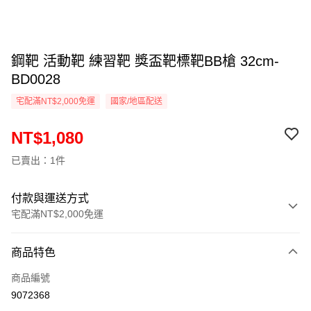
鋼靶 活動靶 練習靶 獎盃靶標靶BB槍 32cm-
BD0028
宅配滿NT$2,000免運
國家/地區配送
NT$1,080
已賣出：1件
付款與運送方式
宅配滿NT$2,000免運
付款方式
商品特色
信用卡一次付款
商品編號
信用卡分期付款
9072368
3 期 0 利率 每期
NT$360
21家銀行