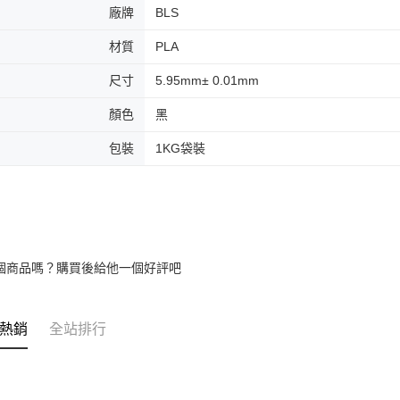
廠牌
BLS
材質
PLA
尺寸
5.95mm± 0.01mm
顏色
黑
包裝
1KG袋裝
個商品嗎？購買後給他一個好評吧
熱銷
全站排行