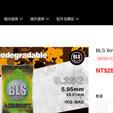
國内廠牌
國外廠牌
配件加購區
BLS 6
超取滿NT$
NT$2
數量