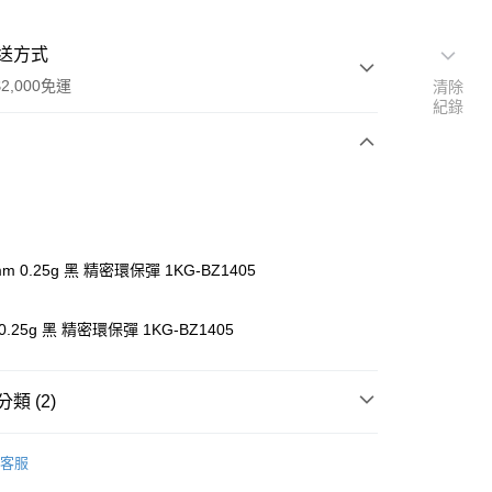
送方式
2,000免運
清除
紀錄
次付款
期付款
0 利率 每期
NT$93
21家銀行
mm 0.25g 黑 精密環保彈 1KG-BZ1405
庫商業銀行
第一商業銀行
付款
業銀行
彰化商業銀行
 0.25g 黑 精密環保彈 1KG-BZ1405
業儲蓄銀行
台北富邦商業銀行
華商業銀行
兆豐國際商業銀行
小企業銀行
台中商業銀行
類 (2)
台灣）商業銀行
華泰商業銀行
業銀行
遠東國際商業銀行
付款
業銀行
永豐商業銀行
客服
業銀行
星展（台灣）商業銀行
材區
BB彈 / AB彈 / 鋁彈 / 鋼珠
0，滿NT$2,000(含以上)免運費