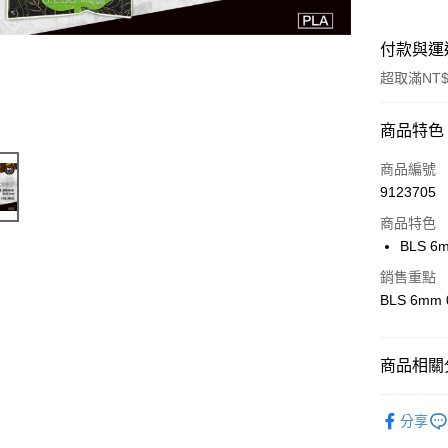
付款與運
超取滿NT$
付款方式
商品特色
信用卡一
商品編號
9123705
信用卡分
商品特色
3 期 
BLS 6
合作金
超商取貨
銷售重點
華南商
BLS 6mm
貨到付款
上海商
國泰世
臺灣中
商品相關分
匯豐（
運送方式
聯邦商
新品上市
全家取貨
元大商
分享
玉山商
配件 / 耗
每筆NT$6