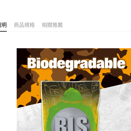
台新國
7-11取貨
台灣樂
每筆NT$6
說明
商品規格
相關推薦
新竹物流
每筆NT$2
郵局
每筆NT$1
宅配
每筆NT$4
貨到付款-
每筆NT$2
國家/地區