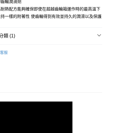
的齒輪潤滑劑
業銀行
星展（台灣）商業銀行
高耐熱配方能夠確保即使在超越齒輪箱運作時的最高溫下
際商業銀行
中國信託商業銀行
享後付
維持一樣的附著性 使齒輪得到有效並持久的潤滑以及保護
天信用卡公司
FTEE先享後付」】
先享後付是「在收到商品之後才付款」的支付方式。 讓您購物簡單
心！
類 (1)
：不需註冊會員、不需綁卡、不需儲值。
：只要手機號碼，簡訊認證，即可結帳。
：先確認商品／服務後，再付款。
客服
EE先享後付」結帳流程】
方式選擇「AFTEE先享後付」後，將跳轉至「AFTEE先享後
付款
頁面，進行簡訊認證並確認金額後，即可完成結帳。
0，滿NT$2,000(含以上)免運費
成立數日內，您將收到繳費通知簡訊。
費通知簡訊後14天內，點擊此簡訊中的連結，可透過四大超商
網路銀行／等多元方式進行付款，方視為交易完成。
付款
：結帳手續完成當下不需立刻繳費，但若您需要取消訂單，請聯
0，滿NT$2,000(含以上)免運費
的店家。未經商家同意取消之訂單仍視為有效，需透過AFTEE
繳納相關費用。
(快速到店)
否成功請以「AFTEE先享後付 」之結帳頁面顯示為準，若有關於
功／繳費後需取消欲退款等相關疑問，請聯繫「AFTEE先享後
0，滿NT$2,000(含以上)免運費
援中心」
https://netprotections.freshdesk.com/support/home
項】