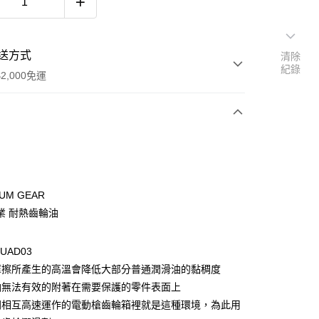
送方式
清除
紀錄
2,000免運
次付款
期付款
0 利率 每期
NT$43
21家銀行
UM GEAR
庫商業銀行
第一商業銀行
業 耐熱齒輪油
付款
業銀行
彰化商業銀行
業儲蓄銀行
台北富邦商業銀行
UAD03
華商業銀行
兆豐國際商業銀行
摩擦所產生的高溫會降低大部分普通潤滑油的黏稠度
小企業銀行
台中商業銀行
台灣）商業銀行
華泰商業銀行
油無法有效的附著在需要保護的零件表面上
業銀行
遠東國際商業銀行
間相互高速運作的電動槍齒輪箱裡就是這種環境，為此用
業銀行
永豐商業銀行