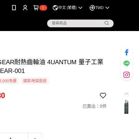
0
中文 (繁體)
TWD
 GEAR耐熱齒輪油 4UANTUM 量子工業
EAR-001
2,000免運
國家/地區配送
30
已賣出：0件