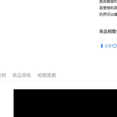
悠遊付
途而開發
玉山商
其使用的
台新國
AFTEE先
仍然可以
台灣樂
相關說明
【關於「A
ATM付款
AFTEE
便利好安
商品相關分
貨到付款
１．簡單
２．便利
新品上市
３．安心
分享
運送方式
【「AFT
１．於結帳
全家取貨
付」結帳
每筆NT$6
２．訂單
３．收到繳
說明
商品規格
相關推薦
／ATM／
7-11取貨
※ 請注意
每筆NT$6
絡購買商品
先享後付
7-11取貨
※ 交易是
是否繳費成
每筆NT$6
付客戶支
新竹物流
【注意事