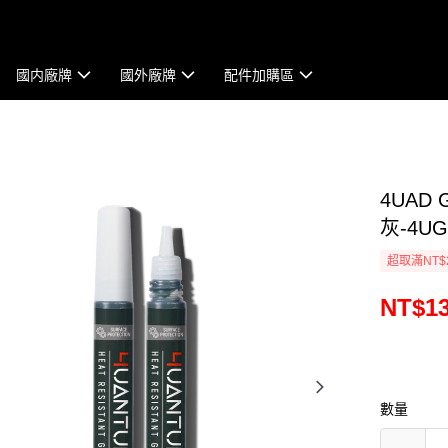
國内廠牌
國外廠牌
配件加購區
4UAD
灰-4UG
超取滿NT$
NT$1
數量