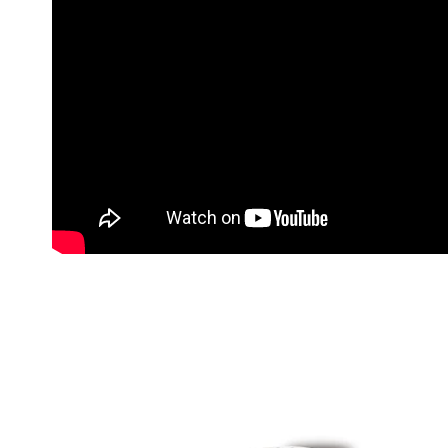
每筆NT$2
１．透過由
交易，需
郵局
求債權轉
２．關於
每筆NT$1
https://aft
３．未成
宅配
「AFTE
每筆NT$4
任。
４．使用「
貨到付款-
即時審查
結果請求
每筆NT$2
５．嚴禁
形，恩沛
國家/地區
動。