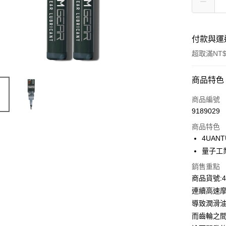
付款與運
超取滿NT$
付款方式
商品特色
信用卡一
商品編號
9189029
信用卡分
商品特色
3 期 
4UANT
合作金
量子工
超商取貨
華南商
銷售重點
LINE Pay
上海商
商品貨號:4
國泰世
Apple Pay
連續高速
臺灣中
匯豐（
導致潤滑
街口支付
聯邦商
而齒輪之
元大商