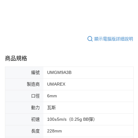
顯示電腦版詳細說明
商品規格
編號
UMGM9A3B
製造商
UMAREX
口徑
6mm
動力
瓦斯
初速
100±5m/s（0.25g BB彈）
長度
228mm