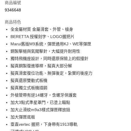
商品編號
信用卡分期付款
9346648
3 期 0 利率 每期
NT$200
21家銀行
商品特色
合作金庫商業銀行
第一商業銀行
超商取貨付款
全金屬材質 金屬滑套、外管、槍身
華南商業銀行
彰化商業銀行
BERETTA 授權刻字、LOGO握把片
LINE Pay
上海商業儲蓄銀行
台北富邦商業銀行
國泰世華商業銀行
兆豐國際商業銀行
Marui舊版M9系統，彈匣通用KJ、WE等彈匣
Apple Pay
臺灣中小企業銀行
台中商業銀行
鋼製擊槌與氣閥擊針，大幅提升耐用性
匯豐（台灣）商業銀行
華泰商業銀行
獨特飛機座設計，同時還原保險上的假撞針
街口支付
聯邦商業銀行
遠東國際商業銀行
擬真鋼製復進導桿，擬真大部分解
元大商業銀行
永豐商業銀行
悠遊付
擬真滑套復位功能、無彈後定，紮實的後座力
玉山商業銀行
星展（台灣）商業銀行
擬真還原雙動式板機
台新國際商業銀行
中國信託商業銀行
AFTEE先享後付
台灣樂天信用卡公司
擬真獨立式板機插銷
相關說明
【關於「AFTEE先享後付」】
外槍管帶有逆14螺牙，含螺牙保護套
ATM付款
AFTEE先享後付是「在收到商品之後才付款」的支付方式。 讓您購物簡單
加大3點式準星罩門，已塗上瞄點
便利好安心！
貨到付款
加大止滑紋m9a3樣式彈匣釋放鈕
１．簡單：不需註冊會員、不需綁卡、不需儲值。
２．便利：只要手機號碼，簡訊認證，即可結帳。
加大彈匣底板
３．安心：先確認商品／服務後，再付款。
運送方式
垂直vertec 握把，下身帶有1913導軌