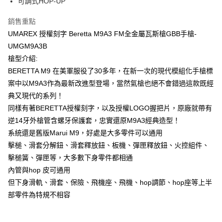
【「AFTEE先享後付」結帳流程】
可調式HOP-UP
全家取貨付款
１．於結帳方式選擇「AFTEE先享後付」後，將跳轉至「AFTEE先享後付」
每筆NT$60，滿NT$2,000(含以上)免運費
結帳頁面，進行簡訊認證並確認金額後，即可完成結帳。
銷售重點
２．訂單成立數日內，您將收到繳費通知簡訊。
UMAREX 授權刻字 Beretta M9A3 FM全金屬瓦斯槍GBB手槍-
7-11取貨付款
３．收到繳費通知簡訊後14天內，點擊此簡訊中的連結，可透過四大超商／
ATM／網路銀行／等多元方式進行付款，方視為交易完成。
UMGM9A3B
每筆NT$60，滿NT$2,000(含以上)免運費
※ 請注意：結帳手續完成當下不需立刻繳費，但若您需要取消訂單，請聯絡
槍型介紹:
購買商品的店家。未經商家同意取消之訂單仍視為有效，需透過AFTEE先享
7-11取貨(快速到店)
BERETTA M9 在美軍服役了30多年，在新一次的現代模組化手槍標
後付繳納相關費用。
每筆NT$60，滿NT$2,000(含以上)免運費
※ 交易是否成功請以「AFTEE先享後付 」之結帳頁面顯示為準，若有關於
案中以M9A3作為最新改進型登場，當然氣槍也絕不會錯過這款既經
是否繳費成功／繳費後需取消欲退款等相關疑問，請聯繫「AFTEE先享後付
典又現代的系列！
客戶支援中心」
https://netprotections.freshdesk.com/support/home
新竹物流
同樣有著BERETTA授權刻字，以及授權LOGO握把片，原廠就帶有
每筆NT$200，滿NT$2,000(含以上)免運費
【注意事項】
逆14牙外槍管含螺牙保護套，忠實還原M9A3經典造型！
１．透過由恩沛科技股份有限公司提供之「AFTEE先享後付」服務完成之交
郵局
系統還是舊版Marui M9，好處是大多零件可以通用
易，需依本服務之必要範圍內提供個人資料，並將交易相關給付款項請求債
權轉讓予恩沛科技股份有限公司。
每筆NT$150，滿NT$2,000(含以上)免運費
擊槌、滑套分解鈕、滑套釋放鈕、板機、彈匣釋放鈕、火控組件、
２．關於個人資料處理事宜，請瀏覽以下網址：
擊槌簧、彈匣等，大多數下身零件都相通
https://aftee.tw/terms/#terms3
宅配
內管與hop 皮可通用
３．未成年的使用者請事先徵得法定代理人或監護人之同意方可使用
每筆NT$400
「AFTEE先享後付」，若未經同意申辦者引起之損失，本公司不負相關責
但下身滑軌、滑套、保險、飛機座、飛機、hop調節、hop座等上半
任。
貨到付款-黑貓
部零件為特規不相容
４．使用「AFTEE先享後付」時，將依據個別帳號之用戶狀況，依本公司即
時審查核予不同之上限額度；若仍有額度不足之情形，本公司將視審查結果
每筆NT$200，滿NT$2,000(含以上)免運費
請求用戶進行身份認證。