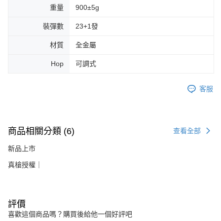
重量
900±5g
裝彈數
23+1發
材質
全金屬
Hop
可調式
客服
商品相關分類 (6)
查看全部
新品上市
真槍授權｜
評價
喜歡這個商品嗎？購買後給他一個好評吧