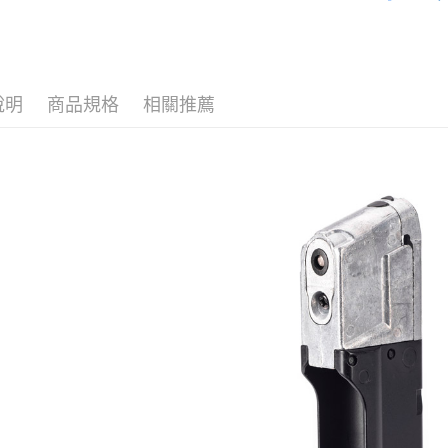
真槍授權
國泰世
Apple Pay
臺灣中
UMAREX
匯豐（
街口支付
聯邦商
元大商
悠遊付
說明
商品規格
相關推薦
玉山商
台新國
AFTEE先
台灣樂
相關說明
【關於「A
ATM付款
AFTEE
便利好安
貨到付款
１．簡單
２．便利
３．安心
運送方式
【「AFT
１．於結帳
全家取貨
付」結帳
每筆NT$6
２．訂單
３．收到繳
／ATM／
7-11取貨
※ 請注意
每筆NT$6
絡購買商品