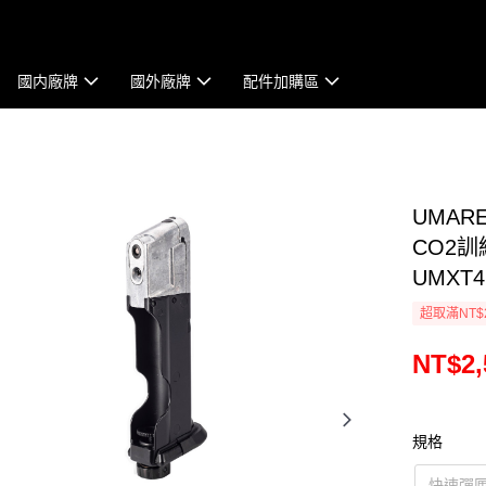
國内廠牌
國外廠牌
配件加購區
UMARE
CO2訓
UMXT4
超取滿NT$
NT$2,
規格
快速彈匣