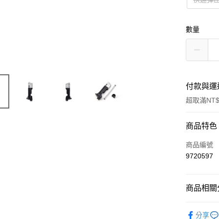
數量
付款與運
超取滿NT$
付款方式
商品特色
信用卡一
商品編號
9720597
信用卡分
3 期 
商品相關分
合作金
超商取貨
華南商
新品上市
LINE Pay
上海商
分享