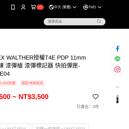
0
中文 (繁體)
TWD
X WALTHER授權T4E PDP 11mm
練 漆彈槍 漆彈標記器 快拍彈匣-
E04
2,000免運
國家/地區配送
500 ~ NT$3,500
已賣出：4件
－UMXT4E04
加購一般彈匣－UMXT4E03