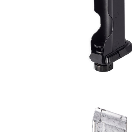
先享後付
7-11取貨
※ 交易是
是否繳費成
每筆NT$6
付客戶支
新竹物流
【注意事
每筆NT$2
１．透過由
交易，需
郵局
求債權轉
２．關於
每筆NT$1
https://aft
３．未成
宅配
「AFTE
每筆NT$4
任。
４．使用「
貨到付款-
即時審查
結果請求
每筆NT$2
５．嚴禁
形，恩沛
國家/地區
動。