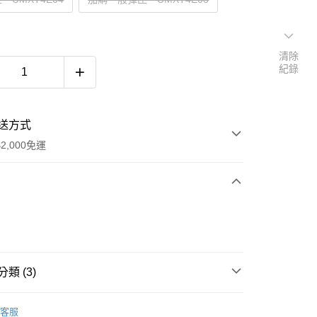
清除
紀錄
送方式
2,000免運
次付款
期付款
0 利率 每期
NT$833
21家銀行
類 (3)
庫商業銀行
第一商業銀行
付款
業銀行
彰化商業銀行
業儲蓄銀行
台北富邦商業銀行
客服