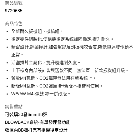
商品編號
信用卡分期付款
9720685
3 期 0 利率 每期
NT$2,766
21家銀行
商品特色
合作金庫商業銀行
第一商業銀行
LINE Pay
全新耐久扳機組、機槍組。
華南商業銀行
彰化商業銀行
後定零件鋼製化,使槍機後定系統加固穩定,提升耐久。
Apple Pay
上海商業儲蓄銀行
台北富邦商業銀行
國泰世華商業銀行
兆豐國際商業銀行
精密設計,鋼製撞針,加強擊鎚及副扳機咬合度,降低單連發作動不
街口支付
臺灣中小企業銀行
台中商業銀行
正常。
匯豐（台灣）商業銀行
華泰商業銀行
活塞擋片金屬化，提升覆進耐久度。
悠遊付
聯邦商業銀行
遠東國際商業銀行
上下槍身內部設計皆與舊款不同，無法直上新款扳機組升級。
元大商業銀行
永豐商業銀行
AFTEE先享後付
舊款M4瓦斯、CO2彈匣無法用在新系統上。
玉山商業銀行
星展（台灣）商業銀行
相關說明
新版M4瓦斯、CO2彈匣 新/舊版本槍皆可使用。
台新國際商業銀行
中國信託商業銀行
【關於「AFTEE先享後付」】
台灣樂天信用卡公司
WE/AW M4-彈鼓 亦一併改版。
ATM付款
AFTEE先享後付是「在收到商品之後才付款」的支付方式。 讓您購物簡單
便利好安心！
貨到付款
銷售重點
１．簡單：不需註冊會員、不需綁卡、不需儲值。
２．便利：只要手機號碼，簡訊認證，即可結帳。
可裝填30發6mmBB彈
３．安心：先確認商品／服務後，再付款。
運送方式
BLOWBACK系統-有單發連發功能
【「AFTEE先享後付」結帳流程】
彈匣內BB彈打完有槍機後定設計
新竹物流
１．於結帳方式選擇「AFTEE先享後付」後，將跳轉至「AFTEE先享後付」
每筆NT$200，滿NT$2,000(含以上)免運費