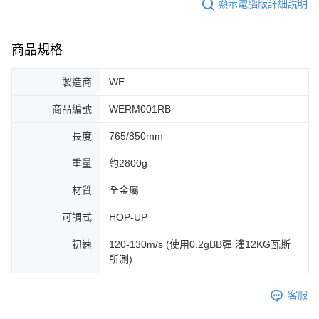
顯示電腦版詳細說明
商品規格
製造商
WE
商品編號
WERM001RB
長度
765/850mm
重量
約2800g
材質
全金屬
可調式
HOP-UP
初速
120-130m/s (使用0.2gBB彈 灌12KG瓦斯
所測)
客服