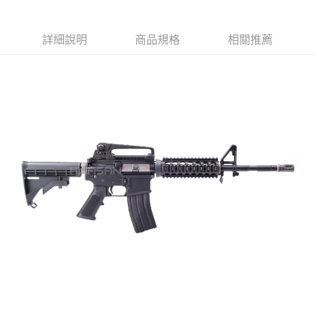
結帳頁面，進行簡訊認證並確認金額後，即可完成結帳。
２．訂單成立數日內，您將收到繳費通知簡訊。
郵局
３．收到繳費通知簡訊後14天內，點擊此簡訊中的連結，可透過四大超商／
ATM／網路銀行／等多元方式進行付款，方視為交易完成。
詳細說明
商品規格
相關推薦
每筆NT$150，滿NT$2,000(含以上)免運費
※ 請注意：結帳手續完成當下不需立刻繳費，但若您需要取消訂單，請聯絡
購買商品的店家。未經商家同意取消之訂單仍視為有效，需透過AFTEE先享
宅配
後付繳納相關費用。
每筆NT$400
※ 交易是否成功請以「AFTEE先享後付 」之結帳頁面顯示為準，若有關於
是否繳費成功／繳費後需取消欲退款等相關疑問，請聯繫「AFTEE先享後付
客戶支援中心」
https://netprotections.freshdesk.com/support/home
貨到付款-黑貓
每筆NT$200，滿NT$2,000(含以上)免運費
【注意事項】
１．透過由恩沛科技股份有限公司提供之「AFTEE先享後付」服務完成之交
國家/地區配送
查看運費
易，需依本服務之必要範圍內提供個人資料，並將交易相關給付款項請求債
權轉讓予恩沛科技股份有限公司。
２．關於個人資料處理事宜，請瀏覽以下網址：
https://aftee.tw/terms/#terms3
３．未成年的使用者請事先徵得法定代理人或監護人之同意方可使用
「AFTEE先享後付」，若未經同意申辦者引起之損失，本公司不負相關責
任。
４．使用「AFTEE先享後付」時，將依據個別帳號之用戶狀況，依本公司即
時審查核予不同之上限額度；若仍有額度不足之情形，本公司將視審查結果
請求用戶進行身份認證。
５．嚴禁一人註冊多個帳號或使用他人資訊註冊。若發現惡意使用之情形，
恩沛科技股份有限公司將有權停止該用戶之使用額度並採取法律行動。