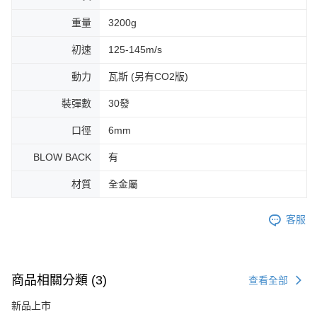
重量
3200g
初速
125-145m/s
動力
瓦斯 (另有CO2版)
裝彈數
30發
口徑
6mm
BLOW BACK
有
材質
全金屬
客服
商品相關分類 (3)
查看全部
新品上市