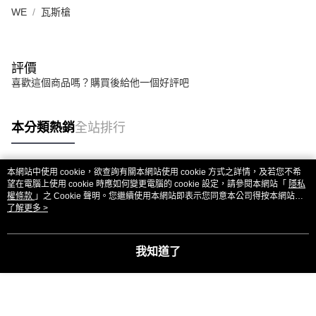
WE
瓦斯槍
評價
喜歡這個商品嗎？購買後給他一個好評吧
本分類熱銷
全站排行
本網站中使用 cookie，欲查詢有關本網站使用 cookie 方式之詳情，及若您不希
熱門標籤
望在電腦上使用 cookie 時應如何變更電腦的 cookie 設定，請參閱本網站「
隱私
權條款
」之 Cookie 聲明。您繼續使用本網站即表示您同意本公司得按本網站使
用條款之 Cookie 聲明使用 cookie。
了解更多 >
我知道了