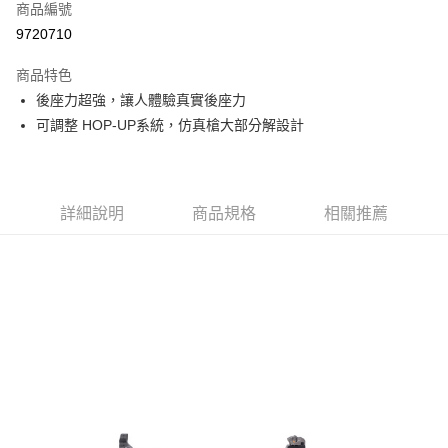
商品編號
信用卡分期付款
9720710
3 期 0 利率 每期
NT$2,766
21家銀行
商品特色
合作金庫商業銀行
第一商業銀行
LINE Pay
後座力超強，讓人體驗真實後座力
華南商業銀行
彰化商業銀行
可調整 HOP-UP系統，仿真槍大部分解設計
Apple Pay
上海商業儲蓄銀行
台北富邦商業銀行
國泰世華商業銀行
兆豐國際商業銀行
街口支付
臺灣中小企業銀行
台中商業銀行
匯豐（台灣）商業銀行
華泰商業銀行
悠遊付
聯邦商業銀行
遠東國際商業銀行
詳細說明
商品規格
相關推薦
元大商業銀行
永豐商業銀行
AFTEE先享後付
玉山商業銀行
星展（台灣）商業銀行
相關說明
台新國際商業銀行
中國信託商業銀行
【關於「AFTEE先享後付」】
台灣樂天信用卡公司
ATM付款
AFTEE先享後付是「在收到商品之後才付款」的支付方式。 讓您購物簡單
便利好安心！
貨到付款
１．簡單：不需註冊會員、不需綁卡、不需儲值。
２．便利：只要手機號碼，簡訊認證，即可結帳。
３．安心：先確認商品／服務後，再付款。
運送方式
【「AFTEE先享後付」結帳流程】
新竹物流
１．於結帳方式選擇「AFTEE先享後付」後，將跳轉至「AFTEE先享後付」
每筆NT$200，滿NT$2,000(含以上)免運費