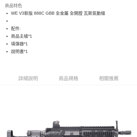
商品特色
合作金庫商業銀行
第一商業銀行
LINE Pay
WE V3新版 888C GBB 全金屬 全開膛 瓦斯氣動槍
華南商業銀行
彰化商業銀行
Apple Pay
上海商業儲蓄銀行
台北富邦商業銀行
國泰世華商業銀行
兆豐國際商業銀行
配件:
街口支付
臺灣中小企業銀行
台中商業銀行
商品主槍*1
匯豐（台灣）商業銀行
華泰商業銀行
填彈器*1
悠遊付
聯邦商業銀行
遠東國際商業銀行
說明書*1
元大商業銀行
永豐商業銀行
AFTEE先享後付
玉山商業銀行
星展（台灣）商業銀行
相關說明
台新國際商業銀行
中國信託商業銀行
【關於「AFTEE先享後付」】
台灣樂天信用卡公司
ATM付款
AFTEE先享後付是「在收到商品之後才付款」的支付方式。 讓您購物簡單
詳細說明
商品規格
相關推薦
便利好安心！
貨到付款
１．簡單：不需註冊會員、不需綁卡、不需儲值。
２．便利：只要手機號碼，簡訊認證，即可結帳。
３．安心：先確認商品／服務後，再付款。
運送方式
【「AFTEE先享後付」結帳流程】
新竹物流
１．於結帳方式選擇「AFTEE先享後付」後，將跳轉至「AFTEE先享後付」
每筆NT$200，滿NT$2,000(含以上)免運費
結帳頁面，進行簡訊認證並確認金額後，即可完成結帳。
２．訂單成立數日內，您將收到繳費通知簡訊。
郵局
３．收到繳費通知簡訊後14天內，點擊此簡訊中的連結，可透過四大超商／
ATM／網路銀行／等多元方式進行付款，方視為交易完成。