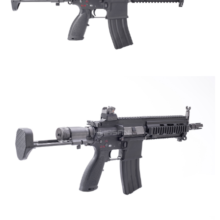
每筆NT$150，滿NT$2,000(含以上)免運費
※ 請注意：結帳手續完成當下不需立刻繳費，但若您需要取消訂單，請聯絡
購買商品的店家。未經商家同意取消之訂單仍視為有效，需透過AFTEE先享
宅配
後付繳納相關費用。
每筆NT$400
※ 交易是否成功請以「AFTEE先享後付 」之結帳頁面顯示為準，若有關於
是否繳費成功／繳費後需取消欲退款等相關疑問，請聯繫「AFTEE先享後付
客戶支援中心」
https://netprotections.freshdesk.com/support/home
貨到付款-黑貓
每筆NT$200，滿NT$2,000(含以上)免運費
【注意事項】
１．透過由恩沛科技股份有限公司提供之「AFTEE先享後付」服務完成之交
國家/地區配送
查看運費
易，需依本服務之必要範圍內提供個人資料，並將交易相關給付款項請求債
權轉讓予恩沛科技股份有限公司。
２．關於個人資料處理事宜，請瀏覽以下網址：
https://aftee.tw/terms/#terms3
３．未成年的使用者請事先徵得法定代理人或監護人之同意方可使用
「AFTEE先享後付」，若未經同意申辦者引起之損失，本公司不負相關責
任。
４．使用「AFTEE先享後付」時，將依據個別帳號之用戶狀況，依本公司即
時審查核予不同之上限額度；若仍有額度不足之情形，本公司將視審查結果
請求用戶進行身份認證。
５．嚴禁一人註冊多個帳號或使用他人資訊註冊。若發現惡意使用之情形，
恩沛科技股份有限公司將有權停止該用戶之使用額度並採取法律行動。