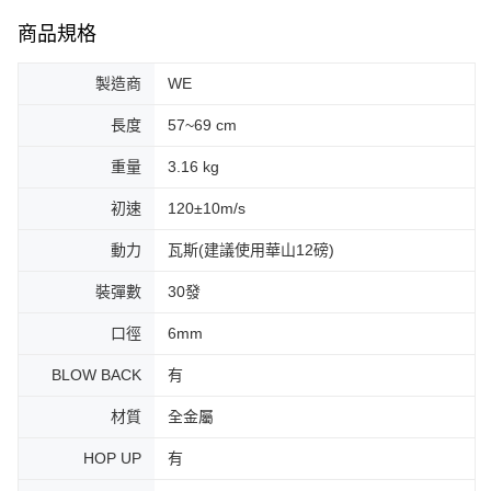
商品規格
製造商
WE
長度
57~69 cm
重量
3.16 kg
初速
120±10m/s
動力
瓦斯(建議使用華山12磅)
裝彈數
30發
口徑
6mm
BLOW BACK
有
材質
全金屬
HOP UP
有