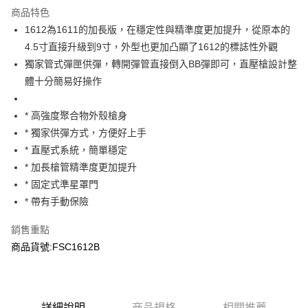
商品特色
合作金庫商業銀行
第一商業銀行
超商取貨付款
1612為1611的加長版，在穩定性與精準度更加提升，從原本的
華南商業銀行
彰化商業銀行
4.5寸直接升級到9寸，外型也更加凸顯了1612的標誌性外觀
LINE Pay
上海商業儲蓄銀行
台北富邦商業銀行
國泰世華商業銀行
兆豐國際商業銀行
獨家管式彈匣供彈，轉開彈管直接倒入BB彈即可，直壓槍設計整
Apple Pay
臺灣中小企業銀行
台中商業銀行
體十分簡易好操作
匯豐（台灣）商業銀行
華泰商業銀行
街口支付
聯邦商業銀行
遠東國際商業銀行
* 高強度聚合物外殼槍身
元大商業銀行
永豐商業銀行
悠遊付
* 獨家供彈方式，方便好上手
玉山商業銀行
星展（台灣）商業銀行
* 直壓式系統，簡單穩定
台新國際商業銀行
中國信託商業銀行
AFTEE先享後付
台灣樂天信用卡公司
* 加長槍管精準度更加提升
相關說明
【關於「AFTEE先享後付」】
* 固定式準星罩門
ATM付款
AFTEE先享後付是「在收到商品之後才付款」的支付方式。 讓您購物簡單
* 帶有手動保險
便利好安心！
貨到付款
１．簡單：不需註冊會員、不需綁卡、不需儲值。
銷售重點
２．便利：只要手機號碼，簡訊認證，即可結帳。
３．安心：先確認商品／服務後，再付款。
商品貨號:FSC1612B
運送方式
【「AFTEE先享後付」結帳流程】
全家取貨付款
１．於結帳方式選擇「AFTEE先享後付」後，將跳轉至「AFTEE先享後付」
每筆NT$60，滿NT$2,000(含以上)免運費
結帳頁面，進行簡訊認證並確認金額後，即可完成結帳。
２．訂單成立數日內，您將收到繳費通知簡訊。
詳細說明
商品規格
相關推薦