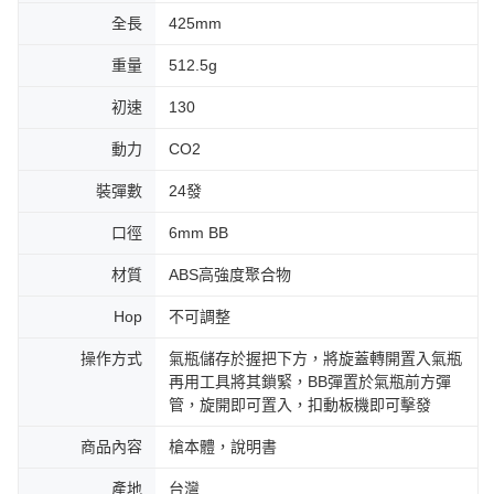
全長
425mm
重量
512.5g
初速
130
動力
CO2
裝彈數
24發
口徑
6mm BB
材質
ABS高強度聚合物
Hop
不可調整
操作方式
氣瓶儲存於握把下方，將旋蓋轉開置入氣瓶
再用工具將其鎖緊，BB彈置於氣瓶前方彈
管，旋開即可置入，扣動板機即可擊發
商品內容
槍本體，說明書
產地
台灣