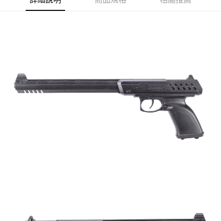
7-11取貨付款
３．收到繳費通知簡訊後14天內，點擊此簡訊中的連結，可透過四大超商／
ATM／網路銀行／等多元方式進行付款，方視為交易完成。
每筆NT$60，滿NT$2,000(含以上)免運費
※ 請注意：結帳手續完成當下不需立刻繳費，但若您需要取消訂單，請聯絡
購買商品的店家。未經商家同意取消之訂單仍視為有效，需透過AFTEE先享
7-11取貨(快速到店)
後付繳納相關費用。
每筆NT$60，滿NT$2,000(含以上)免運費
※ 交易是否成功請以「AFTEE先享後付 」之結帳頁面顯示為準，若有關於
是否繳費成功／繳費後需取消欲退款等相關疑問，請聯繫「AFTEE先享後付
客戶支援中心」
https://netprotections.freshdesk.com/support/home
新竹物流
每筆NT$200，滿NT$2,000(含以上)免運費
【注意事項】
１．透過由恩沛科技股份有限公司提供之「AFTEE先享後付」服務完成之交
郵局
易，需依本服務之必要範圍內提供個人資料，並將交易相關給付款項請求債
權轉讓予恩沛科技股份有限公司。
每筆NT$150，滿NT$2,000(含以上)免運費
２．關於個人資料處理事宜，請瀏覽以下網址：
https://aftee.tw/terms/#terms3
宅配
３．未成年的使用者請事先徵得法定代理人或監護人之同意方可使用
每筆NT$400
「AFTEE先享後付」，若未經同意申辦者引起之損失，本公司不負相關責
任。
貨到付款-黑貓
４．使用「AFTEE先享後付」時，將依據個別帳號之用戶狀況，依本公司即
時審查核予不同之上限額度；若仍有額度不足之情形，本公司將視審查結果
每筆NT$200，滿NT$2,000(含以上)免運費
請求用戶進行身份認證。
５．嚴禁一人註冊多個帳號或使用他人資訊註冊。若發現惡意使用之情形，
國家/地區配送
查看運費
恩沛科技股份有限公司將有權停止該用戶之使用額度並採取法律行動。