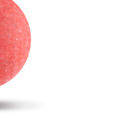
00，滿NT$2,000(含以上)免運費
恩沛科技股份有限公司提供之「AFTEE先享後付」服務完成之
依本服務之必要範圍內提供個人資料，並將交易相關給付款項請
讓予恩沛科技股份有限公司。
個人資料處理事宜，請瀏覽以下網址：
50，滿NT$2,000(含以上)免運費
ee.tw/terms/#terms3
年的使用者請事先徵得法定代理人或監護人之同意方可使用
E先享後付」，若未經同意申辦者引起之損失，本公司不負相關責
00
AFTEE先享後付」時，將依據個別帳號之用戶狀況，依本公司
黑貓
核予不同之上限額度；若仍有額度不足之情形，本公司將視審查
用戶進行身份認證。
00，滿NT$2,000(含以上)免運費
一人註冊多個帳號或使用他人資訊註冊。若發現惡意使用之情
科技股份有限公司將有權停止該用戶之使用額度並採取法律行
配送
查看運費