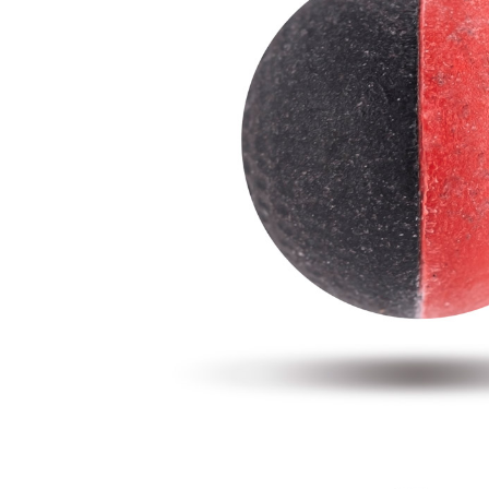
每筆NT$2
１．透過由
交易，需
郵局
求債權轉
２．關於
每筆NT$1
https://aft
３．未成
宅配
「AFTE
每筆NT$4
任。
４．使用「
貨到付款-
即時審查
結果請求
每筆NT$2
５．嚴禁
形，恩沛
國家/地區
動。