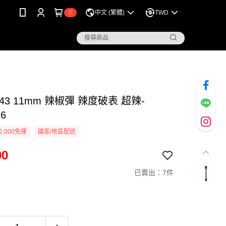
0
中文 (繁體)
TWD
43 11mm 辣椒彈 辣度破表 超辣-
16
2,000免運
國家/地區配送
00
已賣出：7件