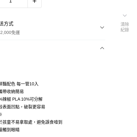
送方式
清除
紀錄
2,000免運
次付款
期付款
0 利率 每期
NT$233
21家銀行
鮮豔配色 每一管10入
庫商業銀行
第一商業銀行
攜帶收納簡易
付款
業銀行
彰化商業銀行
%辣椒 PLA 10%可分解
業儲蓄銀行
台北富邦商業銀行
殼表面凹點，破裂更容易
華商業銀行
兆豐國際商業銀行
※
小企業銀行
台中商業銀行
於孩童不易拿取處，避免誤食噎到
台灣）商業銀行
華泰商業銀行
業銀行
遠東國際商業銀行
接觸到眼睛
業銀行
永豐商業銀行