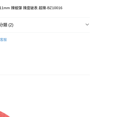
業銀行
星展（台灣）商業銀行
 11mm 辣椒彈 辣度破表 超辣-BZ10016
際商業銀行
中國信託商業銀行
享後付
天信用卡公司
FTEE先享後付」】
類 (2)
先享後付是「在收到商品之後才付款」的支付方式。 讓您購物簡單
心！
：不需註冊會員、不需綁卡、不需儲值。
客服
：只要手機號碼，簡訊認證，即可結帳。
材區
辣椒彈 / 漆彈 / 粉彈 / 鋁彈
：先確認商品／服務後，再付款。
EE先享後付」結帳流程】
方式選擇「AFTEE先享後付」後，將跳轉至「AFTEE先享後
付款
頁面，進行簡訊認證並確認金額後，即可完成結帳。
0，滿NT$2,000(含以上)免運費
成立數日內，您將收到繳費通知簡訊。
費通知簡訊後14天內，點擊此簡訊中的連結，可透過四大超商
網路銀行／等多元方式進行付款，方視為交易完成。
付款
：結帳手續完成當下不需立刻繳費，但若您需要取消訂單，請聯
0，滿NT$2,000(含以上)免運費
的店家。未經商家同意取消之訂單仍視為有效，需透過AFTEE
繳納相關費用。
(快速到店)
否成功請以「AFTEE先享後付 」之結帳頁面顯示為準，若有關於
功／繳費後需取消欲退款等相關疑問，請聯繫「AFTEE先享後
0，滿NT$2,000(含以上)免運費
援中心」
https://netprotections.freshdesk.com/support/home
項】