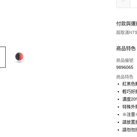
付款與運
超取滿NT$
付款方式
商品特色
信用卡一
商品編號
9896065
信用卡分
商品特色
3 期 
紅黑色
合作金
輕巧好
超商取貨
華南商
濃度20
LINE Pay
上海商
特殊外
國泰世
※注意
Apple Pay
臺灣中
請放置
匯豐（
街口支付
聯邦商
請勿勿
元大商