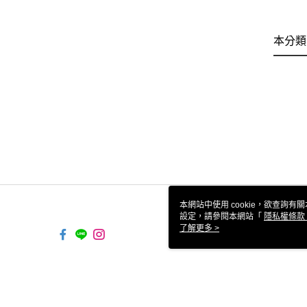
本分類
本網站中使用 cookie，欲查詢有關
設定，請參閱本網站「
隱私權條款
使用 cookie。
了解更多 >