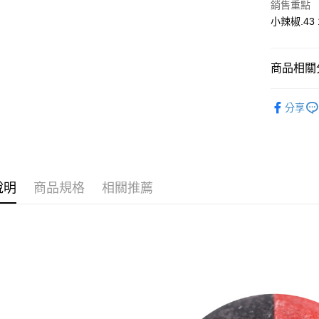
悠遊付
銷售重點
玉山商
小辣椒.43
台新國
AFTEE先
台灣樂
相關說明
【關於「A
商品相關分
ATM付款
AFTEE
便利好安
貨到付款
新品上市
１．簡單
分享
２．便利
配件 / 耗
３．安心
運送方式
【「AFT
１．於結帳
全家取貨
付」結帳
說明
商品規格
相關推薦
每筆NT$6
２．訂單
３．收到繳
／ATM／
7-11取貨
※ 請注意
每筆NT$6
絡購買商品
先享後付
7-11取貨
※ 交易是
是否繳費成
每筆NT$6
付客戶支
新竹物流
【注意事