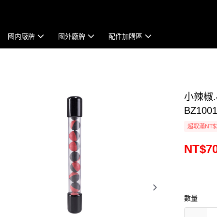
國内廠牌
國外廠牌
配件加購區
小辣椒.
BZ100
超取滿NT$
NT$7
數量