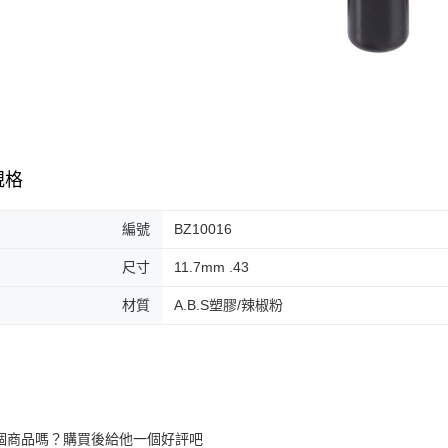
規格
編號
BZ10016
尺寸
11.7mm .43
材質
A.B.S塑膠/辣椒粉
個商品嗎？購買後給他一個好評吧