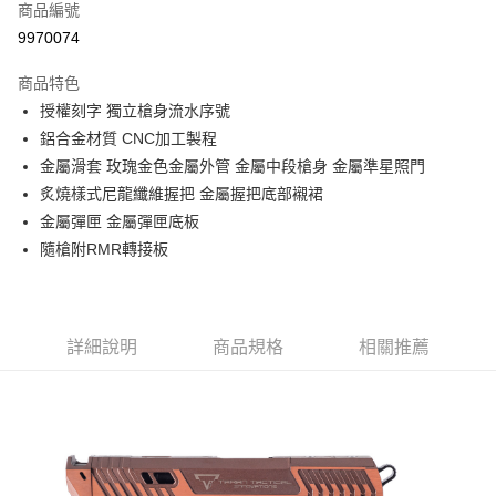
商品編號
信用卡分期付款
9970074
3 期 0 利率 每期
NT$356
21家銀行
商品特色
合作金庫商業銀行
第一商業銀行
超商取貨付款
授權刻字 獨立槍身流水序號
華南商業銀行
彰化商業銀行
鋁合金材質 CNC加工製程
LINE Pay
上海商業儲蓄銀行
台北富邦商業銀行
國泰世華商業銀行
兆豐國際商業銀行
金屬滑套 玫瑰金色金屬外管 金屬中段槍身 金屬準星照門
Apple Pay
臺灣中小企業銀行
台中商業銀行
炙燒樣式尼龍纖維握把 金屬握把底部襯裙
匯豐（台灣）商業銀行
華泰商業銀行
金屬彈匣 金屬彈匣底板
街口支付
聯邦商業銀行
遠東國際商業銀行
隨槍附RMR轉接板
元大商業銀行
永豐商業銀行
悠遊付
玉山商業銀行
星展（台灣）商業銀行
台新國際商業銀行
中國信託商業銀行
AFTEE先享後付
台灣樂天信用卡公司
相關說明
詳細說明
商品規格
相關推薦
【關於「AFTEE先享後付」】
ATM付款
AFTEE先享後付是「在收到商品之後才付款」的支付方式。 讓您購物簡單
便利好安心！
貨到付款
１．簡單：不需註冊會員、不需綁卡、不需儲值。
２．便利：只要手機號碼，簡訊認證，即可結帳。
３．安心：先確認商品／服務後，再付款。
運送方式