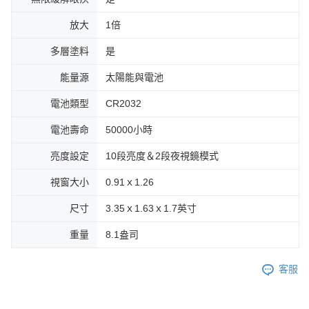
放大
1倍
多層塗料
是
能量源
太陽能與電池
電池類型
CR2032
電池壽命
50000小時
亮度設定
10段亮度＆2段夜視鏡模式
視窗大小
0.91ｘ1.26
尺寸
3.35ｘ1.63ｘ1.7英寸
重量
8.1盎司
客服