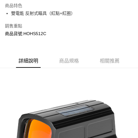
商品特色
合作金庫商業銀行
第一商業銀行
超商取貨付款
雙電能 反射式瞄具（紅點+紅圈）
華南商業銀行
彰化商業銀行
LINE Pay
上海商業儲蓄銀行
台北富邦商業銀行
銷售重點
國泰世華商業銀行
兆豐國際商業銀行
Apple Pay
商品貨號:HOHS512C
臺灣中小企業銀行
台中商業銀行
匯豐（台灣）商業銀行
華泰商業銀行
街口支付
聯邦商業銀行
遠東國際商業銀行
元大商業銀行
永豐商業銀行
悠遊付
玉山商業銀行
詳細說明
商品規格
星展（台灣）商業銀行
相關推薦
台新國際商業銀行
中國信託商業銀行
AFTEE先享後付
台灣樂天信用卡公司
相關說明
【關於「AFTEE先享後付」】
ATM付款
AFTEE先享後付是「在收到商品之後才付款」的支付方式。 讓您購物簡單
便利好安心！
貨到付款
１．簡單：不需註冊會員、不需綁卡、不需儲值。
２．便利：只要手機號碼，簡訊認證，即可結帳。
３．安心：先確認商品／服務後，再付款。
運送方式
【「AFTEE先享後付」結帳流程】
全家取貨付款
１．於結帳方式選擇「AFTEE先享後付」後，將跳轉至「AFTEE先享後付」
每筆NT$60，滿NT$2,000(含以上)免運費
結帳頁面，進行簡訊認證並確認金額後，即可完成結帳。
２．訂單成立數日內，您將收到繳費通知簡訊。