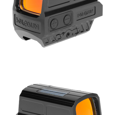
7-11取貨付款
３．收到繳費通知簡訊後14天內，點擊此簡訊中的連結，可透過四大超商／
ATM／網路銀行／等多元方式進行付款，方視為交易完成。
每筆NT$60，滿NT$2,000(含以上)免運費
※ 請注意：結帳手續完成當下不需立刻繳費，但若您需要取消訂單，請聯絡
購買商品的店家。未經商家同意取消之訂單仍視為有效，需透過AFTEE先享
7-11取貨(快速到店)
後付繳納相關費用。
每筆NT$60，滿NT$2,000(含以上)免運費
※ 交易是否成功請以「AFTEE先享後付 」之結帳頁面顯示為準，若有關於
是否繳費成功／繳費後需取消欲退款等相關疑問，請聯繫「AFTEE先享後付
客戶支援中心」
https://netprotections.freshdesk.com/support/home
新竹物流
每筆NT$200，滿NT$2,000(含以上)免運費
【注意事項】
１．透過由恩沛科技股份有限公司提供之「AFTEE先享後付」服務完成之交
郵局
易，需依本服務之必要範圍內提供個人資料，並將交易相關給付款項請求債
權轉讓予恩沛科技股份有限公司。
每筆NT$150，滿NT$2,000(含以上)免運費
２．關於個人資料處理事宜，請瀏覽以下網址：
https://aftee.tw/terms/#terms3
宅配
３．未成年的使用者請事先徵得法定代理人或監護人之同意方可使用
每筆NT$400
「AFTEE先享後付」，若未經同意申辦者引起之損失，本公司不負相關責
任。
貨到付款-黑貓
４．使用「AFTEE先享後付」時，將依據個別帳號之用戶狀況，依本公司即
時審查核予不同之上限額度；若仍有額度不足之情形，本公司將視審查結果
每筆NT$200，滿NT$2,000(含以上)免運費
請求用戶進行身份認證。
５．嚴禁一人註冊多個帳號或使用他人資訊註冊。若發現惡意使用之情形，
國家/地區配送
查看運費
恩沛科技股份有限公司將有權停止該用戶之使用額度並採取法律行動。