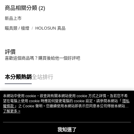
商品相關分類 (2)
新品上市
瞄具類 / 槍燈
HOLOSUN 真品
評價
喜歡這個商品嗎？購買後給他一個好評吧
本分類熱銷
全站排行
本網站中使用 cookie，欲查詢有關本網站使用 cookie 方式之詳情，及若您不希
熱門標籤
望在電腦上使用 cookie 時應如何變更電腦的 cookie 設定，請參閱本網站「
隱私
權條款
」之 Cookie 聲明。您繼續使用本網站即表示您同意本公司得按本網站使
用條款之 Cookie 聲明使用 cookie。
了解更多 >
我知道了