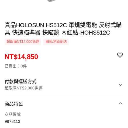
真品HOLOSUN HS512C 軍規雙電能 反射式瞄
具 快速瞄準器 快瞄鏡 內紅點-HOHS512C
超取滿NT$2,000免運
國家/地區配送
NT$14,850
已賣出：0件
付款與運送方式
超取滿NT$2,000免運
付款方式
商品特色
信用卡一次付款
商品編號
信用卡分期付款
9978113
3 期 0 利率 每期
NT$4,950
21家銀行